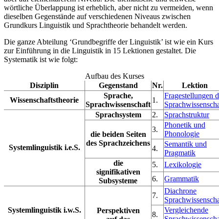
wörtliche Überlappung ist erheblich, aber nicht zu vermeiden, wenn
dieselben Gegenstände auf verschiedenen Niveaus zwischen
Grundkurs Linguistik und Sprachtheorie behandelt werden.
Die ganze Abteilung ‘Grundbegriffe der Linguistik’ ist wie ein Kurs
zur Einführung in die Linguistik in 15 Lektionen gestaltet. Die
Systematik ist wie folgt:
Aufbau des Kurses
Disziplin
Gegenstand
Nr.
Lektion
Sprache,
Fragestellungen d
Wissenschaftstheorie
1.
Sprachwissenschaft
Sprachwissenscha
Sprachsystem
2.
Sprachstruktur
Phonetik und
3.
Phonologie
die beiden Seiten
des Sprachzeichens
Semantik und
Systemlinguistik i.e.S.
4.
Pragmatik
die
5.
Lexikologie
signifikativen
6.
Grammatik
Subsysteme
Diachrone
7.
Sprachwissenscha
Systemlinguistik i.w.S.
Vergleichende
Perspektiven
8.
Sprachwissenscha