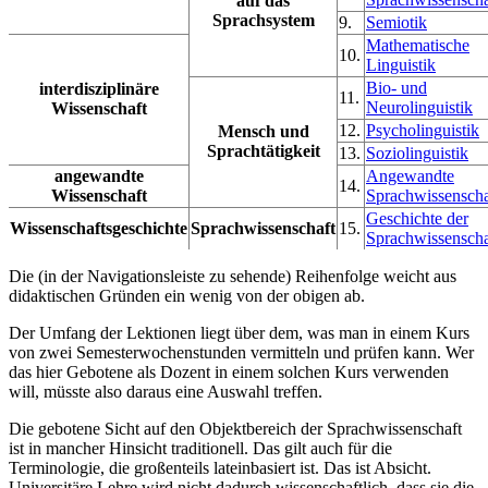
auf das
Sprachsystem
9.
Semiotik
Mathematische
10.
Linguistik
Bio- und
interdisziplinäre
11.
Neurolinguistik
Wissenschaft
12.
Psycholinguistik
Mensch und
Sprachtätigkeit
13.
Soziolinguistik
angewandte
Angewandte
14.
Wissenschaft
Sprachwissenscha
Geschichte der
Wissenschaftsgeschichte
Sprachwissenschaft
15.
Sprachwissenscha
Die (in der Navigationsleiste zu sehende) Reihenfolge weicht aus
didaktischen Gründen ein wenig von der obigen ab.
Der Umfang der Lektionen liegt über dem, was man in einem Kurs
von zwei Semesterwochenstunden vermitteln und prüfen kann. Wer
das hier Gebotene als Dozent in einem solchen Kurs verwenden
will, müsste also daraus eine Auswahl treffen.
Die gebotene Sicht auf den Objektbereich der Sprachwissenschaft
ist in mancher Hinsicht traditionell. Das gilt auch für die
Terminologie, die großenteils lateinbasiert ist. Das ist Absicht.
Universitäre Lehre wird nicht dadurch wissenschaftlich, dass sie die