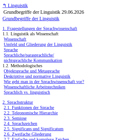
↰
Linguistik
Grundbegriffe der Linguistik
29.06.2026
Grundbegriffe der Linguistik
1. Fragestellungen der Sprachwissenschaft
1.1. Linguistik als Wissenschaft
Wissenschaft
Umfeld und Gliederung der Linguistik
Sprache
Sprachliche/parasprachliche/
nichtsprachliche Kommunikation
1.2. Methodologisches
Objektsprache und Metasprache
Deskriptive und normative Linguistik
Wie geht man in der Sprachwissenschaft vor?
Wissenschaftliche Arbeitstechniken
Sprachlich vs. linguistisch
2. Sprachstruktur
2.1. Funktionen der Sprache
2.2. Teleonomische Hierarchie
2.3. Semiose
2.4. Sprachzeichen
2.5. Significans und Significatum
2.6. Zweifache Gliederung
2.7. Einfache und komplexe Zeichen