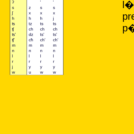
l�
ʔ
'
'
s
z
s
s
ʃ
x
x
x
pr
h
h
h
j
ʦ
tz
ts
ts
p�
ʧ
ch
ch
ch
ʦ'
dz
ts'
ts'
ʧ'
cħ
ch'
ch'
m
m
m
m
n
n
n
n
l
l
l
l
r
r
r
r
j
y
y
y
w
u
w
w