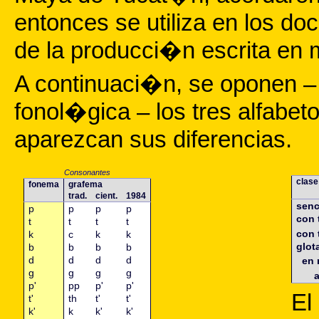
entonces se utiliza en los d
de la producci�n escrita en 
A continuaci�n, se oponen –
fonol�gica – los tres alfabe
aparezcan sus diferencias.
Consonantes
clase
fonema
grafema
trad.
cient.
1984
senc
p
p
p
p
con 
t
t
t
t
con 
k
c
k
k
glot
b
b
b
b
d
d
d
d
en 
g
g
g
g
p'
pp
p'
p'
El
t'
th
t'
t'
k'
k
k'
k'