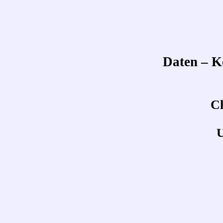
Daten – K
C
U