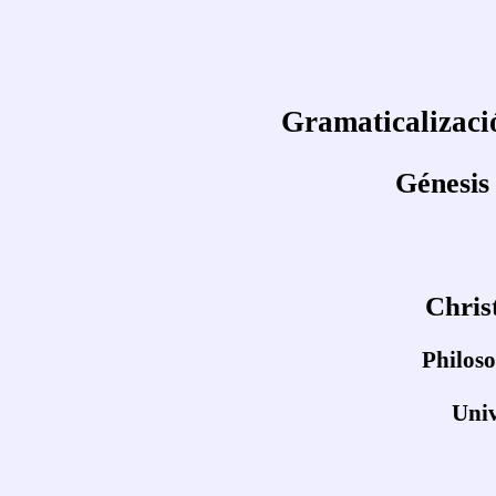
Gramaticalizació
Génesis
Chris
Philoso
Univ