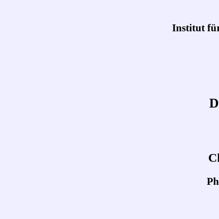
Institut f
D
C
Ph