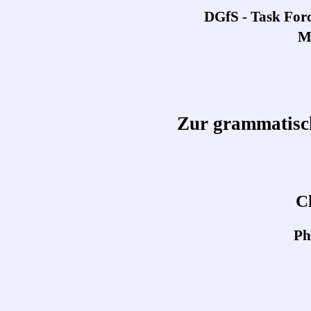
DGfS - Task For
M
Zur grammatisch
C
Ph