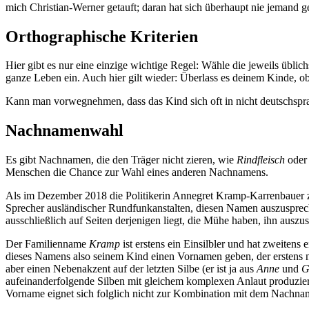
mich Christian-Werner getauft; daran hat sich überhaupt nie jemand g
Orthographische Kriterien
Hier gibt es nur eine einzige wichtige Regel: Wähle die jeweils üb
ganze Leben ein. Auch hier gilt wieder: Überlass es deinem Kinde, ob
Kann man vorwegnehmen, dass das Kind sich oft in nicht deutschs
Nachnamenwahl
Es gibt Nachnamen, die den Träger nicht zieren, wie
Rindfleisch
ode
Menschen die Chance zur Wahl eines anderen Nachnamens.
Als im Dezember 2018 die Politikerin Annegret Kramp-Karrenbauer 
Sprecher ausländischer Rundfunkanstalten, diesen Namen auszusprech
ausschließlich auf Seiten derjenigen liegt, die Mühe haben, ihn auszu
Der Familienname
Kramp
ist erstens ein Einsilbler und hat zweite
dieses Namens also seinem Kind einen Vornamen geben, der erstens ni
aber einen Nebenakzent auf der letzten Silbe (er ist ja aus
Anne
und
G
aufeinanderfolgende Silben mit gleichem komplexen Anlaut produziert
Vorname eignet sich folglich nicht zur Kombination mit dem Nachn