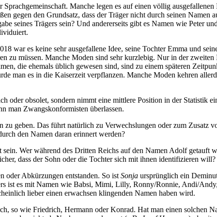
der Sprachgemeinschaft. Manche legen es auf einen völlig ausgefallen
ßen gegen den Grundsatz, dass der Träger nicht durch seinen Namen auf
abe seines Trägers sein? Und andererseits gibt es Namen wie Peter und 
ividuiert.
2018 war es keine sehr ausgefallene Idee, seine Tochter Emma und sein
n zu müssen. Manche Moden sind sehr kurzlebig. Nur in der zweiten Hä
men, die ehemals üblich gewesen sind, sind zu einem späteren Zeitpun
rde man es in die Kaiserzeit verpflanzen. Manche Moden kehren aller
 oder obsolet, sondern nimmt eine mittlere Position in der Statistik ei
 kann man Zwangskonformisten überlassen.
men zu geben. Das führt natürlich zu Verwechslungen oder zum Zusatz 
g durch den Namen daran erinnert werden?
t sein. Wer während des Dritten Reichs auf den Namen Adolf getauft wu
her, dass der Sohn oder die Tochter sich mit ihnen identifizieren will?
n oder Abkürzungen entstanden. So ist
Sonja
ursprünglich ein Deminu
s ist es mit Namen wie Babsi, Mimi, Lilly, Ronny/Ronnie, Andi/Andy,
cheinlich lieber einen erwachsen klingenden Namen haben wird.
h, so wie Friedrich, Hermann oder Konrad. Hat man einen solchen Na