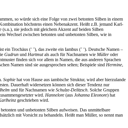
usammen, so würde sich eine Folge von zwei betonten Silben in einem
r Kombination höchstens einen Nebenakzent. Heißt z.B. jemand Karl-
 (s.u.), nie jedoch mit gleichem Akzent auf beiden Silben
t ein Wechsel zwischen betonten und unbetonten Silben, wie in
 ist ein Trochäus (ˉ ˘), das zweite ein Iambus (˘ ˉ). Deutsche Namen –
wie
Gudrun
und
Hartmut
als auch für Nachnamen wie
Müller
oder
entmuster finden sich vor allem in Namen, die aus anderen Sprachen
utschen Namen sind sie ausgesprochen selten; Beispiele sind
Hermine
,
n.
Sophie
hat von Hause aus iambische Struktur, wird aber hierzulande
ersten. Dauerhaft widersetzen können sich dieser Tendenz nur
lhelm
und für Nachnamen wie
Schulze-Delitzsch
. Solche Gruppen
n zusammengesetzter wird.
Hannelore
(aus
Johanna Eleonore
) hat
Karlheinz
geschrieben wird.
 betonten und unbetonten Silben aufweisen. Das unmittelbare
ätzlich mit Vorsicht zu behandeln. Heißt man Müller, so nennt man