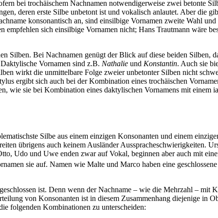
sofern bei trochäischem Nachnamen notwendigerweise zwei betonte Silb
gen, deren erste Silbe unbetont ist und vokalisch anlautet. Aber die g
 Nachname konsonantisch an, sind einsilbige Vornamen zweite Wahl und
n empfehlen sich einsilbige Vornamen nicht;
Hans Trautmann
wäre bes
iden Silben. Bei Nachnamen genügt der Blick auf diese beiden Silben
˘). Daktylische Vornamen sind z.B.
Nathalie
und
Konstantin
. Auch sie b
lben wirkt die unmittelbare Folge zweier unbetonter Silben nicht schw
tylus ergibt sich auch bei der Kombination eines trochäischen Vorn
lben, wie sie bei Kombination eines daktylischen Vornamens mit einem
nproblematischste Silbe aus einem einzigen Konsonanten und einem einz
bereiten übrigens auch keinem Ausländer Ausspracheschwierigkeiten. 
 Otto, Udo und Uwe enden zwar auf Vokal, beginnen aber auch mit eine
Vornamen sie auf. Namen wie Malte und Marco haben eine geschlossene e
geschlossen ist. Denn wenn der Nachname – wie die Mehrzahl – mit Ko
nterteilung von Konsonanten ist in diesem Zusammenhang diejenige in O
 die folgenden Kombinationen zu unterscheiden: