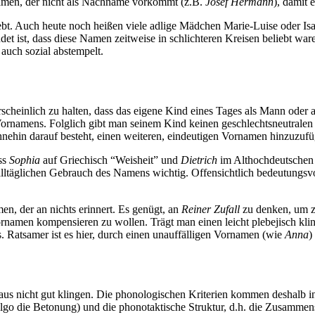
namen, der nicht als Nachname vorkommt (z.B.
Josef Hermann
), damit 
bt. Auch heute noch heißen viele adlige Mädchen Marie-Luise oder Isa
et ist, dass diese Namen zeitweise in schlichteren Kreisen beliebt wa
auch sozial abstempelt.
scheinlich zu halten, dass das eigene Kind eines Tages als Mann oder a
s Vornamens. Folglich gibt man seinem Kind keinen geschlechtsneutra
ehin darauf besteht, einen weiteren, eindeutigen Vornamen hinzuzufü
ss
Sophia
auf Griechisch “Weisheit” und
Dietrich
im Althochdeutschen “
 alltäglichen Gebrauch des Namens wichtig. Offensichtlich bedeutungsvo
n, der an nichts erinnert. Es genügt, an
Reiner Zufall
zu denken, um z
 Vornamen kompensieren zu wollen. Trägt man einen leicht plebejisch 
. Ratsamer ist es hier, durch einen unauffälligen Vornamen (wie
Anna
)
us nicht gut klingen. Die phonologischen Kriterien kommen deshalb i
lgo
die Betonung) und die phonotaktische Struktur, d.h. die Zusamme