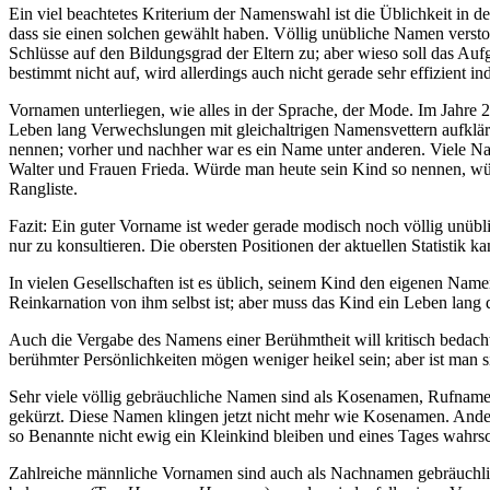
Ein viel beachtetes Kriterium der Namenswahl ist die Üblichkeit in 
dass sie einen solchen gewählt haben. Völlig unübliche Namen versto
Schlüsse auf den Bildungsgrad der Eltern zu; aber wieso soll das Aufg
bestimmt nicht auf, wird allerdings auch nicht gerade sehr effizient ind
Vornamen unterliegen, wie alles in der Sprache, der Mode. Im Jahre 
Leben lang Verwechslungen mit gleichaltrigen Namensvettern aufkläre
nennen; vorher und nachher war es ein Name unter anderen. Viele Na
Walter und Frauen Frieda. Würde man heute sein Kind so nennen, wü
Rangliste.
Fazit: Ein guter Vorname ist weder gerade modisch noch völlig unüblich
nur zu konsultieren. Die obersten Positionen der aktuellen Statistik
In vielen Gesellschaften ist es üblich, seinem Kind den eigenen Na
Reinkarnation von ihm selbst ist; aber muss das Kind ein Leben lan
Auch die Vergabe des Namens einer Berühmtheit will kritisch bedach
berühmter Persönlichkeiten mögen weniger heikel sein; aber ist man sic
Sehr viele völlig gebräuchliche Namen sind als Kosenamen, Rufname
gekürzt. Diese Namen klingen jetzt nicht mehr wie Kosenamen. Ander
so Benannte nicht ewig ein Kleinkind bleiben und eines Tages wahrs
Zahlreiche männliche Vornamen sind auch als Nachnamen gebräuchlic