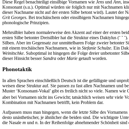
Diese Regel benachteiligt einsilbige Vornamen wie
Jens
und
Ann
, in
Konsonant (s.u.). Optimal würden sie folglich nur mit Nachnamen klin
dieser Nachname nicht auf der ersten Silbe betont wird). Lautet der
Grit Georges
. Bei trochäischem oder einsilbigem Nachnamen hingege
phonologische Prinzipien.
Mehrsilbler haben normalerweise den Akzent auf einer der ersten be
ersten Silbe betonter Dreisilbler hat die Struktur eines Daktylus (ˉ ˘ 
Silben. Aber im Gegensatz zur unmittelbaren Folge zweier betonter Si
mit einem trochäischen Nachnamen, wie in
Stefanie Schulze
. Ein Dak
Weinitschke
. Suboptimal ist hingegen die Folge dreier unbetonter Si
dieser Hinsicht besser
Sandra
oder
Marie
getauft worden.
Phonotaktik
In allen Sprachen einschließlich Deutsch ist die gefälligste und u
weisen diese Struktur auf. Sie passen zu fast allen Nachnamen und 
Muster ‘Konsonant-Vokal’ gibt es freilich nicht so viele. Namen wie
aber bei Vornamen nicht ins Gewicht; tatsächlich weisen sehr viele 
Kombination mit Nachnamen betrifft, kein Problem dar.
Aufpassen muss man hingegen, wenn die letzte Silbe des Vornamens 
desto unästhetischer, je ähnlicher die beiden sind. Die wichtigste U
die Nasale
m
und
n
. In der Reihenfolge abnehmender Schönheit sind