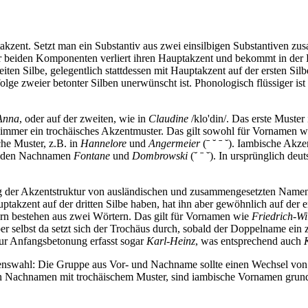
rtakzent. Setzt man ein Substantiv aus zwei einsilbigen Substantiven z
 der beiden Komponenten verliert ihren Hauptakzent und bekommt in de
en Silbe, gelegentlich stattdessen mit Hauptakzent auf der ersten Silbe
olge zweier betonter Silben unerwünscht ist. Phonologisch flüssiger is
Anna
, oder auf der zweiten, wie in
Claudine
/klo'din/. Das erste Muster
st immer ein trochäisches Akzentmuster. Das gilt sowohl für Vornamen 
che Muster, z.B. in
Hannelore
und
Angermeier
(ˉ ˘ ˉ ˘). Iambische Akz
 den Nachnamen
Fontane
und
Dombrowski
(˘ ˉ ˘). In ursprünglich de
ung der Akzentstruktur von ausländischen und zusammengesetzten Name
ptakzent auf der dritten Silbe haben, hat ihn aber gewöhnlich auf der 
rn bestehen aus zwei Wörtern. Das gilt für Vornamen wie
Friedrich-Wi
er selbst da setzt sich der Trochäus durch, sobald der Doppelname ei
zur Anfangsbetonung erfasst sogar
Karl-Heinz
, was entsprechend auch
amenswahl: Die Gruppe aus Vor- und Nachname sollte einen Wechsel von
n Nachnamen mit trochäischem Muster, sind iambische Vornamen grunds