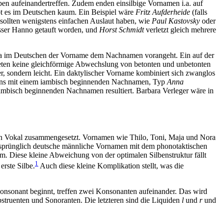
en aufeinandertreffen. Zudem enden einsilbige Vornamen i.a. auf
ibt es im Deutschen kaum. Ein Beispiel wäre
Fritz Aufderheide
(falls
 sollten wenigstens einfachen Auslaut haben, wie
Paul Kastovsky
oder
ser Hanno getauft worden, und
Horst Schmidt
verletzt gleich mehrere
, da im Deutschen der Vorname dem Nachnamen vorangeht. Ein auf der
ieten keine gleichförmige Abwechslung von betonten und unbetonten
er, sondern leicht. Ein daktylischer Vorname kombiniert sich zwanglos
amens mit einem iambisch beginnenden Nachnamen, Typ
Anna
 iambisch beginnenden Nachnamen resultiert.
Barbara Verleger
wäre in
igen Vokal zusammengesetzt. Vornamen wie Thilo, Toni, Maja und Nora
Ursprünglich deutsche männliche Vornamen mit dem phonotaktischen
m. Diese kleine Abweichung von der optimalen Silbenstruktur fällt
1
rste Silbe.
Auch diese kleine Komplikation stellt, was die
nsonant beginnt, treffen zwei Konsonanten aufeinander. Das wird
bstruenten und Sonoranten. Die letzteren sind die Liquiden
l
und
r
und