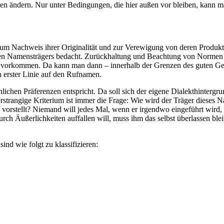
n ändern. Nur unter Bedingungen, die hier außen vor bleiben, kann 
it zum Nachweis ihrer Originalität und zur Verewigung von deren Prod
gen Namensträgers bedacht. Zurückhaltung und Beachtung von Normen s
 vorkommen. Da kann man dann – innerhalb der Grenzen des guten Ges
n erster Linie auf den Rufnamen.
lichen Präferenzen entspricht. Da soll sich der eigene Dialekthintergrun
s erstrangige Kriterium ist immer die Frage: Wie wird der Träger dieses
 vorstellt? Niemand will jedes Mal, wenn er irgendwo eingeführt wird
urch Äußerlichkeiten auffallen will, muss ihm das selbst überlassen b
ind wie folgt zu klassifizieren: