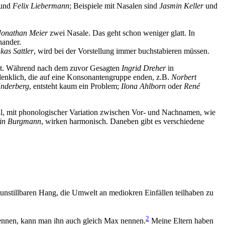
und
Felix Liebermann
; Beispiele mit Nasalen sind
Jasmin Keller
und
Jonatha
n M
eier
zwei Nasale. Das geht schon weniger glatt. In
nander.
ka
s S
attler
, wird bei der Vorstellung immer buchstabieren müssen.
nt. Während nach dem zuvor Gesagten
In
grid Dr
eher
in
nklich, die auf eine Konsonantengruppe enden, z.B.
Norbert
nderberg
, entsteht kaum ein Problem;
Ilon
a Ah
lborn
oder
Ren
é
l, mit phonologischer Variation zwischen Vor- und Nachnamen, wie
i
n
Bu
r
gma
nn
, wirken harmonisch. Daneben gibt es verschiedene
 unstillbaren Hang, die Umwelt an mediokren Einfällen teilhaben zu
2
ennen, kann man ihn auch gleich Max nennen.
Meine Eltern haben