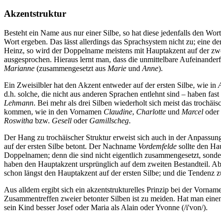
Akzentstruktur
Besteht ein Name aus nur einer Silbe, so hat diese jedenfalls den Wo
Wort ergeben. Das lässt allerdings das Sprachsystem nicht zu; eine
Heinz, so wird der Doppelname meistens mit Hauptakzent auf der zweit
ausgesprochen. Hieraus lernt man, dass die unmittelbare Aufeinanderf
Marianne
(zusammengesetzt aus
Marie
und
Anne
).
Ein Zweisilbler hat den Akzent entweder auf der ersten Silbe, wie in
d.h. solche, die nicht aus anderen Sprachen entlehnt sind – haben fa
Lehmann
. Bei mehr als drei Silben wiederholt sich meist das trochäis
kommen, wie in den Vornamen
Claudine
,
Charlotte
und
Marcel
oder
Roswitha
bzw.
Gesell
oder
Gamillscheg
.
Der Hang zu trochäischer Struktur erweist sich auch in der Anpass
auf der ersten Silbe betont. Der Nachname
Vordemfelde
sollte den Hau
Doppelnamen; denn die sind nicht eigentlich zusammengesetzt, sonde
haben den Hauptakzent ursprünglich auf dem zweiten Bestandteil. Ab
schon längst den Hauptakzent auf der ersten Silbe; und die Tendenz 
Aus alldem ergibt sich ein akzentstrukturelles Prinzip bei der Vorn
Zusammentreffen zweier betonter Silben ist zu meiden. Hat man eine
sein Kind besser Josef oder Maria als Alain oder Yvonne (/i'von/).