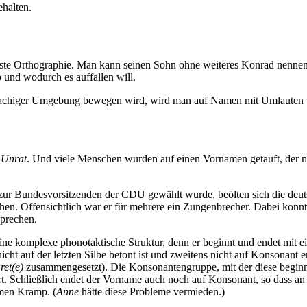
ehalten.
lichste Orthographie. Man kann seinen Sohn ohne weiteres Konrad nenn
 und wodurch es auffallen will.
prachiger Umgebung bewegen wird, wird man auf Namen mit Umlauten
r
Unrat
. Und viele Menschen wurden auf einen Vornamen getauft, der n
zur Bundesvorsitzenden der CDU gewählt wurde, beölten sich die deu
en. Offensichtlich war er für mehrere ein Zungenbrecher. Dabei konnt
sprechen.
ns eine komplexe phonotaktische Struktur, denn er beginnt und endet m
cht auf der letzten Silbe betont ist und zweitens nicht auf Konsonant
ret(e)
zusammengesetzt). Die Konsonantengruppe, mit der diese beginnt,
. Schließlich endet der Vorname auch noch auf Konsonant, so dass an 
amen Kramp. (
Anne
hätte diese Probleme vermieden.)