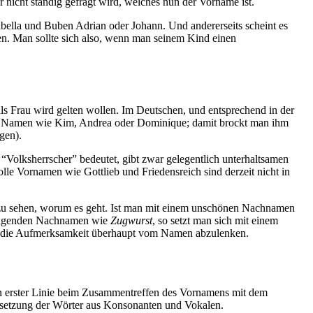
er nicht ständig gefragt wird, welches nun der Vorname ist.
bella und Buben Adrian oder Johann. Und andererseits scheint es
ren. Man sollte sich also, wenn man seinem Kind einen
ls Frau wird gelten wollen. Im Deutschen, und entsprechend in der
len Namen wie Kim, Andrea oder Dominique; damit brockt man ihm
gen).
Volksherrscher” bedeutet, gibt zwar gelegentlich unterhaltsamen
lle Vornamen wie Gottlieb und Friedensreich sind derzeit nicht in
u sehen, worum es geht. Ist man mit einem unschönen Nachnamen
klingenden Nachnamen wie
Zugwurst
, so setzt man sich mit einem
 die Aufmerksamkeit überhaupt vom Namen abzulenken.
n erster Linie beim Zusammentreffen des Vornamens mit dem
nsetzung der Wörter aus Konsonanten und Vokalen.