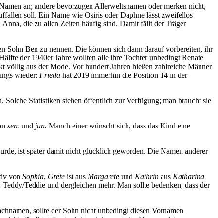
en Namen an; andere bevorzugen Allerweltsnamen oder merken nicht,
fallen soll. Ein Name wie Osiris oder Daphne lässt zweifellos
Anna, die zu allen Zeiten häufig sind. Damit fällt der Träger
en Sohn Ben zu nennen. Die können sich dann darauf vorbereiten, ihr
lfte der 1940er Jahre wollten alle ihre Tochter unbedingt Renate
kt völlig aus der Mode. Vor hundert Jahren hießen zahlreiche Männer
dings wieder:
Frieda
hat 2019 immerhin die Position 14 in der
n. Solche Statistiken stehen öffentlich zur Verfügung; man braucht sie
von
sen.
und
jun.
Manch einer wünscht sich, dass das Kind eine
rde, ist später damit nicht glücklich geworden. Die Namen anderer
tiv von
Sophia
,
Grete
ist aus
Margarete
und
Kathrin
aus
Katharina
 Teddy/Teddie und dergleichen mehr. Man sollte bedenken, dass der
chnamen, sollte der Sohn nicht unbedingt diesen Vornamen