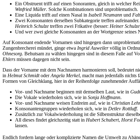
Ein Obstruent trifft auf einen Sonoranten, gleich in welcher Re
Winfried Müller
. Solche Kombinationen sind unproblematisch.
Eine Liquida trifft auf einen Nasal in
Isabell Neumann
und
Fab
Zwei Konsonanten derselben Subkategorie treffen aufeinander.
Heinri
ch Sch
ulze
treffen zwei Frikative (besser:
Heiner Schulze
Und wer zwei gleiche Konsonanten an der Wortgrenze seines 
Auf Konsonant endende Vornamen sind hingegen dann unproblematis
Zungenbrecherei mündet, ginge etwa
Ingrid Auweiler
völlig in Ordn
Ohnesorg
. Behutsam zu wählen hingegen sind in diesem Falle auf V
Eh
lers
müssen dagegen nicht sein.
Dass der Vorname mit dem Nachnamen harmonieren soll, bedeutet nic
in
Helmut Schmidt
oder
Angela Merkel
, macht man jedenfalls nichts 
Formen von Gleichklang, hier in der Reihenfolge zunehmender Auffäll
Vor- und Nachname beginnen mit demselben Laut, wie in
G
ud
Die Vokale wiederholen sich, wie in
S
o
nj
a
H
o
ffm
a
nn
.
Vor- und Nachname weisen Endreim auf, wie in
Christi
an
Leh
Konsonantengruppen wiederholen sich, wie in
De
tl
e
v
Ro
ttl
u
ff
.
Zusätzlich zur Vokalwiederholung ist die Silbenstruktur dieselb
All dieses findet gleichzeitig statt in
Hubert Schubert
,
Horst Fo
lassen.
Endlich fordern lange oder komplizierte Namen die Umwelt zu Abän