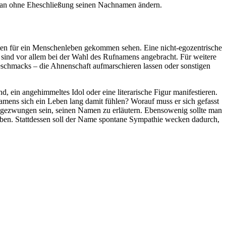
man ohne Eheschließung seinen Nachnamen ändern.
ukten für ein Menschenleben gekommen sehen. Eine nicht-egozentrische
ind vor allem bei der Wahl des Rufnamens angebracht. Für weitere
chmacks – die Ahnenschaft aufmarschieren lassen oder sonstigen
d, ein angehimmeltes Idol oder eine literarische Figur manifestieren.
 Namens sich ein Leben lang damit fühlen? Worauf muss er sich gefasst
, gezwungen sein, seinen Namen zu erläutern. Ebensowenig sollte man
leiben. Stattdessen soll der Name spontane Sympathie wecken dadurch,