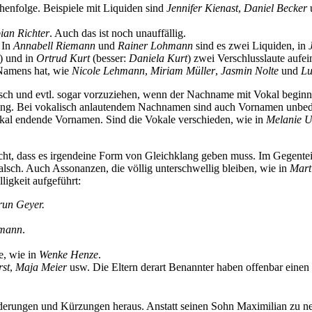
ihenfolge. Beispiele mit Liquiden sind
Jennifer Kienast
,
Daniel Becker
ian Richter
. Auch das ist noch unauffällig.
 In
Annabe
ll R
iemann
und
Raine
r L
ohmann
sind es zwei Liquiden, in
) und in
Ortru
d K
urt
(besser:
Daniela Kurt
) zwei Verschlusslaute aufei
Namens hat, wie
Nico
le L
ehmann
,
Miria
m M
üller
,
Jasmi
n N
olte
und
Lu
ch und evtl. sogar vorzuziehen, wenn der Nachname mit Vokal begin
ung. Bei vokalisch anlautendem Nachnamen sind auch Vornamen unbede
okal endende Vornamen. Sind die Vokale verschieden, wie in
Melanie U
ht, dass es irgendeine Form von Gleichklang geben muss. Im Gegentei
falsch. Auch Assonanzen, die völlig unterschwellig bleiben, wie in
Ma
r
t
igkeit aufgeführt:
run
G
eyer.
m
ann
.
e, wie in
Wenke Henze
.
rst
,
Maja Meier
usw. Die Eltern derart Benannter haben offenbar einen
derungen und Kürzungen heraus. Anstatt seinen Sohn Maximilian zu n