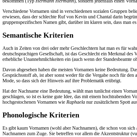
bekommen (Typ
Hermann Hermann
), sondern jedenfalls einen Vor
Verschiedene Vornamen sind in verschiedenen sozialen Gruppen belie
erwiesen, dass der schlechte Ruf von Kevin und Chantal darin begründ
gruppenspezifischen Namen gibt, darüber im klaren sein, dass man es 
Semantische Kriterien
Auch in Zeiten von drei oder mehr Geschlechtern hat man es für wahr
deutschsprachigen Gesellschaft, ist das Geschlecht ein Merkmal de
erhebliche Unannehmlichkeiten ein (auch wenn der Standesbeamte ohn
Davon abgesehen haben die meisten Vornamen keine Bedeutung. Da
Gesprächsstoff ab, ist aber sonst weder für die Vergabe noch für den
Mode, so dass sich der Hinweis auf ihre Problematik erübrigt.
Hat der Nachname eine Bedeutung, wählt man tunlichst einen Vorname
geschlagen, so ist es keine gute Idee, das mit einem hochtrabenden
hochgestochenen Vornamen wie
Raphaela
nur zusätzlichem Spott aus
Phonologische Kriterien
Es gibt kaum Vornamen (wohl aber Nachnamen), die schon von sich a
Nachnamen zum Zuge. Sie betreffen vor allem die Akzentstruktur (
vu