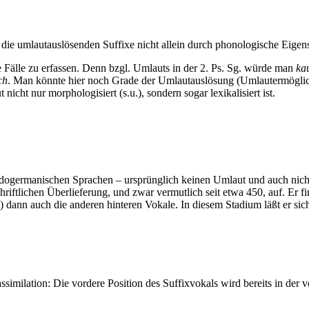
d die umlautauslösenden Suffixe nicht allein durch phonologische Eigen
 Fälle zu erfassen. Denn bzgl. Umlauts in der 2. Ps. Sg. würde man
ka
ch
. Man könnte hier noch Grade der Umlautauslösung (Umlautermögli
icht nur morphologisiert (s.u.), sondern sogar lexikalisiert ist.
dogermanischen Sprachen – ursprünglich keinen Umlaut und auch nicht 
tlichen Überlieferung, und zwar vermutlich seit etwa 450, auf. Er findet s
) dann auch die anderen hinteren Vokale. In diesem Stadium läßt er sich
nassimilation: Die vordere Position des Suffixvokals wird bereits in d