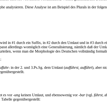
he analysieren. Diese Analyse ist am Beispiel des Plurals in der folgende
ral wird in #1 durch ein Suffix, in #2 durch den Umlaut und in #3 durch
verpasst allerdings womöglich eine Generalisierung, nämlich daß der Um
rteilen, wenn man die Morphologie des Deutschen vollständig formalisi
:
uffahr-
in der 2. und 3.Ps.Sg. dem Umlaut (
auffährst, auffährt
), aber ni
egenübergestellt.
bt es vor
-ung
keinen Umlaut, und ebensowenig vor
-bar
(vgl.
fährst
, 
 Tabelle gegenübergestellt: