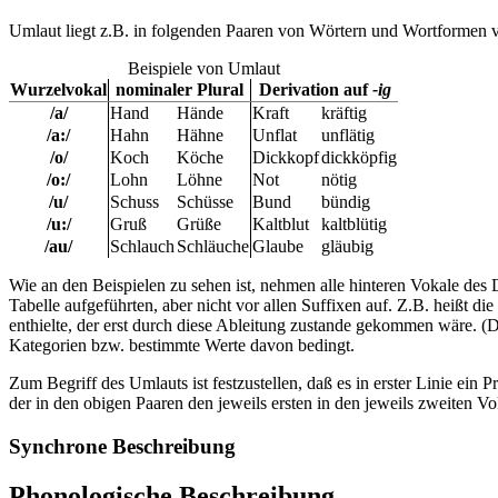
Umlaut liegt z.B. in folgenden Paaren von Wörtern und Wortformen v
Beispiele von Umlaut
Wurzelvokal
nominaler Plural
Derivation auf
-ig
/a/
Hand
Hände
Kraft
kräftig
/a:/
Hahn
Hähne
Unflat
unflätig
/o/
Koch
Köche
Dickkopf
dickköpfig
/o:/
Lohn
Löhne
Not
nötig
/u/
Schuss
Schüsse
Bund
bündig
/u:/
Gruß
Grüße
Kaltblut
kaltblütig
/au/
Schlauch
Schläuche
Glaube
gläubig
Wie an den Beispielen zu sehen ist, nehmen alle hinteren Vokale des De
Tabelle aufgeführten, aber nicht vor allen Suffixen auf. Z.B. heißt die
enthielte, der erst durch diese Ableitung zustande gekommen wäre. (
Kategorien bzw. bestimmte Werte davon bedingt.
Zum Begriff des Umlauts ist festzustellen, daß es in erster Linie ein P
der in den obigen Paaren den jeweils ersten in den jeweils zweiten Vo
Synchrone Beschreibung
Phonologische Beschreibung