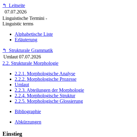
↰
Leitseite
07.07.2026
Linguistische Termini -
Linguistic terms
Alphabetische Liste
Erläuterung
↰
Strukturale Grammatik
Umlaut
07.07.2026
2.2. Strukturale Morphologie
2.2.1. Morphologische Analyse
2.2.2. Morphologische Prozesse
Umlaut
2.2.3. Abteilungen der Morphologie
2.2.4. Morphologische Struktur
2.2.5. Morphologische Glossierung
Bibliographie
Abkürzungen
Einstieg