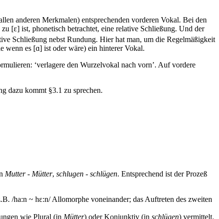
in allen anderen Merkmalen) entsprechenden vorderen Vokal. Bei den
zu [ɛ] ist, phonetisch betrachtet, eine relative Schließung. Und der
elative Schließung nebst Rundung. Hier hat man, um die Regelmäßigkeit
wie wenn es [ɑ] ist oder wäre) ein hinterer Vokal.
formulieren: ‘verlagere den Wurzelvokal nach vorn’. Auf vordere
ng dazu kommt §3.1 zu sprechen.
in
Mutter - Mütter
,
schlugen - schlügen
. Entsprechend ist der Prozeß
z.B. /ha:n ~ hɛ:n/ Allomorphe voneinander; das Auftreten des zweiten
ungen wie Plural (in
Mütter
) oder Konjunktiv (in
schlügen
) vermittelt.