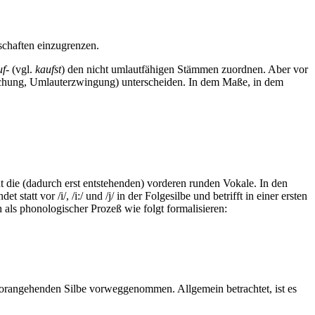
schaften einzugrenzen.
uf-
(vgl.
kaufst
) den nicht umlautfähigen Stämmen zuordnen. Aber vor
chung, Umlauterzwingung) unterscheiden. In dem Maße, in dem
die (dadurch erst entstehenden) vorderen runden Vokale. In den
tatt vor /i/, /i:/ und /j/ in der Folgesilbe und betrifft in einer ersten
 als phonologischer Prozeß wie folgt formalisieren:
er vorangehenden Silbe vorweggenommen. Allgemein betrachtet, ist es