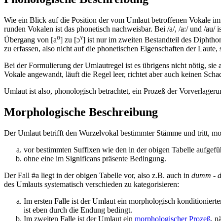
Wie ein Blick auf die Position der vom Umlaut betroffenen Vokale i
runden Vokalen ist das phonetisch nachweisbar. Bei /a/, /a:/ und /au/ i
ʊ
ʏ
Übergang von [a
] zu [ɔ
] ist nur im zweiten Bestandteil des Diphth
zu erfassen, also nicht auf die phonetischen Eigenschaften der Laute,
Bei der Formulierung der Umlautregel ist es übrigens nicht nötig, si
Vokale angewandt, läuft die Regel leer, richtet aber auch keinen Scha
Umlaut ist also, phonologisch betrachtet, ein Prozeß der Vorverlager
Morphologische Beschreibung
Der Umlaut betrifft den Wurzelvokal bestimmter Stämme und tritt, mor
vor bestimmten Suffixen wie den in der obigen Tabelle aufgefü
ohne eine im Significans präsente Bedingung.
Der Fall #a liegt in der obigen Tabelle vor, also z.B. auch in
dumm - 
des Umlauts systematisch verschieden zu kategorisieren:
Im ersten Falle ist der Umlaut ein morphologisch konditioniert
ist eben durch die Endung bedingt.
Im zweiten Falle ist der Umlaut ein
morphologischer Prozeß
, n