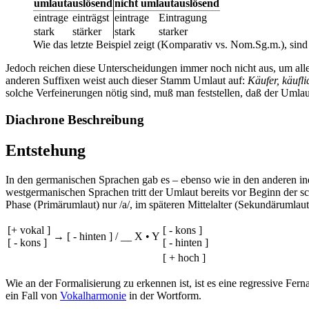
umlautauslösend
nicht umlautauslösend
eintrage
einträgst
eintrage
Eintragung
stark
stärker
stark
starker
Wie das letzte Beispiel zeigt (Komparativ vs. Nom.Sg.m.), sin
Jedoch reichen diese Unterscheidungen immer noch nicht aus, um alle
anderen Suffixen weist auch dieser Stamm Umlaut auf:
Käufer, käufli
solche Verfeinerungen nötig sind, muß man feststellen, daß der Umlaut n
Diachrone Beschreibung
Entstehung
In den germanischen Sprachen gab es – ebenso wie in den anderen in
westgermanischen Sprachen tritt der Umlaut bereits vor Beginn der schrif
Phase (Primärumlaut) nur /a/, im späteren Mittelalter (Sekundärumlaut
[+ vokal ]
[ - kons ]
→
[ - hinten ]
/
__
X • Y
[ - kons ]
[ - hinten ]
[ + hoch ]
Wie an der Formalisierung zu erkennen ist, ist es eine regressive Fer
ein Fall von
Vokalharmonie
in der Wortform.