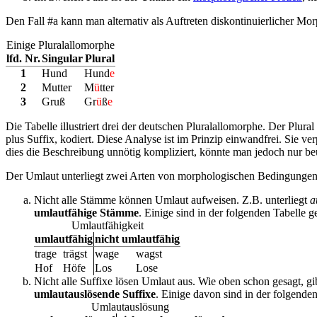
Den Fall #a kann man alternativ als Auftreten diskontinuierlicher Morp
Einige Pluralallomorphe
lfd. Nr.
Singular
Plural
1
Hund
Hund
e
2
Mutter
M
ü
tter
3
Gruß
Gr
ü
ß
e
Die Tabelle illustriert drei der deutschen Pluralallomorphe. Der Plu
plus Suffix, kodiert. Diese Analyse ist im Prinzip einwandfrei. Sie 
dies die Beschreibung unnötig kompliziert, könnte man jedoch nur beu
Der Umlaut unterliegt zwei Arten von morphologischen Bedingungen
Nicht alle Stämme können Umlaut aufweisen. Z.B. unterliegt
a
umlautfähige Stämme
. Einige sind in der folgenden Tabelle g
Umlautfähigkeit
umlautfähig
nicht umlautfähig
trage
trägst
wage
wagst
Hof
Höfe
Los
Lose
Nicht alle Suffixe lösen Umlaut aus. Wie oben schon gesagt, gi
umlautauslösende Suffixe
. Einige davon sind in der folgenden
Umlautauslösung