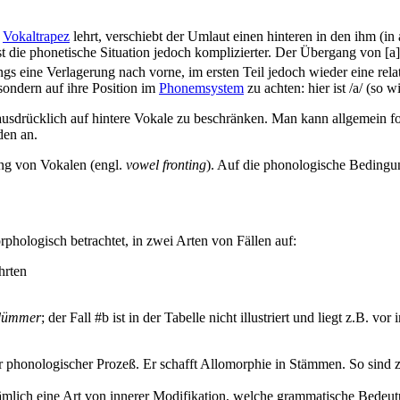
m
Vokaltrapez
lehrt, verschiebt der Umlaut einen hinteren in den ihm (
st die phonetische Situation jedoch komplizierter. Der Übergang von [a] 
ongs eine Verlagerung nach vorne, im ersten Teil jedoch wieder eine r
 sondern auf ihre Position im
Phonemsystem
zu achten: hier ist /a/ (so 
e ausdrücklich auf hintere Vokale zu beschränken. Man kann allgemein 
den an.
ung von Vokalen (engl.
vowel fronting
). Auf die phonologische Bedingu
phologisch betrachtet, in zwei Arten von Fällen auf:
hrten
dümmer
; der Fall #b ist in der Tabelle nicht illustriert und liegt z.B. vor 
er phonologischer Prozeß. Er schafft Allomorphie in Stämmen. So sind 
ämlich eine Art von innerer Modifikation, welche grammatische Bedeut