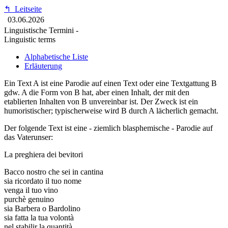
↰
Leitseite
03.06.2026
Linguistische Termini -
Linguistic terms
Alphabetische Liste
Erläuterung
Ein Text A ist eine Parodie auf einen Text oder eine Textgattung B
gdw. A die Form von B hat, aber einen Inhalt, der mit den
etablierten Inhalten von B unvereinbar ist. Der Zweck ist ein
humoristischer; typischerweise wird B durch A lächerlich gemacht.
Der folgende Text ist eine - ziemlich blasphemische - Parodie auf
das Vaterunser:
La preghiera dei bevitori
Bacco nostro che sei in cantina
sia ricordato il tuo nome
venga il tuo vino
purchè genuino
sia Barbera o Bardolino
sia fatta la tua volontà
nel stabilir la quantità.