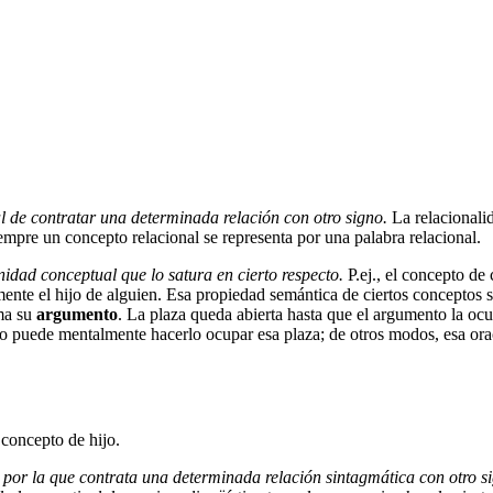
l de contratar una determinada relación con otro signo.
La relacionalid
iempre un concepto relacional se representa por una palabra relacional.
nidad conceptual que lo satura en cierto respecto.
P.ej., el concepto de
mente el hijo de alguien. Esa propiedad semántica de ciertos concepto
ama su
argumento
. La plaza queda abierta hasta que el argumento la ocu
 uno puede mentalmente hacerlo ocupar esa plaza; de otros modos, esa or
 concepto de hijo.
 por la que contrata una determinada relación sintagmática con otro si