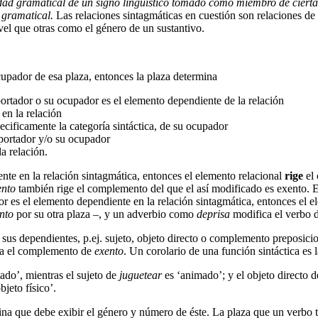
ad gramatical de un signo lingüístico tomado como miembro de cierta c
 gramatical.
Las relaciones sintagmáticas en cuestión son relaciones de 
vel que otras como el género de un sustantivo.
cupador de esa plaza, entonces la plaza determina
 portador o su ocupador es el elemento dependiente de la relación
 en la relación
pecificamente la categoría sintáctica, de su ocupador
 portador y/o su ocupador
a relación.
te en la relación sintagmática, entonces el elemento relacional
rige
el 
ento
también rige el complemento del que el así modificado es exento. El
dor es el elemento dependiente en la relación sintagmática, entonces el 
nto
por su otra plaza –, y un adverbio como
deprisa
modifica el verbo 
 sus dependientes, p.ej. sujeto, objeto directo o complemento preposici
ra el complemento de
exento
. Un corolario de una función sintáctica es
ado’, mientras el sujeto de
juguetear
es ‘animado’; y el objeto directo 
jeto físico’.
ina que debe exibir el género y número de éste. La plaza que un verbo 