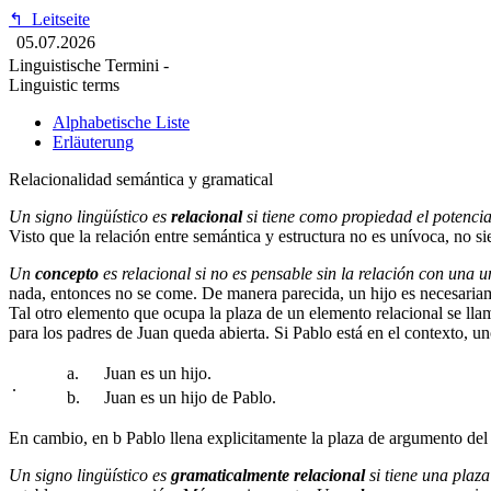
↰
Leitseite
05.07.2026
Linguistische Termini -
Linguistic terms
Alphabetische Liste
Erläuterung
Relacionalidad semántica y gramatical
Un signo lingüístico es
relacional
si tiene como propiedad el potencia
Visto que la relación entre semántica y estructura no es unívoca, no s
Un
concepto
es relacional si no es pensable sin la relación con una u
nada, entonces no se come. De manera parecida, un hijo es necesaria
Tal otro elemento que ocupa la plaza de un elemento relacional se ll
para los padres de Juan queda abierta. Si Pablo está en el contexto,
a.
Juan es un hijo.
.
b.
Juan es un hijo de Pablo.
En cambio, en
b
Pablo llena explicitamente la plaza de argumento del
Un signo lingüístico es
gramaticalmente relacional
si tiene una plaza