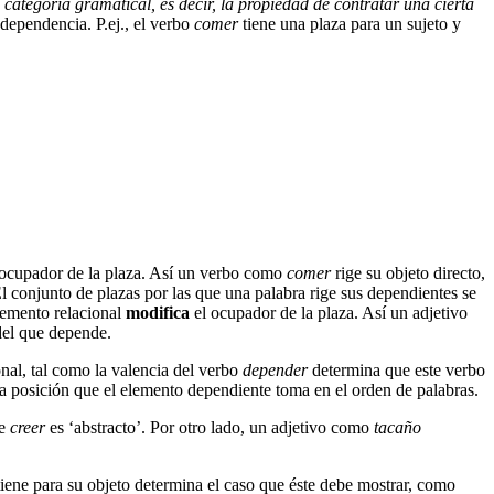
ategoría gramatical, es decir, la propiedad de contratar una cierta
dependencia. P.ej., el verbo
comer
tiene una plaza para un sujeto y
ocupador de la plaza. Así un verbo como
comer
rige su objeto directo,
 conjunto de plazas por las que una palabra rige sus dependientes se
elemento relacional
modifica
el ocupador de la plaza. Así un adjetivo
del que depende.
onal, tal como la valencia del verbo
depender
determina que este verbo
 la posición que el elemento dependiente toma en el orden de palabras.
de
creer
es ‘abstracto’. Por otro lado, un adjetivo como
tacaño
tiene para su objeto determina el caso que éste debe mostrar, como