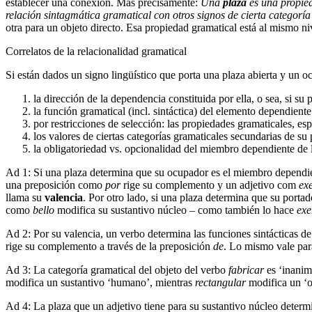
establecer una conexión. Más precisamente:
Una
plaza
es una propied
relación sintagmática gramatical con otros signos de cierta categoría
otra para un objeto directo. Esa propiedad gramatical está al mismo ni
Correlatos de la relacionalidad gramatical
Si están dados un signo lingüístico que porta una plaza abierta y un o
la dirección de la dependencia constituida por ella, o sea, si su
la función gramatical (incl. sintáctica) del elemento dependiente
por restricciones de selección: las propiedades gramaticales, es
los valores de ciertas categorías gramaticales secundarias de su
la obligatoriedad vs. opcionalidad del miembro dependiente de l
Ad 1: Si una plaza determina que su ocupador es el miembro dependien
una preposición como
por
rige su complemento y un adjetivo com
ex
llama su
valencia
. Por otro lado, si una plaza determina que su porta
como
bello
modifica su sustantivo núcleo – como también lo hace
exe
Ad 2: Por su valencia, un verbo determina las funciones sintácticas de
rige su complemento a través de la preposición
de
. Lo mismo vale pa
Ad 3: La categoría gramatical del objeto del verbo
fabricar
es ‘inanim
modifica un sustantivo ‘humano’, mientras
rectangular
modifica un ‘ob
Ad 4: La plaza que un adjetivo tiene para su sustantivo núcleo determ