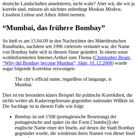
deutsche Landschaften annektieren, nicht wahr? Aber wir, die wir ja
korrekt sind, müssen als nächstes unbedingt Moskau
Moskva
,
Lissabon
Lisboa
und Athen
Athini
nennen.
“Mumbai, das frühere Bombay”
So hieß es am 15.04.09 in den Nachrichten des Mitteldeutschen
Rundfunks, nachdem seit 1996 vielerorts verlautet war, der Name
von Bombay habe sich in diesem Sinne geändert. In einem sonst
wohlinformierten Internet-Artikel zum Thema (
Christopher Beam,
“Why did Bombay become Mumbai”,
Slate
, 01.12.2008
) wurde
sogar folgende Korrektur erzwungen:
The city's official name, regardless of language, is
Mumbai.
Dies ist ein besonders klares Beispiel für politische Korrektheit, die
nichts weiter als Kadavergehorsam gegenüber nationaler Willkür ist.
Die Sachlage ist in diesem Falle wie folgt:
Bombay
ist seit 1508 (portugiesische Besetzung) der
portugiesische und später (in der Form [ˈbɒmbɛj]) der
englische Name einer der Inseln, auf denen die Stadt Bombay
gegründet wurde, die wiederum ihren Namen von dieser Insel