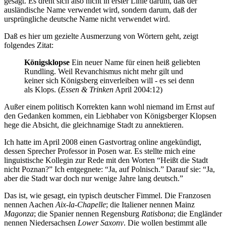
gesagt. Es dreht sich also nicht in erster Linie darum, daß der
ausländische Name verwendet wird, sondern darum, daß der
ursprüngliche deutsche Name nicht verwendet wird.
Daß es hier um gezielte Ausmerzung von Wörtern geht, zeigt
folgendes Zitat:
Königsklopse
Ein neuer Name für einen heiß geliebten
Rundling. Weil Revanchismus nicht mehr gilt und
keiner sich Königsberg einverleiben will - es sei denn
als Klops. (
Essen & Trinken
April 2004:12)
Außer einem politisch Korrekten kann wohl niemand im Ernst auf
den Gedanken kommen, ein Liebhaber von Königsberger Klopsen
hege die Absicht, die gleichnamige Stadt zu annektieren.
Ich hatte im April 2008 einen Gastvortrag online angekündigt,
dessen Sprecher Professor in Posen war. Es stellte mich eine
linguistische Kollegin zur Rede mit den Worten “Heißt die Stadt
nicht Poznan?” Ich entgegnete: “Ja, auf Polnisch.” Darauf sie: “Ja,
aber die Stadt war doch nur wenige Jahre lang deutsch.”
Das ist, wie gesagt, ein typisch deutscher Fimmel. Die Franzosen
nennen Aachen
Aix-la-Chapelle
; die Italiener nennen Mainz
Magonza
; die Spanier nennen Regensburg
Ratisbona
; die Engländer
nennen Niedersachsen
Lower Saxony
. Die wollen bestimmt alle