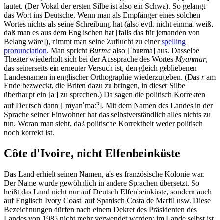
lautet. (Der Vokal der ersten Silbe ist also ein Schwa). So gelangt
das Wort ins Deutsche. Wenn man als Empfänger eines solchen
Wortes nichts als seine Schreibung hat (also evtl. nicht einmal weiß,
daß man es aus dem Englischen hat [falls das für jemanden von
Belang wäre]), nimmt man seine Zuflucht zu einer
spelling
pronunciation
. Man spricht
Burma
also [ˈbuɐma] aus. Dasselbe
Theater wiederholt sich bei der Aussprache des Wortes
Myanmar
,
das seinerseits ein erneuter Versuch ist, den gleich gebliebenen
Landesnamen in englischer Orthographie wiederzugeben. (Das
r
am
Ende bezweckt, die Briten dazu zu bringen, in dieser Silbe
überhaupt ein [aː] zu sprechen.) Da sagen die politisch Korrekten
ʁ
auf Deutsch dann [ˌmyanˈmaː
]. Mit dem Namen des Landes in der
Sprache seiner Einwohner hat das selbstverständlich alles nichts zu
tun. Woran man sieht, daß politische Korrektheit weder politisch
noch korrekt ist.
Côte d'Ivoire, nicht Elfenbeinküste
Das Land erhielt seinen Namen, als es französische Kolonie war.
Der Name wurde gewöhnlich in andere Sprachen übersetzt. So
heißt das Land nicht nur auf Deutsch Elfenbeinküste, sondern auch
auf Englisch Ivory Coast, auf Spanisch Costa de Marfil usw. Diese
Bezeichnungen dürfen nach einem Dekret des Präsidenten des
Landes von 1985 nicht mehr verwendet werden; im Lande selbst ist