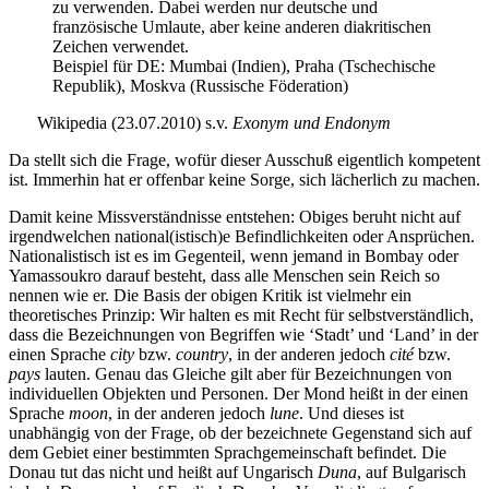
zu verwenden. Dabei werden nur deutsche und
französische Umlaute, aber keine anderen diakritischen
Zeichen verwendet.
Beispiel für DE: Mumbai (Indien), Praha (Tschechische
Republik), Moskva (Russische Föderation)
Wikipedia (23.07.2010) s.v.
Exonym und Endonym
Da stellt sich die Frage, wofür dieser Ausschuß eigentlich kompetent
ist. Immerhin hat er offenbar keine Sorge, sich lächerlich zu machen.
Damit keine Missverständnisse entstehen: Obiges beruht nicht auf
irgendwelchen national(istisch)e Befindlichkeiten oder Ansprüchen.
Nationalistisch ist es im Gegenteil, wenn jemand in Bombay oder
Yamassoukro darauf besteht, dass alle Menschen sein Reich so
nennen wie er. Die Basis der obigen Kritik ist vielmehr ein
theoretisches Prinzip: Wir halten es mit Recht für selbstverständlich,
dass die Bezeichnungen von Begriffen wie ‘Stadt’ und ‘Land’ in der
einen Sprache
city
bzw.
country
, in der anderen jedoch
cité
bzw.
pays
lauten. Genau das Gleiche gilt aber für Bezeichnungen von
individuellen Objekten und Personen. Der Mond heißt in der einen
Sprache
moon
, in der anderen jedoch
lune
. Und dieses ist
unabhängig von der Frage, ob der bezeichnete Gegenstand sich auf
dem Gebiet einer bestimmten Sprachgemeinschaft befindet. Die
Donau tut das nicht und heißt auf Ungarisch
Duna
, auf Bulgarisch