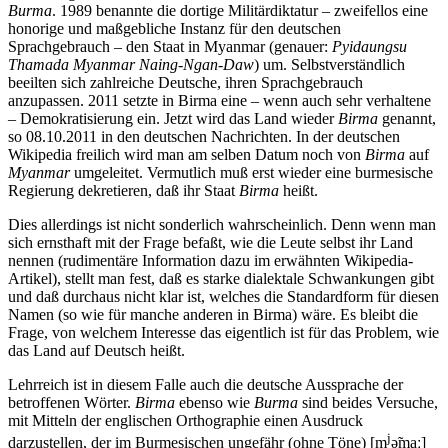
Burma
. 1989 benannte die dortige Militärdiktatur – zweifellos eine
honorige und maßgebliche Instanz für den deutschen
Sprachgebrauch – den Staat in Myanmar (genauer:
Pyidaungsu
Thamada Myanmar Naing-Ngan-Daw
) um. Selbstverständlich
beeilten sich zahlreiche Deutsche, ihren Sprachgebrauch
anzupassen. 2011 setzte in Birma eine – wenn auch sehr verhaltene
– Demokratisierung ein. Jetzt wird das Land wieder
Birma
genannt,
so 08.10.2011 in den deutschen Nachrichten. In der deutschen
Wikipedia freilich wird man am selben Datum noch von
Birma
auf
Myanmar
umgeleitet. Vermutlich muß erst wieder eine burmesische
Regierung dekretieren, daß ihr Staat
Birma
heißt.
Dies allerdings ist nicht sonderlich wahrscheinlich. Denn wenn man
sich ernsthaft mit der Frage befaßt, wie die Leute selbst ihr Land
nennen (rudimentäre Information dazu im erwähnten Wikipedia-
Artikel), stellt man fest, daß es starke dialektale Schwankungen gibt
und daß durchaus nicht klar ist, welches die Standardform für diesen
Namen (so wie für manche anderen in Birma) wäre. Es bleibt die
Frage, von welchem Interesse das eigentlich ist für das Problem, wie
das Land auf Deutsch heißt.
Lehrreich ist in diesem Falle auch die deutsche Aussprache der
betroffenen Wörter.
Birma
ebenso wie
Burma
sind beides Versuche,
mit Mitteln der englischen Orthographie einen Ausdruck
j
darzustellen, der im Burmesischen ungefähr (ohne Töne) [m
ə̃maː]