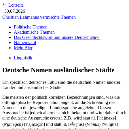
↰
Leitseite
30.07.2026
Christian Lehmanns vermischte Themen
Politische Themen
Akademische Themen
Das Geschlechtswort und unsere Deutschlehrer
Namenwahl
Mein Blog
Linguistik
Deutsche Namen ausländischer Städte
Ein spezifisch deutsches Tabu sind die deutschen Namen anderer
Länder und ausländischer Städte.
Die meisten der politisch korrekten Bezeichnungen sind, was die
orthographische Repräsentation angeht, an die Schreibung des
Namens in der jeweiligen Landessprache angelehnt. Dessen
Aussprache ist jedoch allermeist nicht bekannt und wird daher durch
eine deutsche Aussprache ersetzt. Z.B. wird statt nl. ['nɛjməxə]
j
(
Nijmegen
) ['najməçən] und statt lit. [v
iɫ'ɲus] (
Vilnius
) ['vɩlnjʊs]