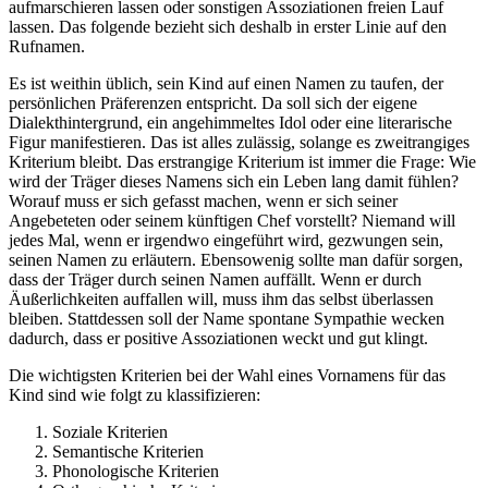
aufmarschieren lassen oder sonstigen Assoziationen freien Lauf
lassen. Das folgende bezieht sich deshalb in erster Linie auf den
Rufnamen.
Es ist weithin üblich, sein Kind auf einen Namen zu taufen, der
persönlichen Präferenzen entspricht. Da soll sich der eigene
Dialekthintergrund, ein angehimmeltes Idol oder eine literarische
Figur manifestieren. Das ist alles zulässig, solange es zweitrangiges
Kriterium bleibt. Das erstrangige Kriterium ist immer die Frage: Wie
wird der Träger dieses Namens sich ein Leben lang damit fühlen?
Worauf muss er sich gefasst machen, wenn er sich seiner
Angebeteten oder seinem künftigen Chef vorstellt? Niemand will
jedes Mal, wenn er irgendwo eingeführt wird, gezwungen sein,
seinen Namen zu erläutern. Ebensowenig sollte man dafür sorgen,
dass der Träger durch seinen Namen auffällt. Wenn er durch
Äußerlichkeiten auffallen will, muss ihm das selbst überlassen
bleiben. Stattdessen soll der Name spontane Sympathie wecken
dadurch, dass er positive Assoziationen weckt und gut klingt.
Die wichtigsten Kriterien bei der Wahl eines Vornamens für das
Kind sind wie folgt zu klassifizieren:
Soziale Kriterien
Semantische Kriterien
Phonologische Kriterien