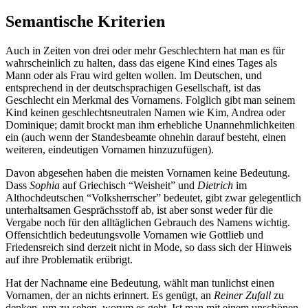
Semantische Kriterien
Auch in Zeiten von drei oder mehr Geschlechtern hat man es für
wahrscheinlich zu halten, dass das eigene Kind eines Tages als
Mann oder als Frau wird gelten wollen. Im Deutschen, und
entsprechend in der deutschsprachigen Gesellschaft, ist das
Geschlecht ein Merkmal des Vornamens. Folglich gibt man seinem
Kind keinen geschlechtsneutralen Namen wie Kim, Andrea oder
Dominique; damit brockt man ihm erhebliche Unannehmlichkeiten
ein (auch wenn der Standesbeamte ohnehin darauf besteht, einen
weiteren, eindeutigen Vornamen hinzuzufügen).
Davon abgesehen haben die meisten Vornamen keine Bedeutung.
Dass
Sophia
auf Griechisch “Weisheit” und
Dietrich
im
Althochdeutschen “Volksherrscher” bedeutet, gibt zwar gelegentlich
unterhaltsamen Gesprächsstoff ab, ist aber sonst weder für die
Vergabe noch für den alltäglichen Gebrauch des Namens wichtig.
Offensichtlich bedeutungsvolle Vornamen wie Gottlieb und
Friedensreich sind derzeit nicht in Mode, so dass sich der Hinweis
auf ihre Problematik erübrigt.
Hat der Nachname eine Bedeutung, wählt man tunlichst einen
Vornamen, der an nichts erinnert. Es genügt, an
Reiner Zufall
zu
denken, um zu sehen, worum es geht. Ist man mit einem unschönen