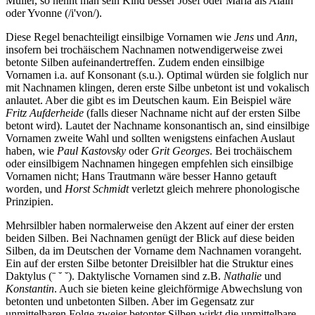
Müller, so nennt man sein Kind besser Josef oder Maria als Alain
oder Yvonne (/i'von/).
Diese Regel benachteiligt einsilbige Vornamen wie
Jens
und
Ann
,
insofern bei trochäischem Nachnamen notwendigerweise zwei
betonte Silben aufeinandertreffen. Zudem enden einsilbige
Vornamen i.a. auf Konsonant (s.u.). Optimal würden sie folglich nur
mit Nachnamen klingen, deren erste Silbe unbetont ist und vokalisch
anlautet. Aber die gibt es im Deutschen kaum. Ein Beispiel wäre
Fritz Aufderheide
(falls dieser Nachname nicht auf der ersten Silbe
betont wird). Lautet der Nachname konsonantisch an, sind einsilbige
Vornamen zweite Wahl und sollten wenigstens einfachen Auslaut
haben, wie
Paul Kastovsky
oder
Grit Georges
. Bei trochäischem
oder einsilbigem Nachnamen hingegen empfehlen sich einsilbige
Vornamen nicht;
Hans Trautmann
wäre besser Hanno getauft
worden, und
Horst Schmidt
verletzt gleich mehrere phonologische
Prinzipien.
Mehrsilbler haben normalerweise den Akzent auf einer der ersten
beiden Silben. Bei Nachnamen genügt der Blick auf diese beiden
Silben, da im Deutschen der Vorname dem Nachnamen vorangeht.
Ein auf der ersten Silbe betonter Dreisilbler hat die Struktur eines
Daktylus (ˉ ˘ ˘). Daktylische Vornamen sind z.B.
Nathalie
und
Konstantin
. Auch sie bieten keine gleichförmige Abwechslung von
betonten und unbetonten Silben. Aber im Gegensatz zur
unmittelbaren Folge zweier betonter Silben wirkt die unmittelbare