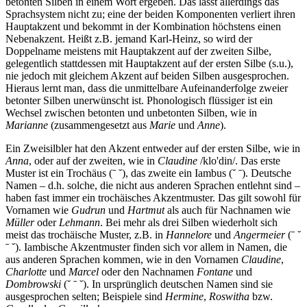
betonten Silben in einem Wort ergeben. Das lässt allerdings das
Sprachsystem nicht zu; eine der beiden Komponenten verliert ihren
Hauptakzent und bekommt in der Kombination höchstens einen
Nebenakzent. Heißt z.B. jemand Karl-Heinz, so wird der
Doppelname meistens mit Hauptakzent auf der zweiten Silbe,
gelegentlich stattdessen mit Hauptakzent auf der ersten Silbe (s.u.),
nie jedoch mit gleichem Akzent auf beiden Silben ausgesprochen.
Hieraus lernt man, dass die unmittelbare Aufeinanderfolge zweier
betonter Silben unerwünscht ist. Phonologisch flüssiger ist ein
Wechsel zwischen betonten und unbetonten Silben, wie in
Marianne
(zusammengesetzt aus
Marie
und
Anne
).
Ein Zweisilbler hat den Akzent entweder auf der ersten Silbe, wie in
Anna
, oder auf der zweiten, wie in
Claudine
/klo'din/. Das erste
Muster ist ein Trochäus (ˉ ˘), das zweite ein Iambus (˘ ˉ). Deutsche
Namen – d.h. solche, die nicht aus anderen Sprachen entlehnt sind –
haben fast immer ein trochäisches Akzentmuster. Das gilt sowohl für
Vornamen wie
Gudrun
und
Hartmut
als auch für Nachnamen wie
Müller
oder
Lehmann
. Bei mehr als drei Silben wiederholt sich
meist das trochäische Muster, z.B. in
Hannelore
und
Angermeier
(ˉ ˘
ˉ ˘). Iambische Akzentmuster finden sich vor allem in Namen, die
aus anderen Sprachen kommen, wie in den Vornamen
Claudine
,
Charlotte
und
Marcel
oder den Nachnamen
Fontane
und
Dombrowski
(˘ ˉ ˘). In ursprünglich deutschen Namen sind sie
ausgesprochen selten; Beispiele sind
Hermine
,
Roswitha
bzw.