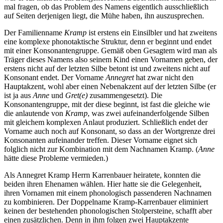
mal fragen, ob das Problem des Namens eigentlich ausschließlich
auf Seiten derjenigen liegt, die Mühe haben, ihn auszusprechen.
Der Familienname
Kramp
ist erstens ein Einsilbler und hat zweitens
eine komplexe phonotaktische Struktur, denn er beginnt und endet
mit einer Konsonantengruppe. Gemäß oben Gesagtem wird man als
Träger dieses Namens also seinem Kind einen Vornamen geben, der
erstens nicht auf der letzten Silbe betont ist und zweitens nicht auf
Konsonant endet. Der Vorname
Annegret
hat zwar nicht den
Hauptakzent, wohl aber einen Nebenakzent auf der letzten Silbe (er
ist ja aus
Anne
und
Gret(e)
zusammengesetzt). Die
Konsonantengruppe, mit der diese beginnt, ist fast die gleiche wie
die anlautende von
Kramp
, was zwei aufeinanderfolgende Silben
mit gleichem komplexen Anlaut produziert. Schließlich endet der
Vorname auch noch auf Konsonant, so dass an der Wortgrenze drei
Konsonanten aufeinander treffen. Dieser Vorname eignet sich
folglich nicht zur Kombination mit dem Nachnamen Kramp. (
Anne
hätte diese Probleme vermieden.)
Als Annegret Kramp Herrn Karrenbauer heiratete, konnten die
beiden ihren Ehenamen wählen. Hier hatte sie die Gelegenheit,
ihren Vornamen mit einem phonologisch passenderen Nachnamen
zu kombinieren. Der Doppelname Kramp-Karrenbauer eliminiert
keinen der bestehenden phonologischen Stolpersteine, schafft aber
einen zusätzlichen. Denn in ihm folgen zwei Hauptakzente