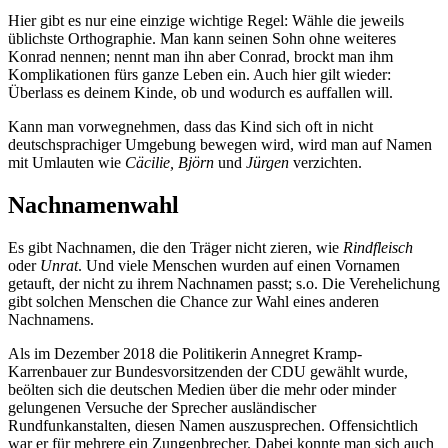
Hier gibt es nur eine einzige wichtige Regel: Wähle die jeweils
üblichste Orthographie. Man kann seinen Sohn ohne weiteres
Konrad nennen; nennt man ihn aber Conrad, brockt man ihm
Komplikationen fürs ganze Leben ein. Auch hier gilt wieder:
Überlass es deinem Kinde, ob und wodurch es auffallen will.
Kann man vorwegnehmen, dass das Kind sich oft in nicht
deutschsprachiger Umgebung bewegen wird, wird man auf Namen
mit Umlauten wie
Cäcilie, Björn
und
Jürgen
verzichten.
Nachnamenwahl
Es gibt Nachnamen, die den Träger nicht zieren, wie
Rindfleisch
oder
Unrat
. Und viele Menschen wurden auf einen Vornamen
getauft, der nicht zu ihrem Nachnamen passt; s.o. Die Verehelichung
gibt solchen Menschen die Chance zur Wahl eines anderen
Nachnamens.
Als im Dezember 2018 die Politikerin Annegret Kramp-
Karrenbauer zur Bundesvorsitzenden der CDU gewählt wurde,
beölten sich die deutschen Medien über die mehr oder minder
gelungenen Versuche der Sprecher ausländischer
Rundfunkanstalten, diesen Namen auszusprechen. Offensichtlich
war er für mehrere ein Zungenbrecher. Dabei konnte man sich auch