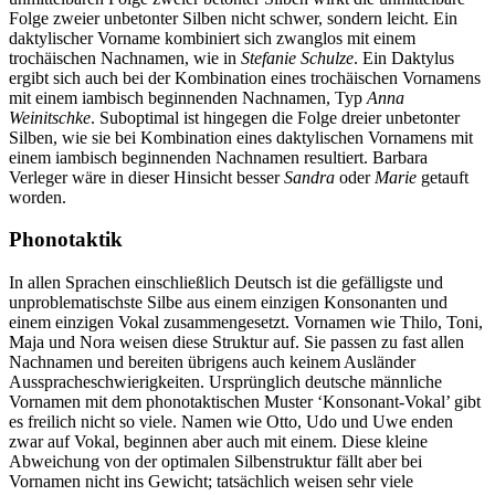
Folge zweier unbetonter Silben nicht schwer, sondern leicht. Ein
daktylischer Vorname kombiniert sich zwanglos mit einem
trochäischen Nachnamen, wie in
Stefanie Schulze
. Ein Daktylus
ergibt sich auch bei der Kombination eines trochäischen Vornamens
mit einem iambisch beginnenden Nachnamen, Typ
Anna
Weinitschke
. Suboptimal ist hingegen die Folge dreier unbetonter
Silben, wie sie bei Kombination eines daktylischen Vornamens mit
einem iambisch beginnenden Nachnamen resultiert.
Barbara
Verleger
wäre in dieser Hinsicht besser
Sandra
oder
Marie
getauft
worden.
Phonotaktik
In allen Sprachen einschließlich Deutsch ist die gefälligste und
unproblematischste Silbe aus einem einzigen Konsonanten und
einem einzigen Vokal zusammengesetzt. Vornamen wie Thilo, Toni,
Maja und Nora weisen diese Struktur auf. Sie passen zu fast allen
Nachnamen und bereiten übrigens auch keinem Ausländer
Ausspracheschwierigkeiten. Ursprünglich deutsche männliche
Vornamen mit dem phonotaktischen Muster ‘Konsonant-Vokal’ gibt
es freilich nicht so viele. Namen wie Otto, Udo und Uwe enden
zwar auf Vokal, beginnen aber auch mit einem. Diese kleine
Abweichung von der optimalen Silbenstruktur fällt aber bei
Vornamen nicht ins Gewicht; tatsächlich weisen sehr viele