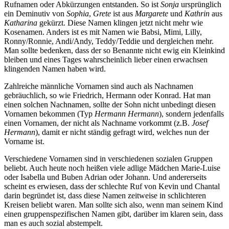
Rufnamen oder Abkürzungen entstanden. So ist
Sonja
ursprünglich
ein Deminutiv von
Sophia
,
Grete
ist aus
Margarete
und
Kathrin
aus
Katharina
gekürzt. Diese Namen klingen jetzt nicht mehr wie
Kosenamen. Anders ist es mit Namen wie Babsi, Mimi, Lilly,
Ronny/Ronnie, Andi/Andy, Teddy/Teddie und dergleichen mehr.
Man sollte bedenken, dass der so Benannte nicht ewig ein Kleinkind
bleiben und eines Tages wahrscheinlich lieber einen erwachsen
klingenden Namen haben wird.
Zahlreiche männliche Vornamen sind auch als Nachnamen
gebräuchlich, so wie Friedrich, Hermann oder Konrad. Hat man
einen solchen Nachnamen, sollte der Sohn nicht unbedingt diesen
Vornamen bekommen (Typ
Hermann Hermann
), sondern jedenfalls
einen Vornamen, der nicht als Nachname vorkommt (z.B.
Josef
Hermann
), damit er nicht ständig gefragt wird, welches nun der
Vorname ist.
Verschiedene Vornamen sind in verschiedenen sozialen Gruppen
beliebt. Auch heute noch heißen viele adlige Mädchen Marie-Luise
oder Isabella und Buben Adrian oder Johann. Und andererseits
scheint es erwiesen, dass der schlechte Ruf von Kevin und Chantal
darin begründet ist, dass diese Namen zeitweise in schlichteren
Kreisen beliebt waren. Man sollte sich also, wenn man seinem Kind
einen gruppenspezifischen Namen gibt, darüber im klaren sein, dass
man es auch sozial abstempelt.