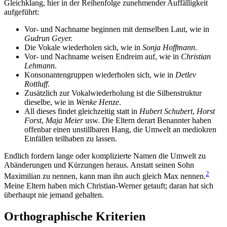
Gleichklang, hier in der Reihenfolge zunehmender Auffälligkeit
aufgeführt:
Vor- und Nachname beginnen mit demselben Laut, wie in
G
udrun
G
eyer.
Die Vokale wiederholen sich, wie in
S
o
nj
a
H
o
ffm
a
nn
.
Vor- und Nachname weisen Endreim auf, wie in
Christi
an
Lehm
ann
.
Konsonantengruppen wiederholen sich, wie in
De
tl
e
v
Ro
ttl
u
ff
.
Zusätzlich zur Vokalwiederholung ist die Silbenstruktur
dieselbe, wie in
Wenke Henze
.
All dieses findet gleichzeitig statt in
Hubert Schubert
,
Horst
Forst
,
Maja Meier
usw. Die Eltern derart Benannter haben
offenbar einen unstillbaren Hang, die Umwelt an mediokren
Einfällen teilhaben zu lassen.
Endlich fordern lange oder komplizierte Namen die Umwelt zu
Abänderungen und Kürzungen heraus. Anstatt seinen Sohn
2
Maximilian zu nennen, kann man ihn auch gleich Max nennen.
Meine Eltern haben mich Christian-Werner getauft; daran hat sich
überhaupt nie jemand gehalten.
Orthographische Kriterien