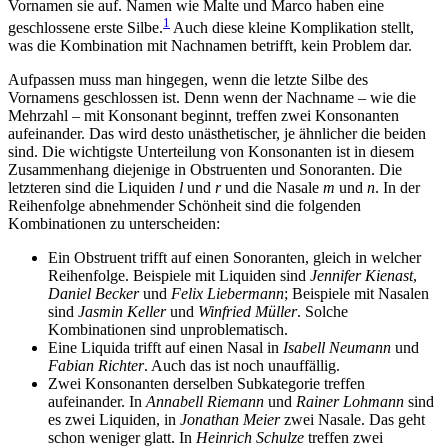
Vornamen sie auf. Namen wie Malte und Marco haben eine
1
geschlossene erste Silbe.
Auch diese kleine Komplikation stellt,
was die Kombination mit Nachnamen betrifft, kein Problem dar.
Aufpassen muss man hingegen, wenn die letzte Silbe des
Vornamens geschlossen ist. Denn wenn der Nachname – wie die
Mehrzahl – mit Konsonant beginnt, treffen zwei Konsonanten
aufeinander. Das wird desto unästhetischer, je ähnlicher die beiden
sind. Die wichtigste Unterteilung von Konsonanten ist in diesem
Zusammenhang diejenige in Obstruenten und Sonoranten. Die
letzteren sind die Liquiden
l
und
r
und die Nasale
m
und
n
. In der
Reihenfolge abnehmender Schönheit sind die folgenden
Kombinationen zu unterscheiden:
Ein Obstruent trifft auf einen Sonoranten, gleich in welcher
Reihenfolge. Beispiele mit Liquiden sind
Jennifer Kienast
,
Daniel Becker
und
Felix Liebermann
; Beispiele mit Nasalen
sind
Jasmin Keller
und
Winfried Müller
. Solche
Kombinationen sind unproblematisch.
Eine Liquida trifft auf einen Nasal in
Isabell Neumann
und
Fabian Richter
. Auch das ist noch unauffällig.
Zwei Konsonanten derselben Subkategorie treffen
aufeinander. In
Annabe
ll R
iemann
und
Raine
r L
ohmann
sind
es zwei Liquiden, in
Jonatha
n M
eier
zwei Nasale. Das geht
schon weniger glatt. In
Heinri
ch Sch
ulze
treffen zwei