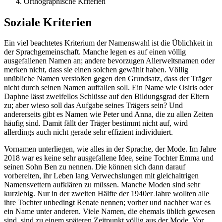
Orthographische Kriterien
Soziale Kriterien
Ein viel beachtetes Kriterium der Namenswahl ist die Üblichkeit in
der Sprachgemeinschaft. Manche legen es auf einen völlig
ausgefallenen Namen an; andere bevorzugen Allerweltsnamen oder
merken nicht, dass sie einen solchen gewählt haben. Völlig
unübliche Namen verstoßen gegen den Grundsatz, dass der Träger
nicht durch seinen Namen auffallen soll. Ein Name wie Osiris oder
Daphne lässt zweifellos Schlüsse auf den Bildungsgrad der Eltern
zu; aber wieso soll das Aufgabe seines Trägers sein? Und
andererseits gibt es Namen wie Peter und Anna, die zu allen Zeiten
häufig sind. Damit fällt der Träger bestimmt nicht auf, wird
allerdings auch nicht gerade sehr effizient individuiert.
Vornamen unterliegen, wie alles in der Sprache, der Mode. Im Jahre
2018 war es keine sehr ausgefallene Idee, seine Tochter Emma und
seinen Sohn Ben zu nennen. Die können sich dann darauf
vorbereiten, ihr Leben lang Verwechslungen mit gleichaltrigen
Namensvettern aufklären zu müssen. Manche Moden sind sehr
kurzlebig. Nur in der zweiten Hälfte der 1940er Jahre wollten alle
ihre Tochter unbedingt Renate nennen; vorher und nachher war es
ein Name unter anderen. Viele Namen, die ehemals üblich gewesen
sind, sind zu einem späteren Zeitpunkt völlig aus der Mode. Vor