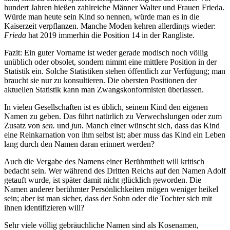
hundert Jahren hießen zahlreiche Männer Walter und Frauen Frieda.
Würde man heute sein Kind so nennen, würde man es in die
Kaiserzeit verpflanzen. Manche Moden kehren allerdings wieder:
Frieda
hat 2019 immerhin die Position 14 in der Rangliste.
Fazit: Ein guter Vorname ist weder gerade modisch noch völlig
unüblich oder obsolet, sondern nimmt eine mittlere Position in der
Statistik ein. Solche Statistiken stehen öffentlich zur Verfügung; man
braucht sie nur zu konsultieren. Die obersten Positionen der
aktuellen Statistik kann man Zwangskonformisten überlassen.
In vielen Gesellschaften ist es üblich, seinem Kind den eigenen
Namen zu geben. Das führt natürlich zu Verwechslungen oder zum
Zusatz von
sen.
und
jun.
Manch einer wünscht sich, dass das Kind
eine Reinkarnation von ihm selbst ist; aber muss das Kind ein Leben
lang durch den Namen daran erinnert werden?
Auch die Vergabe des Namens einer Berühmtheit will kritisch
bedacht sein. Wer während des Dritten Reichs auf den Namen Adolf
getauft wurde, ist später damit nicht glücklich geworden. Die
Namen anderer berühmter Persönlichkeiten mögen weniger heikel
sein; aber ist man sicher, dass der Sohn oder die Tochter sich mit
ihnen identifizieren will?
Sehr viele völlig gebräuchliche Namen sind als Kosenamen,