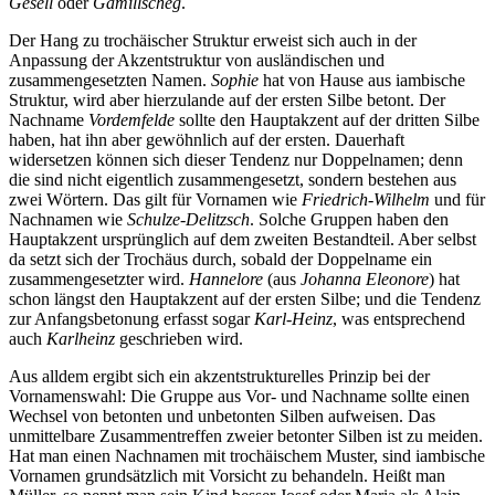
Gesell
oder
Gamillscheg
.
Der Hang zu trochäischer Struktur erweist sich auch in der
Anpassung der Akzentstruktur von ausländischen und
zusammengesetzten Namen.
Sophie
hat von Hause aus iambische
Struktur, wird aber hierzulande auf der ersten Silbe betont. Der
Nachname
Vordemfelde
sollte den Hauptakzent auf der dritten Silbe
haben, hat ihn aber gewöhnlich auf der ersten. Dauerhaft
widersetzen können sich dieser Tendenz nur Doppelnamen; denn
die sind nicht eigentlich zusammengesetzt, sondern bestehen aus
zwei Wörtern. Das gilt für Vornamen wie
Friedrich-Wilhelm
und für
Nachnamen wie
Schulze-Delitzsch
. Solche Gruppen haben den
Hauptakzent ursprünglich auf dem zweiten Bestandteil. Aber selbst
da setzt sich der Trochäus durch, sobald der Doppelname ein
zusammengesetzter wird.
Hannelore
(aus
Johanna Eleonore
) hat
schon längst den Hauptakzent auf der ersten Silbe; und die Tendenz
zur Anfangsbetonung erfasst sogar
Karl-Heinz
, was entsprechend
auch
Karlheinz
geschrieben wird.
Aus alldem ergibt sich ein akzentstrukturelles Prinzip bei der
Vornamenswahl: Die Gruppe aus Vor- und Nachname sollte einen
Wechsel von betonten und unbetonten Silben aufweisen. Das
unmittelbare Zusammentreffen zweier betonter Silben ist zu meiden.
Hat man einen Nachnamen mit trochäischem Muster, sind iambische
Vornamen grundsätzlich mit Vorsicht zu behandeln. Heißt man