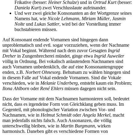
Frikative (besser:
Heiner Schulze
) und in
Ortru
d K
urt
(besser:
Daniela Kurt
) zwei Verschlusslaute aufeinander.
Und wer zwei gleiche Konsonanten an der Wortgrenze seines
Namens hat, wie
Nico
le L
ehmann
,
Miria
m M
üller
,
Jasmi
n
N
olte
und
Luka
s S
attler
, wird bei der Vorstellung immer
buchstabieren müssen.
Auf Konsonant endende Vornamen sind hingegen dann
unproblematisch und evtl. sogar vorzuziehen, wenn der Nachname
mit Vokal beginnt. Während nach dem zuvor Gesagten
In
grid
Dr
eher
in Zungenbrecherei mündet, ginge etwa
Ingrid Auweiler
völlig in Ordnung. Bei vokalisch anlautendem Nachnamen sind
auch Vornamen unbedenklich, die auf eine Konsonantengruppe
enden, z.B.
Norbert Ohnesorg
. Behutsam zu wählen hingegen sind
in diesem Falle auf Vokal endende Vornamen. Sind die Vokale
verschieden, wie in
Melanie Underberg
, entsteht kaum ein Problem;
Ilon
a Ah
lborn
oder
Ren
é Eh
lers
müssen dagegen nicht sein.
Dass der Vorname mit dem Nachnamen harmonieren soll, bedeutet
nicht, dass es irgendeine Form von Gleichklang geben muss. Im
Gegenteil, mit phonologischer Variation zwischen Vor- und
Nachnamen, wie in
Helmut Schmidt
oder
Angela Merkel
, macht
man jedenfalls nichts falsch. Auch Assonanzen, die völlig
unterschwellig bleiben, wie in
Ma
r
ti
n
Bu
r
gma
nn
, wirken
harmonisch. Daneben gibt es verschiedene Formen von