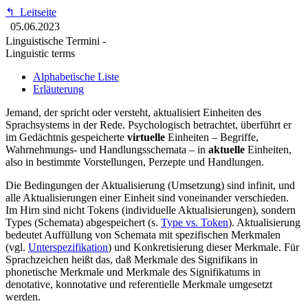
↰
Leitseite
05.06.2023
Linguistische Termini -
Linguistic terms
Alphabetische Liste
Erläuterung
Jemand, der spricht oder versteht, aktualisiert Einheiten des
Sprachsystems in der Rede. Psychologisch betrachtet, überführt er
im Gedächtnis gespeicherte
virtuelle
Einheiten – Begriffe,
Wahrnehmungs- und Handlungsschemata – in
aktuelle
Einheiten,
also in bestimmte Vorstellungen, Perzepte und Handlungen.
Die Bedingungen der Aktualisierung (Umsetzung) sind infinit, und
alle Aktualisierungen einer Einheit sind voneinander verschieden.
Im Hirn sind nicht Tokens (individuelle Aktualisierungen), sondern
Types (Schemata) abgespeichert (s.
Type vs. Token
). Aktualisierung
bedeutet Auffüllung von Schemata mit spezifischen Merkmalen
(vgl.
Unterspezifikation
) und Konkretisierung dieser Merkmale. Für
Sprachzeichen heißt das, daß Merkmale des Signifikans in
phonetische Merkmale und Merkmale des Signifikatums in
denotative, konnotative und referentielle Merkmale umgesetzt
werden.