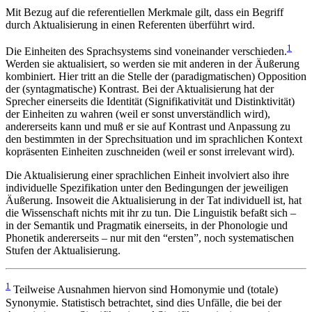
Mit Bezug auf die referentiellen Merkmale gilt, dass ein Begriff
durch Aktualisierung in einen Referenten überführt wird.
1
Die Einheiten des Sprachsystems sind voneinander verschieden.
Werden sie aktualisiert, so werden sie mit anderen in der Äußerung
kombiniert. Hier tritt an die Stelle der (paradigmatischen) Opposition
der (syntagmatische) Kontrast. Bei der Aktualisierung hat der
Sprecher einerseits die Identität (Signifikativität und Distinktivität)
der Einheiten zu wahren (weil er sonst unverständlich wird),
andererseits kann und muß er sie auf Kontrast und Anpassung zu
den bestimmten in der Sprechsituation und im sprachlichen Kontext
kopräsenten Einheiten zuschneiden (weil er sonst irrelevant wird).
Die Aktualisierung einer sprachlichen Einheit involviert also ihre
individuelle Spezifikation unter den Bedingungen der jeweiligen
Äußerung. Insoweit die Aktualisierung in der Tat individuell ist, hat
die Wissenschaft nichts mit ihr zu tun. Die Linguistik befaßt sich –
in der Semantik und Pragmatik einerseits, in der Phonologie und
Phonetik andererseits – nur mit den “ersten”, noch systematischen
Stufen der Aktualisierung.
1
Teilweise Ausnahmen hiervon sind Homonymie und (totale)
Synonymie. Statistisch betrachtet, sind dies Unfälle, die bei der