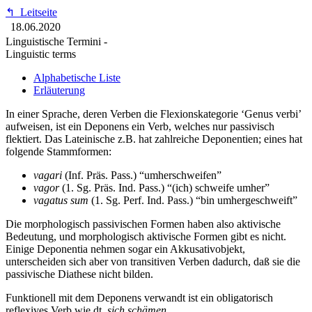
↰
Leitseite
18.06.2020
Linguistische Termini -
Linguistic terms
Alphabetische Liste
Erläuterung
In einer Sprache, deren Verben die Flexionskategorie ‘Genus verbi’
aufweisen, ist ein Deponens ein Verb, welches nur passivisch
flektiert. Das Lateinische z.B. hat zahlreiche Deponentien; eines hat
folgende Stammformen:
vagari
(Inf. Präs. Pass.) “umherschweifen”
vagor
(1. Sg. Präs. Ind. Pass.) “(ich) schweife umher”
vagatus sum
(1. Sg. Perf. Ind. Pass.) “bin umhergeschweift”
Die morphologisch passivischen Formen haben also aktivische
Bedeutung, und morphologisch aktivische Formen gibt es nicht.
Einige Deponentia nehmen sogar ein Akkusativobjekt,
unterscheiden sich aber von transitiven Verben dadurch, daß sie die
passivische Diathese nicht bilden.
Funktionell mit dem Deponens verwandt ist ein obligatorisch
reflexives Verb wie dt.
sich schämen
.