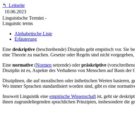
↰
Leitseite
10.06.2023
Linguistische Termini -
Linguistic terms
Alphabetische Liste
Erläuterung
Eine
deskriptive
(beschreibende) Disziplin geht empirisch vor. Sie b
eine Theorie zu machen. Gesetze oder Regeln sind nicht vorgegeben, 
Eine
normative
(
Normen
setzende) oder
präskriptive
(vorschreibend
Disziplin ist es, Aspekte des Verhaltens von Menschen auf Basis de
Disziplinen, die auf moralischen oder ästhetischen Werten basieren, 
Wo immer Sprachen standardisiert worden sind, gibt es eine normative
Insoweit Linguistik eine
empirische Wissenschaft
ist, geht sie deskri
ihnen zugrundeliegenden sprachlichen Prinzipien, insbesondere die g