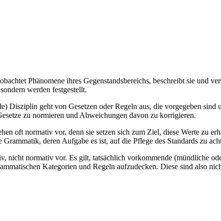
eobachtet Phänomene ihres Gegenstandsbereichs, beschreibt sie und vers
sondern werden festgestellt.
e) Disziplin geht von Gesetzen oder Regeln aus, die vorgegeben sind un
r Gesetze zu normieren und Abweichungen davon zu korrigieren.
gehen oft normativ vor, denn sie setzen sich zum Ziel, diese Werte zu e
 Grammatik, deren Aufgabe es ist, auf die Pflege des Standards zu ach
ptiv, nicht normativ vor. Es gilt, tatsächlich vorkommende (mündliche 
rammatischen Kategorien und Regeln aufzudecken. Diese sind also nicht