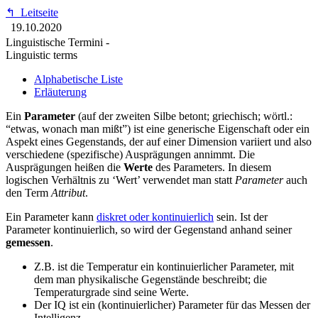
↰
Leitseite
19.10.2020
Linguistische Termini -
Linguistic terms
Alphabetische Liste
Erläuterung
Ein
Parameter
(auf der zweiten Silbe betont; griechisch; wörtl.:
“etwas, wonach man mißt”) ist eine generische Eigenschaft oder ein
Aspekt eines Gegenstands, der auf einer Dimension variiert und also
verschiedene (spezifische) Ausprägungen annimmt. Die
Ausprägungen heißen die
Werte
des Parameters. In diesem
logischen Verhältnis zu ‘Wert’ verwendet man statt
Parameter
auch
den Term
Attribut
.
Ein Parameter kann
diskret oder kontinuierlich
sein. Ist der
Parameter kontinuierlich, so wird der Gegenstand anhand seiner
gemessen
.
Z.B. ist die Temperatur ein kontinuierlicher Parameter, mit
dem man physikalische Gegenstände beschreibt; die
Temperaturgrade sind seine Werte.
Der IQ ist ein (kontinuierlicher) Parameter für das Messen der
Intelligenz.