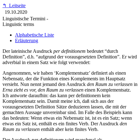
↰
Leitseite
19.10.2020
Linguistische Termini -
Linguistic terms
Alphabetische Liste
Erläuterung
Der lateinische Ausdruck
per definitionem
bedeutet “durch
Definition”, d.h. “aufgrund der vorausgesetzten Definition”. Er wird
adverbial in einem Satz wie folgt verwendet:
Angenommen, wir haben ‘Komplementsatz’ definiert als einen
Nebensatz, der die Funktion eines Komplements im Hauptsatz
versieht. Nun nennt jemand den Ausdruck
den Raum zu verlassen
in
Erna zieht es vor, den Raum zu verlassen
einen Komplementsatz.
Ich antworte daraufhin: das kann per definitionem kein
Komplementsatz sein. Damit meine ich, daß sich aus der
vorausgesetzten Definition Sätze deduzieren lassen, die mit der
gemachten Aussage unvereinbar sind. Im Falle des Beispiels kann
das bedeuten: Wenn etwas ein Nebensatz ist, ist es ein Satz; wenn
etwas ein Satz ist, enthält es ein finites Verb. Der Ausdruck
den
Raum zu verlassen
enthält aber kein finites Verb.
Der Ausdruck
per definitionem
wird manchmal als