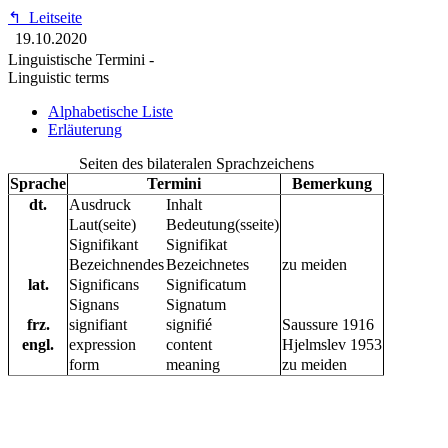
↰
Leitseite
19.10.2020
Linguistische Termini -
Linguistic terms
Alphabetische Liste
Erläuterung
Seiten des bilateralen Sprachzeichens
Sprache
Termini
Bemerkung
dt.
Ausdruck
Inhalt
Laut(seite)
Bedeutung(sseite)
Signifikant
Signifikat
Bezeichnendes
Bezeichnetes
zu meiden
lat.
Significans
Significatum
Signans
Signatum
frz.
signifiant
signifié
Saussure 1916
engl.
expression
content
Hjelmslev 1953
form
meaning
zu meiden