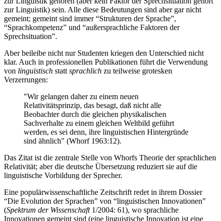
zur Linguistik gehören (aber kein Faktor der Sprechsituation gehört
zur Linguistik) sein. Alle diese Bedeutungen sind aber gar nicht
gemeint; gemeint sind immer “Strukturen der Sprache”,
“Sprachkompetenz” und “außersprachliche Faktoren der
Sprechsituation”.
Aber beileibe nicht nur Studenten kriegen den Unterschied nicht
klar. Auch in professionellen Publikationen führt die Verwendung
von
linguistisch
statt
sprachlich
zu teilweise grotesken
Verzerrungen:
"Wir gelangen daher zu einem neuen
Relativitätsprinzip, das besagt, daß nicht alle
Beobachter durch die gleichen physikalischen
Sachverhalte zu einem gleichen Weltbild geführt
werden, es sei denn, ihre linguistischen Hintergründe
sind ähnlich" (Whorf 1963:12).
Das Zitat ist die zentrale Stelle von Whorfs Theorie der sprachlichen
Relativität; aber die deutsche Übersetzung reduziert sie auf die
linguistische Vorbildung der Sprecher.
Eine populärwissenschaftliche Zeitschrift redet in ihrem Dossier
“Die Evolution der Sprachen” von “linguistischen Innovationen”
(
Spektrum der Wissenschaft
1/2004: 61), wo sprachliche
Innovationen gemeint sind (eine linguistische Innovation ist eine