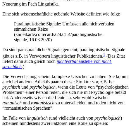
Neuerung im Fach Linguistik).
Eine sich wissenschaftliche gebende Website definiert wie folgt:
Paralinguistische Signale: Umfassen alle nichtverbalen
stimmlichen Reize
(karteikarte.com/card/2242414/paralinguistische-
signale, 16.03.2020)
Da sind parasprachliche Signale gemeint; paralinguistische Signale
1
gibt es z.B. in Vorwörtern linguistischer Publikationen.
(Das Zitat
liefert dann auch gleich noch
nichtverbal
anstelle von
nicht-
sprachlich
.)
Die Verwechslung scheint komplexe Ursachen zu haben. Sie kommt
auch bei anderen Adjektivpaaren dieser Struktur vor, z.B. bei
psychisch
und
psychologisch
, wenn die Leute von “psychologischen
Problemen” einer Person reden, die sich nie mit Psychologie befaßt
hat. Andererseits wissen die Leute i.a. sehr wohl zwischen
romanisch
und
romanistisch
zu unterscheiden und reden nicht von
“romanistischen Sprachen”.
Im Falle von
linguistisch
(und vielleicht auch von
psychologisch
)
scheinen mindestens zwei Faktoren eine Rolle zu spielen: