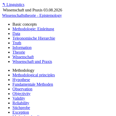
↰
Linguistics
Wissenschaft und Praxis
03.08.2026
Wissenschaftstheorie - Epistemology
Basic concepts
Methodologie: Einleitung
Data
Teleonomische Hierarchie
Truth
Information
Theorie
Wissenschaft
Wissenschaft und Praxis
Methodology
Methodological principles
Hypothese
Fundamentale Methoden
Observation
Objectivity
Validity
Reliability
Stichprobe
Exception