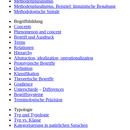
Methodenpluralismus
Methodenpluralismus. Beispiel: linguistische Begabung
Methodologische Spirale
Begriffsbildung
Concepts
Phenomenon and concept
Begriff und Ausdruck
Terms
Relationen
Hierarchy
Abstraction, idealization, operationalization
Prototypische Begriffe
Definition
Klassifikation
Theoretische Begriffe
Gradience
Unterschiede
–
Differences
Begriffssysteme
Terminologische Präzision
Typologie
Typ und Typologie
Typ vs. Klasse
Kategorisierung in natürlichen Sprachen