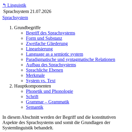
↰
Linguistik
Sprachsystem
21.07.2026
Sprachsystem
Grundbegriffe
Begriff des Sprachsystems
Form und Substanz
Zweifache Gliederung
Linearisierung
Language as a semiotic system
Paradigmatische und syntagmatische Relationen
Aufbau des Sprachsystems
Sprachliche Ebenen
Merkmale
System vs. Text
Hauptkomponenten
Phonetik und Phonologie
Schrift
Grammar – Grammatik
Semantik
In diesem Abschnitt werden der Begriff und die konstitutiven
Aspekte des Sprachsystems und somit die Grundlagen der
Systemlinguistik behandelt.