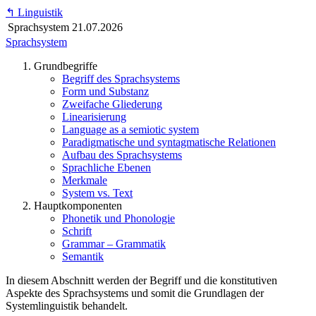
↰
Linguistik
Sprachsystem
21.07.2026
Sprachsystem
Grundbegriffe
Begriff des Sprachsystems
Form und Substanz
Zweifache Gliederung
Linearisierung
Language as a semiotic system
Paradigmatische und syntagmatische Relationen
Aufbau des Sprachsystems
Sprachliche Ebenen
Merkmale
System vs. Text
Hauptkomponenten
Phonetik und Phonologie
Schrift
Grammar – Grammatik
Semantik
In diesem Abschnitt werden der Begriff und die konstitutiven
Aspekte des Sprachsystems und somit die Grundlagen der
Systemlinguistik behandelt.