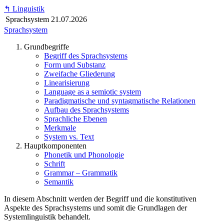
↰
Linguistik
Sprachsystem
21.07.2026
Sprachsystem
Grundbegriffe
Begriff des Sprachsystems
Form und Substanz
Zweifache Gliederung
Linearisierung
Language as a semiotic system
Paradigmatische und syntagmatische Relationen
Aufbau des Sprachsystems
Sprachliche Ebenen
Merkmale
System vs. Text
Hauptkomponenten
Phonetik und Phonologie
Schrift
Grammar – Grammatik
Semantik
In diesem Abschnitt werden der Begriff und die konstitutiven
Aspekte des Sprachsystems und somit die Grundlagen der
Systemlinguistik behandelt.