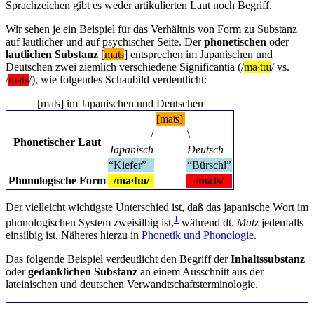
Sprachzeichen gibt es weder artikulierten Laut noch Begriff.
Wir sehen je ein Beispiel für das Verhältnis von Form zu Substanz
auf lautlicher und auf psychischer Seite. Der
phonetischen
oder
lautlichen Substanz
[
maʦ
] entsprechen im Japanischen und
Deutschen zwei ziemlich verschiedene Significantia (/
ma∙tɯ
/ vs.
/
mats
/), wie folgendes Schaubild verdeutlicht:
[maʦ] im Japanischen und Deutschen
[maʦ]
/
\
Phonetischer Laut
Japanisch
Deutsch
“Kiefer”
“Bürschl”
Phonologische Form
/ma∙tɯ/
/mats/
Der vielleicht wichtigste Unterschied ist, daß das japanische Wort im
1
phonologischen System zweisilbig ist,
während dt.
Matz
jedenfalls
einsilbig ist. Näheres hierzu in
Phonetik und Phonologie
.
Das folgende Beispiel verdeutlicht den Begriff der
Inhaltssubstanz
oder
gedanklichen Substanz
an einem Ausschnitt aus der
lateinischen und deutschen Verwandtschaftsterminologie.