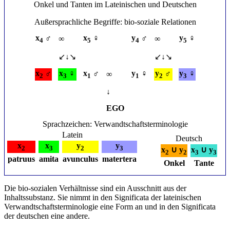
Onkel und Tanten im Lateinischen und Deutschen
Außersprachliche Begriffe: bio-soziale Relationen
x
♂
x
♀
y
♂
y
♀
∞
∞
4
5
4
5
↙↓↘
↙↓↘
x
♂
x
♀
x
♂
y
♀
y
♂
y
♀
∞
2
3
1
1
2
3
↓
EGO
Sprachzeichen: Verwandtschaftsterminologie
Latein
Deutsch
x
x
y
y
2
3
2
3
x
∪ y
x
∪ y
2
2
3
3
patruus
amita
avunculus
matertera
Onkel
Tante
Die bio-sozialen Verhältnisse sind ein Ausschnitt aus der
Inhaltssubstanz. Sie nimmt in den Significata der lateinischen
Verwandtschaftsterminologie eine Form an und in den Significata
der deutschen eine andere.