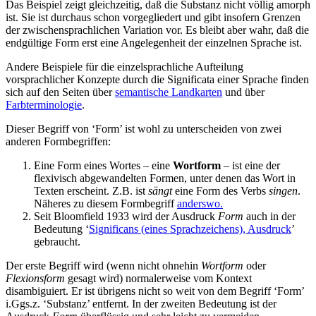
Das Beispiel zeigt gleichzeitig, daß die Substanz nicht völlig amorph
ist. Sie ist durchaus schon vorgegliedert und gibt insofern Grenzen
der zwischensprachlichen Variation vor. Es bleibt aber wahr, daß die
endgültige Form erst eine Angelegenheit der einzelnen Sprache ist.
Andere Beispiele für die einzelsprachliche Aufteilung
vorsprachlicher Konzepte durch die Significata einer Sprache finden
sich auf den Seiten über
semantische Landkarten
und über
Farbterminologie
.
Dieser Begriff von ‘Form’ ist wohl zu unterscheiden von zwei
anderen Formbegriffen:
Eine Form eines Wortes – eine
Wortform
– ist eine der
flexivisch abgewandelten Formen, unter denen das Wort in
Texten erscheint. Z.B. ist
sängt
eine Form des Verbs
singen
.
Näheres zu diesem Formbegriff
anderswo.
Seit Bloomfield 1933 wird der Ausdruck
Form
auch in der
Bedeutung ‘
Significans (eines Sprachzeichens), Ausdruck
’
gebraucht.
Der erste Begriff wird (wenn nicht ohnehin
Wortform
oder
Flexionsform
gesagt wird) normalerweise vom Kontext
disambiguiert. Er ist übrigens nicht so weit von dem Begriff ‘Form’
i.Ggs.z. ‘Substanz’ entfernt. In der zweiten Bedeutung ist der