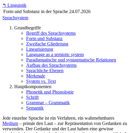
↰
Linguistik
Form und Substanz in der Sprache
24.07.2026
Sprachsystem
Grundbegriffe
Begriff des Sprachsystems
Form und Substanz
Zweifache Gliederung
Linearisierung
Language as a semiotic system
Paradigmatische und syntagmatische Relationen
Aufbau des Sprachsystems
Sprachliche Ebenen
Merkmale
System vs. Text
Hauptkomponenten
Phonetik und Phonologie
Schrift
Grammar – Grammatik
Semantik
Jede einzelne Sprache ist ein Verfahren, ein wahrnehmbares
Medium
– primär den Laut – zur Repräsentation von Gedanken zu
verwenden. Der Gedanke und der Laut haben eine gewisse