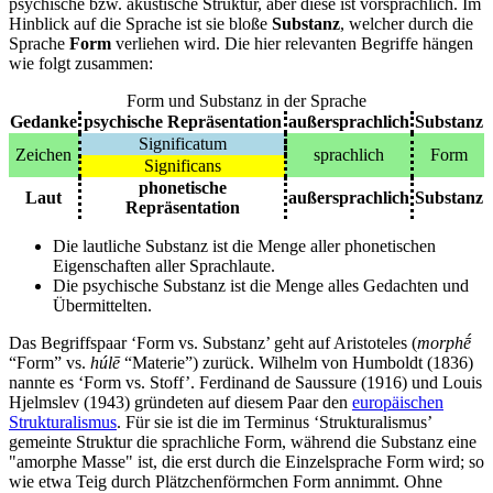
psychische bzw. akustische Struktur, aber diese ist vorsprachlich. Im
Hinblick auf die Sprache ist sie bloße
Substanz
, welcher durch die
Sprache
Form
verliehen wird. Die hier relevanten Begriffe hängen
wie folgt zusammen:
Form und Substanz in der Sprache
Gedanke
psychische Repräsentation
außersprachlich
Substanz
Significatum
Zeichen
sprachlich
Form
Significans
phonetische
Laut
außersprachlich
Substanz
Repräsentation
Die lautliche Substanz ist die Menge aller phonetischen
Eigenschaften aller Sprachlaute.
Die psychische Substanz ist die Menge alles Gedachten und
Übermittelten.
Das Begriffspaar ‘Form vs. Substanz’ geht auf Aristoteles (
morphḗ
“Form” vs.
húlē
“Materie”) zurück. Wilhelm von Humboldt (1836)
nannte es ‘Form vs. Stoff’. Ferdinand de Saussure (1916) und Louis
Hjelmslev (1943) gründeten auf diesem Paar den
europäischen
Strukturalismus
. Für sie ist die im Terminus ‘Strukturalismus’
gemeinte Struktur die sprachliche Form, während die Substanz eine
"
amorphe
Masse" ist, die erst durch die Einzelsprache Form wird; so
wie etwa Teig durch Plätzchenförmchen Form annimmt. Ohne