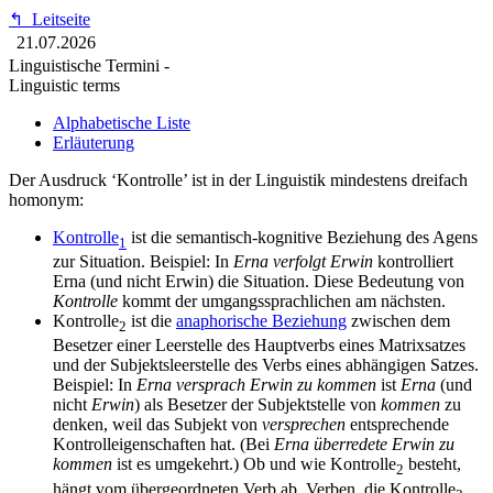
↰
Leitseite
21.07.2026
Linguistische Termini -
Linguistic terms
Alphabetische Liste
Erläuterung
Der Ausdruck ‘Kontrolle’ ist in der Linguistik mindestens dreifach
homonym:
Kontrolle
ist die semantisch-kognitive Beziehung des Agens
1
zur Situation. Beispiel: In
Erna verfolgt Erwin
kontrolliert
Erna (und nicht Erwin) die Situation. Diese Bedeutung von
Kontrolle
kommt der umgangssprachlichen am nächsten.
Kontrolle
ist die
anaphorische Beziehung
zwischen dem
2
Besetzer einer Leerstelle des Hauptverbs eines Matrixsatzes
und der Subjektsleerstelle des Verbs eines abhängigen Satzes.
Beispiel: In
Erna versprach Erwin zu kommen
ist
Erna
(und
nicht
Erwin
) als Besetzer der Subjektstelle von
kommen
zu
denken, weil das Subjekt von
versprechen
entsprechende
Kontrolleigenschaften hat. (Bei
Erna überredete Erwin zu
kommen
ist es umgekehrt.) Ob und wie Kontrolle
besteht,
2
hängt vom übergeordneten Verb ab. Verben, die Kontrolle