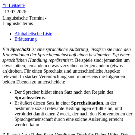
↰
Leitseite
13.07.2026
Linguistische Termini -
Linguistic terms
Alphabetische Liste
Erläuterung
Ein
Sprechakt
ist eine sprachliche Äußerung, insofern sie nach den
Konventionen der Sprachgemeinschaft einen bestimmten Typ einer
sprachlichen Handlung repräsentiert.
Beispiele sind: jemanden um
etwas bitten, jemandem etwas verzeihen oder jemandem (etwas
an)drohen. Für einen Sprechakt sind unterschiedliche Aspekte
relevant. In starker Vereinfachung sind mindestens die folgenden
beiden Ebenen zu unterscheiden:
Der Sprecher bildet einen Satz nach den Regeln des
Sprachsystems
.
Er äußert diesen Satz in einer
Sprechsituation
, in der
bestimmte sozial relevante Bedingungen erfüllt sind, und
verbindet damit einen Zweck, der nach den Konventionen der
Sprachgemeinschaft durch eine solche Äußerung erreicht
werden kann.
Z.B. sagt A zu B den Satz:
Herzlichen Dank für Deine Mühe.
Das