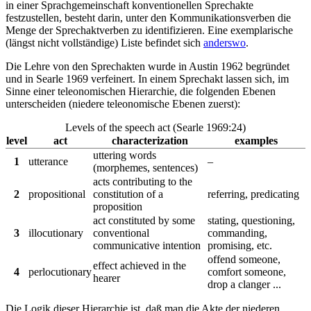
in einer Sprachgemeinschaft konventionellen Sprechakte
festzustellen, besteht darin, unter den Kommunikationsverben die
Menge der Sprechaktverben zu identifizieren. Eine exemplarische
(längst nicht vollständige) Liste befindet sich
anderswo
.
Die Lehre von den Sprechakten wurde in Austin 1962 begründet
und in Searle 1969 verfeinert. In einem Sprechakt lassen sich, im
Sinne einer teleonomischen Hierarchie, die folgenden Ebenen
unterscheiden (niedere teleonomische Ebenen zuerst):
Levels of the speech act (Searle 1969:24)
level
act
characterization
examples
uttering words
1
utterance
–
(morphemes, sentences)
acts contributing to the
2
propositional
constitution of a
referring, predicating
proposition
act constituted by some
stating, questioning,
3
illocutionary
conventional
commanding,
communicative intention
promising, etc.
offend someone,
effect achieved in the
4
perlocutionary
comfort someone,
hearer
drop a clanger ...
Die Logik dieser Hierarchie ist, daß man die Akte der niederen