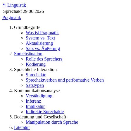
↰
Linguistik
Sprechakt
29.06.2026
Pragmatik
Grundbegriffe
Was ist Pragmatik
System vs. Text
Aktualisierung
Satz vs. Äußerung
Sprechsituation
Rolle des Sprechers
Kodierung
Sprachliche Interaktion
Sprechakte
Sprechaktverben und performative Verben
Satztypen
Kommunikationsanalyse
Verständigung
Inferenz
Implikatur
Indirekte Sprechakte
Bedeutung und Gesellschaft
Manipulation durch Sprache
Literatur