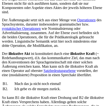
Ebenen nicht für sich ausführen kann, sondern daß sie nur
Komponenten oder Aspekte eines Aktes der jeweils höheren Ebene
sind.
Der Äußerungsakt setzt sich aus einer Menge von
Operationen
des
Sprachsystems, darunter insbesondere grammatischer bzw.
syntaktischer Operationen
wie Nominalisierung oder
Adverbialisierung, zusammen. Auf der Ebene zwei befinden sich
die beiden Operationen, die für die Prädikatenlogik gebraucht
werden. Linguistische Semantik setzt hier noch mindestens eine
dritte Operation, die Modifikation, an.
Der
illokutive Akt
ist konstitutiert durch eine
illokutive Kraft
(~
Redehandlungswert), d.h. das kommunikative Ziel, das man nach
den Konventionen der Sprachgemeinschaft mit einer solchen
Äußerung erreichen kann. Man kann sich die illokutive Kraft als
einen Operator auf oberster
Satzbedeutungsebene
vorstellen, der
eine (modalisierte) Proposition in einen Sprechakt überführt.
B1.
Mach das ja nicht noch einmal!
B2.
Ich gebe es dir morgen zurück.
So kann B1 die illokutive Kraft einer Drohung und B2 die illokutive
Kraft eines Versprechens haben. Allerdings gelten solche