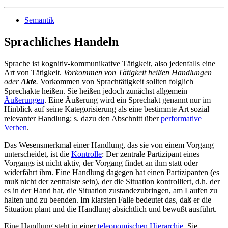
Semantik
Sprachliches Handeln
Sprache ist kognitiv-kommunikative Tätigkeit, also jedenfalls eine
Art von Tätigkeit.
Vorkommen von Tätigkeit heißen Handlungen
oder
Akte
.
Vorkommen von Sprachtätigkeit sollten folglich
Sprechakte heißen. Sie heißen jedoch zunächst allgemein
Äußerungen
. Eine Äußerung wird ein Sprechakt genannt nur im
Hinblick auf seine Kategorisierung als eine bestimmte Art sozial
relevanter Handlung; s. dazu den Abschnitt über
performative
Verben
.
Das Wesensmerkmal einer Handlung, das sie von einem Vorgang
unterscheidet, ist die
Kontrolle
: Der zentrale Partizipant eines
Vorgangs ist nicht aktiv, der Vorgang findet an ihm statt oder
widerfährt ihm. Eine Handlung dagegen hat einen Partizipanten (es
muß nicht der zentralste sein), der die Situation kontrolliert, d.h. der
es in der Hand hat, die Situation zustandezubringen, am Laufen zu
halten und zu beenden. Im klarsten Falle bedeutet das, daß er die
Situation plant und die Handlung absichtlich und bewußt ausführt.
Eine Handlung steht in einer
teleonomischen Hierarchie
. Sie