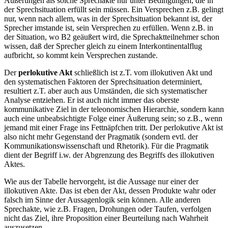
Äußerungen als solche Sprechakte nur unter Bedingungen, die in
der Sprechsituation erfüllt sein müssen. Ein Versprechen z.B. gelingt
nur, wenn nach allem, was in der Sprechsituation bekannt ist, der
Sprecher imstande ist, sein Versprechen zu erfüllen. Wenn z.B. in
der Situation, wo B2 geäußert wird, die Sprechaktteilnehmer schon
wissen, daß der Sprecher gleich zu einem Interkontinentalflug
aufbricht, so kommt kein Versprechen zustande.
Der
perlokutive Akt
schließlich ist z.T. vom illokutiven Akt und
den systematischen Faktoren der Sprechsituation determiniert,
resultiert z.T. aber auch aus Umständen, die sich systematischer
Analyse entziehen. Er ist auch nicht immer das oberste
kommunikative Ziel in der teleonomischen Hierarchie, sondern kann
auch eine unbeabsichtigte Folge einer Äußerung sein; so z.B., wenn
jemand mit einer Frage ins Fettnäpfchen tritt. Der perlokutive Akt ist
also nicht mehr Gegenstand der Pragmatik (sondern evtl. der
Kommunikationswissenschaft und Rhetorik). Für die Pragmatik
dient der Begriff i.w. der Abgrenzung des Begriffs des illokutiven
Aktes.
Wie aus der Tabelle hervorgeht, ist die Aussage nur einer der
illokutiven Akte. Das ist eben der Akt, dessen Produkte wahr oder
falsch im Sinne der Aussagenlogik sein können. Alle anderen
Sprechakte, wie z.B. Fragen, Drohungen oder Taufen, verfolgen
nicht das Ziel, ihre Proposition einer Beurteilung nach Wahrheit
auszusetzen.