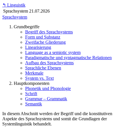
↰
Linguistik
Sprachsystem
21.07.2026
Sprachsystem
Grundbegriffe
Begriff des Sprachsystems
Form und Substanz
Zweifache Gliederung
Linearisierung
Language as a semiotic system
Paradigmatische und syntagmatische Relationen
Aufbau des Sprachsystems
Sprachliche Ebenen
Merkmale
System vs. Text
Hauptkomponenten
Phonetik und Phonologie
Schrift
Grammar – Grammatik
Semantik
In diesem Abschnitt werden der Begriff und die konstitutiven
Aspekte des Sprachsystems und somit die Grundlagen der
Systemlinguistik behandelt.