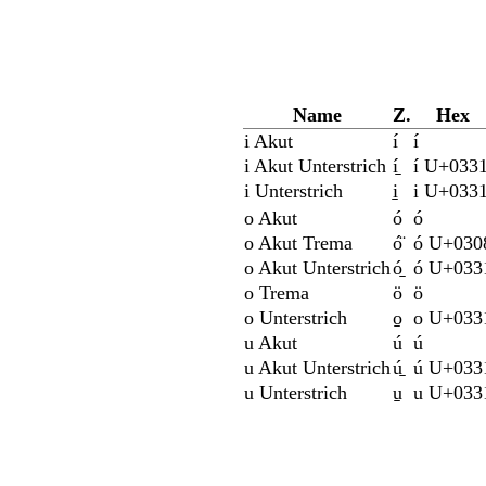
Name
Z.
Hex
i Akut
í
í
i Akut Unterstrich
í̱
í U+033
i Unterstrich
i̱
i U+033
o Akut
ó
ó
o Akut Trema
ó̈
ó U+030
o Akut Unterstrich
ó̱
ó U+033
o Trema
ö
ö
o Unterstrich
o̱
o U+033
u Akut
ú
ú
u Akut Unterstrich
ú̱
ú U+033
u Unterstrich
u̱
u U+033