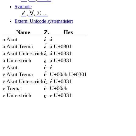
Symbole
✓, ∀, © ...
Extern: Unicode systematisiert
Name
Z.
Hex
a Akut
á
á
a Akut Trema
ä́
ä U+0301
a Akut Unterstrich
á̱
á U+0331
a Unterstrich
a̱
a U+0331
e Akut
é
é
e Akut Trema
ë́
U+00eb U+0301
e Akut Unterstrich
é̱
é U+0331
e Trema
ë
U+00eb
e Unterstrich
e̱
e U+0331