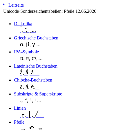
↰
Leitseite
Unicode-Sonderzeichentabellen: Pfeile
12.06.2026
Diakritika
́, ̌, ̥ ...
Griechische Buchstaben
α, β, γ ...
IPA-Symbole
ɒ, ɐ, ʤ ...
Lateinische Buchstaben
ā́, ā̀, ǎ ...
Chibcha-Buchstaben
a̱, á̱, ë̱ ...
Subskripte & Superskripte
₁, ª, ʰ, ʲ ...
Linien
┌, │, ╱ ...
Pfeile
→, ↶, ⇔ ...