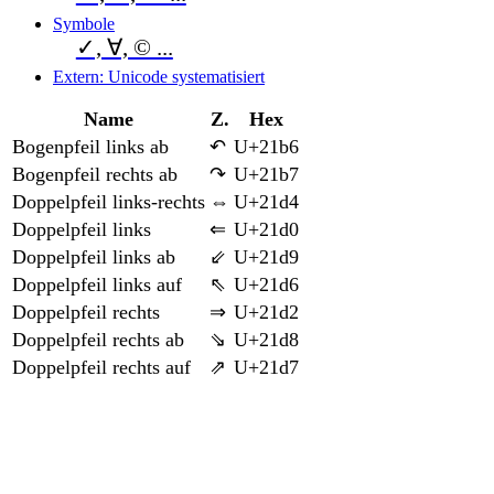
Symbole
✓, ∀, © ...
Extern: Unicode systematisiert
Name
Z.
Hex
Bogenpfeil links ab
↶
U+21b6
Bogenpfeil rechts ab
↷
U+21b7
Doppelpfeil links-rechts
⇔
U+21d4
Doppelpfeil links
⇐
U+21d0
Doppelpfeil links ab
⇙
U+21d9
Doppelpfeil links auf
⇖
U+21d6
Doppelpfeil rechts
⇒
U+21d2
Doppelpfeil rechts ab
⇘
U+21d8
Doppelpfeil rechts auf
⇗
U+21d7