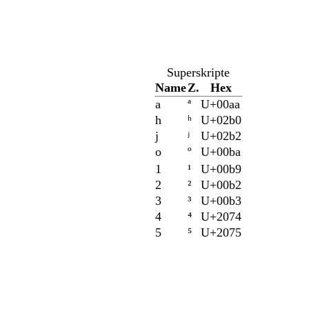
Superskripte
Name
Z.
Hex
a
ª
U+00aa
h
ʰ
U+02b0
j
ʲ
U+02b2
o
º
U+00ba
1
¹
U+00b9
2
²
U+00b2
3
³
U+00b3
4
⁴
U+2074
5
⁵
U+2075