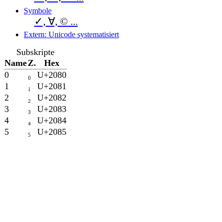
Symbole
✓, ∀, © ...
Extern: Unicode systematisiert
Subskripte
Name
Z.
Hex
0
₀
U+2080
1
₁
U+2081
2
₂
U+2082
3
₃
U+2083
4
₄
U+2084
5
₅
U+2085