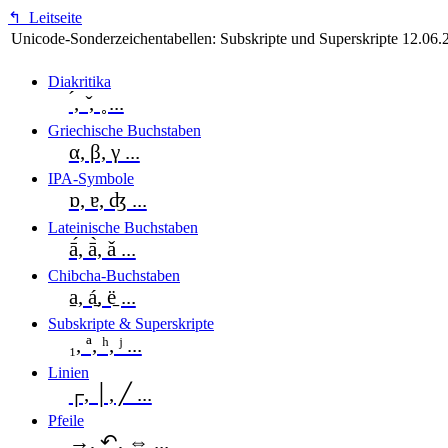
↰
Leitseite
Unicode-Sonderzeichentabellen: Subskripte und Superskripte
12.06.
Diakritika
́, ̌, ̥ ...
Griechische Buchstaben
α, β, γ ...
IPA-Symbole
ɒ, ɐ, ʤ ...
Lateinische Buchstaben
ā́, ā̀, ǎ ...
Chibcha-Buchstaben
a̱, á̱, ë̱ ...
Subskripte & Superskripte
₁, ª, ʰ, ʲ ...
Linien
┌, │, ╱ ...
Pfeile
→, ↶, ⇔ ...