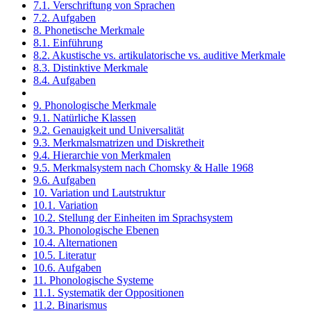
7.1. Verschriftung von Sprachen
7.2. Aufgaben
8. Phonetische Merkmale
8.1. Einführung
8.2. Akustische vs. artikulatorische vs. auditive Merkmale
8.3. Distinktive Merkmale
8.4. Aufgaben
9. Phonologische Merkmale
9.1. Natürliche Klassen
9.2. Genauigkeit und Universalität
9.3. Merkmalsmatrizen und Diskretheit
9.4. Hierarchie von Merkmalen
9.5. Merkmalsystem nach Chomsky & Halle 1968
9.6. Aufgaben
10. Variation und Lautstruktur
10.1. Variation
10.2. Stellung der Einheiten im Sprachsystem
10.3. Phonologische Ebenen
10.4. Alternationen
10.5. Literatur
10.6. Aufgaben
11. Phonologische Systeme
11.1. Systematik der Oppositionen
11.2. Binarismus