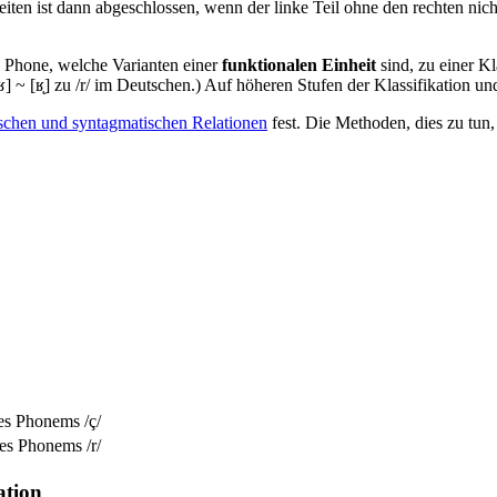
heiten ist dann abgeschlossen, wenn der linke Teil ohne den rechten n
he Phone, welche Varianten einer
funktionalen Einheit
sind, zu einer Kl
[ʁ̨] zu /r/ im Deutschen.) Auf höheren Stufen der Klassifikation und 
schen und syntagmatischen Relationen
fest. Die Methoden, dies zu tun
es Phonems /ç/
es Phonems /r/
ation