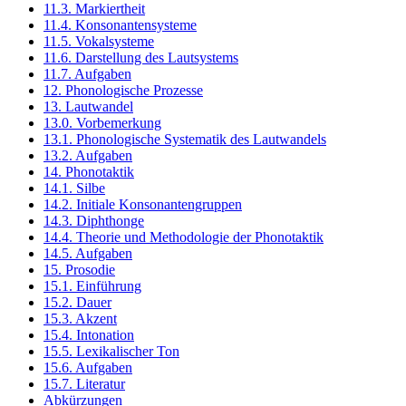
11.3. Markiertheit
11.4. Konsonantensysteme
11.5. Vokalsysteme
11.6. Darstellung des Lautsystems
11.7. Aufgaben
12. Phonologische Prozesse
13. Lautwandel
13.0. Vorbemerkung
13.1. Phonologische Systematik des Lautwandels
13.2. Aufgaben
14. Phonotaktik
14.1. Silbe
14.2. Initiale Konsonantengruppen
14.3. Diphthonge
14.4. Theorie und Methodologie der Phonotaktik
14.5. Aufgaben
15. Prosodie
15.1. Einführung
15.2. Dauer
15.3. Akzent
15.4. Intonation
15.5. Lexikalischer Ton
15.6. Aufgaben
15.7. Literatur
Abkürzungen