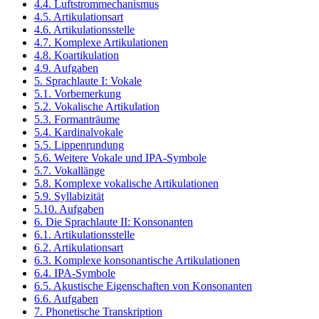
4.4. Luftstrommechanismus
4.5. Artikulationsart
4.6. Artikulationsstelle
4.7. Komplexe Artikulationen
4.8. Koartikulation
4.9. Aufgaben
5. Sprachlaute I: Vokale
5.1. Vorbemerkung
5.2. Vokalische Artikulation
5.3. Formanträume
5.4. Kardinalvokale
5.5. Lippenrundung
5.6. Weitere Vokale und IPA-Symbole
5.7. Vokallänge
5.8. Komplexe vokalische Artikulationen
5.9. Syllabizität
5.10. Aufgaben
6. Die Sprachlaute II: Konsonanten
6.1. Artikulationsstelle
6.2. Artikulationsart
6.3. Komplexe konsonantische Artikulationen
6.4. IPA-Symbole
6.5. Akustische Eigenschaften von Konsonanten
6.6. Aufgaben
7. Phonetische Transkription