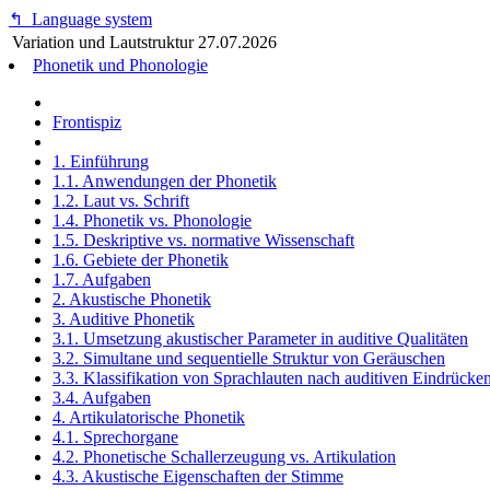
↰
Language system
Variation und Lautstruktur
27.07.2026
Phonetik und Phonologie
Frontispiz
1. Einführung
1.1. Anwendungen der Phonetik
1.2. Laut vs. Schrift
1.4. Phonetik vs. Phonologie
1.5. Deskriptive vs. normative Wissenschaft
1.6. Gebiete der Phonetik
1.7. Aufgaben
2. Akustische Phonetik
3. Auditive Phonetik
3.1. Umsetzung akustischer Parameter in auditive Qualitäten
3.2. Simultane und sequentielle Struktur von Geräuschen
3.3. Klassifikation von Sprachlauten nach auditiven Eindrücke
3.4. Aufgaben
4. Artikulatorische Phonetik
4.1. Sprechorgane
4.2. Phonetische Schallerzeugung vs. Artikulation
4.3. Akustische Eigenschaften der Stimme