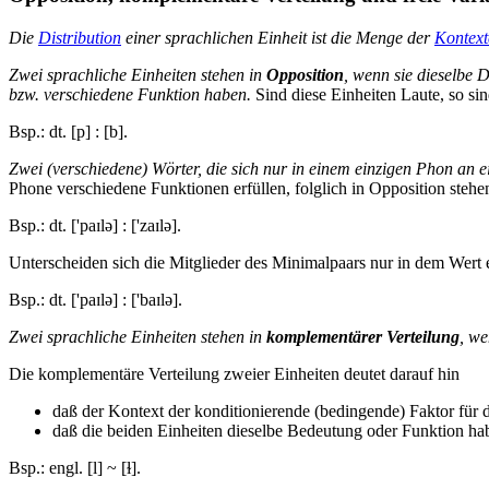
Die
Distribution
einer sprachlichen Einheit ist die Menge der
Kontext
Zwei sprachliche Einheiten stehen in
Opposition
, wenn sie dieselbe 
bzw. verschiedene Funktion haben.
Sind diese Einheiten Laute, so sin
Bsp.: dt. [p] : [b].
Zwei (verschiedene) Wörter, die sich nur in einem einzigen Phon an e
Phone verschiedene Funktionen erfüllen, folglich in Opposition stehe
Bsp.: dt. ['paɪlə] : ['zaɪlə].
Unterscheiden sich die Mitglieder des Minimalpaars nur in dem Wert
Bsp.: dt. ['paɪlə] : ['baɪlə].
Zwei sprachliche Einheiten stehen in
komplementärer Verteilung
, we
Die komplementäre Verteilung zweier Einheiten deutet darauf hin
daß der Kontext der konditionierende (bedingende) Faktor für d
daß die beiden Einheiten dieselbe Bedeutung oder Funktion ha
Bsp.: engl. [l] ~ [ɫ].