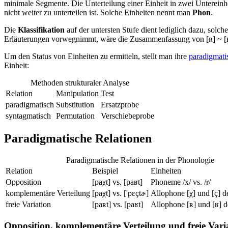
minimale Segmente. Die Unterteilung einer Einheit in zwei Unterein
nicht weiter zu unterteilen ist. Solche Einheiten nennt man
Phon
.
Die
Klassifikation
auf der untersten Stufe dient lediglich dazu, solc
Erläuterungen vorwegnimmt, wäre die Zusammenfassung von [ʀ] ~ [ʁ] ~ 
Um den Status von Einheiten zu ermitteln, stellt man ihre
paradigmati
Einheit:
Methoden strukturaler Analyse
Relation
Manipulation
Test
paradigmatisch
Substitution
Ersatzprobe
syntagmatisch
Permutation
Verschiebeprobe
Paradigmatische Relationen
Paradigmatische Relationen in der Phonologie
Relation
Beispiel
Einheiten
Opposition
[paχt] vs. [paʁt]
Phoneme /x/ vs. /r/
komplementäre Verteilung
[paχt] vs. ['pɛçtɚ]
Allophone [χ] und [ç] d
freie Variation
[paʀt] vs. [paʁt]
Allophone [ʀ] und [ʁ] d
Opposition, komplementäre Verteilung und freie Vari