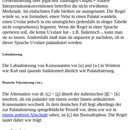
Generalisierung über jeglichen zulässigen Output.
Andere
Interpretationskonventionen betreffen die nicht erwähnten
Merkmale. Im einfachsten Falle bleiben sie unangetastet. Die Regel
würde so, wie formuliert, einen Velar in einen Palatal wandeln,
einen Uvular jedoch in ein unmögliches (jedenfalls in obiger Tabelle
nicht vorgesehenes) Segment. Wenn die Regel in einer Sprache
operieren soll, die keine Uvulare hat - z.B. Italienisch -, kann man
sie so lassen. Andernfalls muß man sie anpassen je nachdem, ob in
dieser Sprache Uvulare palatalisiert werden.
Labialisierung
Die Labialisierung von Konsonanten vor [u] und [w] in Wörtern
wie
Kuh
und
quando
funktioniert ähnlich wie Palatalisierung.
Deutsche Velarisierung von
ç
Die Alternation von dt. [ç] ~ [χ] ähnelt der italienischen [ʧ] ~ [k]
insofern, als ein palataler mit einem weiter hinten artikulierten
Konsonanten wechselt. In dem deutschen Fall liegt allerdings der
zur Palatalisierung spiegelbildiche Prozeß vor, denn wie wir in
einem anderen Abschnitt
sahen, ist [ç] das Basisallophon. Die Regel
lautet daher wie folgt: