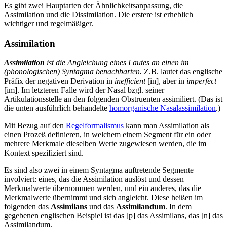
Es gibt zwei Hauptarten der Ähnlichkeitsanpassung, die
Assimilation und die Dissimilation. Die erstere ist erheblich
wichtiger und regelmäßiger.
Assimilation
Assimilation
ist die Angleichung eines Lautes an einen im
(phonologischen) Syntagma benachbarten.
Z.B. lautet das englische
Präfix der negativen Derivation in
inefficient
[in], aber in
imperfect
[im]. Im letzteren Falle wird der Nasal bzgl. seiner
Artikulationsstelle an den folgenden Obstruenten assimiliert. (Das ist
die unten ausführlich behandelte
homorganische Nasalassimilation
.)
Mit Bezug auf den
Regelformalismus
kann man Assimilation als
einen Prozeß definieren, in welchem einem Segment für ein oder
mehrere Merkmale dieselben Werte zugewiesen werden, die im
Kontext spezifiziert sind.
Es sind also zwei in einem Syntagma auftretende Segmente
involviert: eines, das die Assimilation auslöst und dessen
Merkmalwerte übernommen werden, und ein anderes, das die
Merkmalwerte übernimmt und sich angleicht. Diese heißen im
folgenden das
Assimilans
und das
Assimilandum
. In dem
gegebenen englischen Beispiel ist das [p] das Assimilans, das [n] das
Assimilandum.