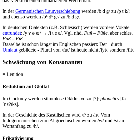
das Merkmal einen unmarkierten Wert erhält.
In der
Germanischen Lautverschiebung
werden /b d g/ zu /p t k/;
und ebenso werden /bʰ dʰ gʰ/ zu /b d g/.
In deutschen Dialekten (z.B. Schlesisch) werden vordere Vokale
entrundet
: /y ʏ ø œ/ → /i ɩ e ɛ/. Vgl. nhd.
Fuß – Füße
, aber schles.
Fuß – Fiß
.
Dasselbe ist schon längst im Englischen passiert: Der - durch
Umlaut
gebildete - Plural von /fut/ ist heute nicht /fyt/, sondern /fit/.
Schwächung von Konsonanten
= Lenition
Reduktion auf Glottal
Im Cockney werden stimmlose Okklusive zu [ʔ]:
phonetics
[fə
ˈnɛʔɩks].
In der Geschichte des Kastilischen wird /f/ zu /h/. Vom
Indogermanischen zum Altgriechischen werden /w/ und /s/ am
Wortanfang zu /h/.
Frikativierung