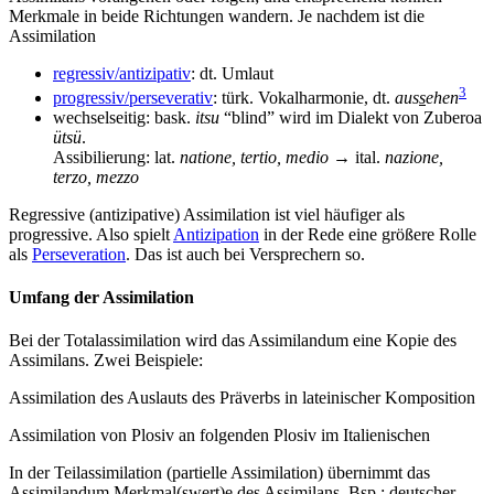
Merkmale in beide Richtungen wandern. Je nachdem ist die
Assimilation
regressiv/antizipativ
: dt. Umlaut
3
progressiv/perseverativ
: türk. Vokalharmonie, dt.
aus
s
ehen
wechselseitig: bask.
itsu
“blind” wird im Dialekt von Zuberoa
ütsü
.
Assibilierung: lat.
natione, tertio, medio
→ ital.
nazione,
terzo, mezzo
Regressive (antizipative) Assimilation ist viel häufiger als
progressive. Also spielt
Antizipation
in der Rede eine größere Rolle
als
Perseveration
. Das ist auch bei Versprechern so.
Umfang
der Assimilation
Bei der Totalassimilation wird das Assimilandum eine Kopie des
Assimilans. Zwei Beispiele:
Assimilation des Auslauts des Präverbs in lateinischer Komposition
Assimilation von Plosiv an folgenden Plosiv im Italienischen
In der Teilassimilation (partielle Assimilation) übernimmt das
Assimilandum Merkmal(swert)e des Assimilans. Bsp.: deutscher