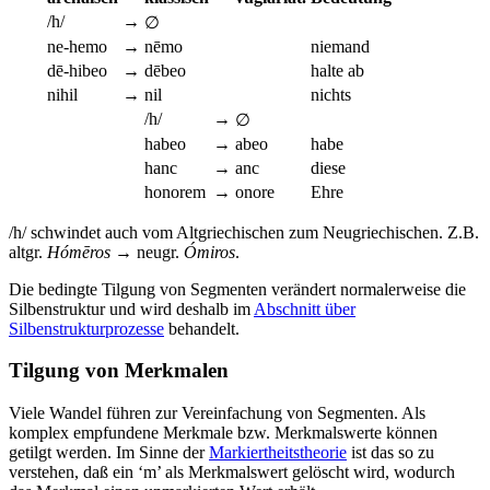
/h/
→
∅
ne-hemo
→
nēmo
niemand
dē-hibeo
→
dēbeo
halte ab
nihil
→
nil
nichts
/h/
→
∅
habeo
→
abeo
habe
hanc
→
anc
diese
honorem
→
onore
Ehre
/h/ schwindet auch vom Altgriechischen zum Neugriechischen. Z.B.
altgr.
Hómēros
→ neugr.
Ómiros
.
Die bedingte Tilgung von Segmenten verändert normalerweise die
Silbenstruktur und wird deshalb im
Abschnitt über
Silbenstrukturprozesse
behandelt.
Tilgung von Merkmalen
Viele Wandel führen zur Vereinfachung von Segmenten. Als
komplex empfundene Merkmale bzw. Merkmalswerte können
getilgt werden. Im Sinne der
Markiertheitstheorie
ist das so zu
verstehen, daß ein ‘m’ als Merkmalswert gelöscht wird, wodurch