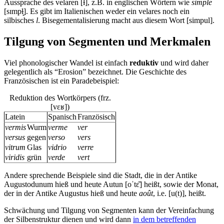
Aussprache des velaren [ɫ], z.B. in englischen Wörtern wie
simple
[sɪmpɫ͙]. Es gibt im Italienischen weder ein velares noch ein
silbisches
l
. Bisegementalisierung macht aus diesem Wort [simpul].
Tilgung von Segmenten und Merkmalen
Viel phonologischer Wandel ist einfach
reduktiv
und wird daher
gelegentlich als “Erosion” bezeichnet. Die Geschichte des
Französischen ist ein Paradebeispiel:
Reduktion des Wortkörpers (frz.
[vɛʁ])
Latein
Spanisch
Französisch
vermis
Wurm
verme
ver
versus
gegen
verso
vers
vitrum
Glas
vidrio
verre
viridis
grün
verde
vert
Andere sprechende Beispiele sind die Stadt, die in der Antike
Augustodunum hieß und heute Autun [oˈtɛ͂] heißt, sowie der Monat,
der in der Antike Augustus hieß und heute
août
, i.e. [u(t)], heißt.
Schwächung und Tilgung von Segmenten kann der Vereinfachung
der Silbenstruktur dienen und wird dann
in dem betreffenden