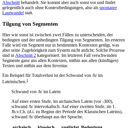
Abschnitt
behandelt. Sie kommt aber auch sonst vor und findet
gelegentlich auch ohne Kontextbedingungen, also als
spontaner
Lautwandel
statt.
Tilgung von Segmenten
Hier wie sonst ist zwischen zwei Fällen zu unterscheiden, der
bedingten und der unbedingten Tilgung von Segmenten. Im ersteren
Falle wird ein Segment nur in bestimmten Kontexten getilgt, was
aber seine Zugehörigkeit zum System nicht anficht. Solche Prozesse
sind in
Abschnitt 2
kategorisiert. Im letzteren Fall verschwinden
Segmente ganz aus allen Kontexten, mithin aus allen (künftigen)
Texten und mithin aus dem Inventar.
Ein Beispiel für Totalverlust ist der Schwund von /h/ im
1
Lateinischen.
Schwund von /h/ im Latein
Auf einer ersten Stufe, im archaischen Latein (vor -300),
schwand /h/ intervokalisch. Auf einer zweiten Stufe, im 1.
Jh.v.Ch. (d.i. zu Beginn der Periode des Klassischen Lateins),
schwand /h/ überhaupt aus der Sprache.
archaisch
klassisch
vuglärlat.
Bedeutung