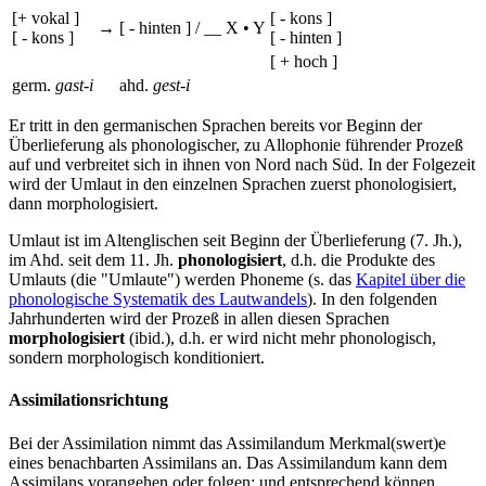
[+ vokal ]
[ - kons ]
→
[ - hinten ]
/
__
X • Y
[ - kons ]
[ - hinten ]
[ + hoch ]
germ.
gast-i
ahd.
gest-i
Er tritt in den germanischen Sprachen bereits vor Beginn der
Überlieferung als phonologischer, zu Allophonie führender Prozeß
auf und verbreitet sich in ihnen von Nord nach Süd. In der Folgezeit
wird der Umlaut in den einzelnen Sprachen zuerst phonologisiert,
dann morphologisiert.
Umlaut ist im Altenglischen seit Beginn der Überlieferung (7. Jh.),
im Ahd. seit dem 11. Jh.
phonologisiert
, d.h. die Produkte des
Umlauts (die "Umlaute") werden Phoneme (s. das
Kapitel über die
phonologische Systematik des Lautwandels
). In den folgenden
Jahrhunderten wird der Prozeß in allen diesen Sprachen
morphologisiert
(ibid.), d.h. er wird nicht mehr phonologisch,
sondern morphologisch konditioniert.
Assimilationsrichtung
Bei der Assimilation nimmt das Assimilandum Merkmal(swert)e
eines benachbarten Assimilans an. Das Assimilandum kann dem
Assimilans vorangehen oder folgen; und entsprechend können