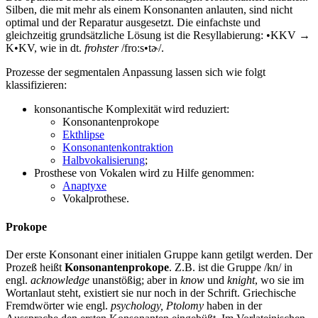
Silben, die mit mehr als einem Konsonanten anlauten, sind nicht
optimal und der Reparatur ausgesetzt. Die einfachste und
gleichzeitig grundsätzliche Lösung ist die Resyllabierung: •KKV →
K•KV, wie in dt.
frohster
/fro:s•tɚ/.
Prozesse der segmentalen Anpassung lassen sich wie folgt
klassifizieren:
konsonantische Komplexität wird reduziert:
Konsonantenprokope
Ekthlipse
Konsonantenkontraktion
Halbvokalisierung
;
Prosthese von Vokalen wird zu Hilfe genommen:
Anaptyxe
Vokalprothese.
Prokope
Der erste Konsonant einer initialen Gruppe kann getilgt werden. Der
Prozeß heißt
Konsonantenprokope
. Z.B. ist die Gruppe /kn/ in
engl.
acknowledge
unanstößig; aber in
know
und
knight
, wo sie im
Wortanlaut steht, existiert sie nur noch in der Schrift. Griechische
Fremdwörter wie engl.
psychology, Ptolomy
haben in der