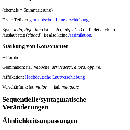
(ehemals = Spirantisierung)
Erster Teil der
germanischen Lautverschiebung
.
Span.
todo, digo, lobo
ist [ ˈtɔðɔ, ˈðiɣɔ, ˈlɔβɔ ]; findet auch im
Auslaut statt (
ciudad
), ist also keine
Assimilation
.
Stärkung von Konsonanten
= Fortition
Gemination: ital.
vabbene
,
arrivederci
,
allora
,
oppure
.
Affrikation:
Hochdeutsche Lautverschiebung
Verschärfung: lat.
maior
→ ital.
maggiore
Sequentielle/syntagmatische
Veränderungen
Ähnlichkeitsanpassungen