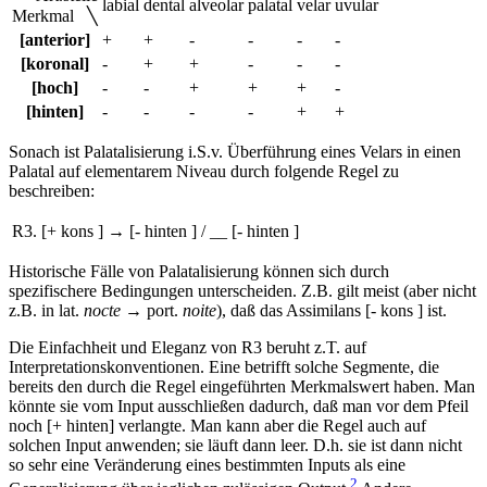
labial
dental
alveolar
palatal
velar
uvular
Merkmal ╲
[anterior]
+
+
-
-
-
-
[koronal]
-
+
+
-
-
-
[hoch]
-
-
+
+
+
-
[hinten]
-
-
-
-
+
+
Sonach ist Palatalisierung i.S.v. Überführung eines Velars in einen
Palatal auf elementarem Niveau durch folgende Regel zu
beschreiben:
R3.
[+ kons ]
→
[- hinten ]
/
__
[- hinten ]
Historische Fälle von Palatalisierung können sich durch
spezifischere Bedingungen unterscheiden. Z.B. gilt meist (aber nicht
z.B. in lat.
nocte
→ port.
noite
), daß das Assimilans [- kons ] ist.
Die Einfachheit und Eleganz von R3 beruht z.T. auf
Interpretationskonventionen. Eine betrifft solche Segmente, die
bereits den durch die Regel eingeführten Merkmalswert haben. Man
könnte sie vom Input ausschließen dadurch, daß man vor dem Pfeil
noch [+ hinten] verlangte. Man kann aber die Regel auch auf
solchen Input anwenden; sie läuft dann leer. D.h. sie ist dann nicht
so sehr eine Veränderung eines bestimmten Inputs als eine
2