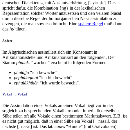
deutschen Dialekten –, mit Auslautverhärtung, ['aχtʊŋk ]. Dies
spricht dafür, die Kombination {ng} in der lexikalischen
Repräsentation solcher Wörter anzusetzen und den velaren Nasal
durch dieselbe Regel der homorganischen Nasalassimilation zu
erzeugen, die man sowieso braucht. Eine
spätere Regel
muß dann
das /g/ tilgen.
Andere
Im Altgriechischen assimiliert sich ein Konsonant in
Artikulationsstelle und Artikulationsart an den folgenden. Der
Stamm
phulak-
“wachen” erscheint in folgenden Formen:
phulá
t
tō
“ich bewache”
pephúla
g
mai
“ich bin bewacht”
ephulá
kh
thēn
“ich wurde bewacht”.
Vokal → Vokal
Die Assimilation eines Vokals an einen Vokal liegt vor in der
sogleich zu besprechenden Vokalharmonie. Innerhalb derselben
Silbe teilen oft alle Vokale einen bestimmten Merkmalswert. Z.B. ist
es nicht gut möglich, daß in einer Silbe ein Vokal [+ nasal], der
nächste [- nasal] ist. Das lat.
canes
“Hunde” (mit Oralvokalen)