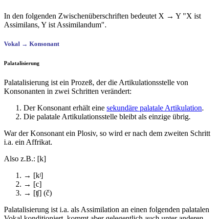
In den folgenden Zwischenüberschriften bedeutet X → Y "X ist
Assimilans, Y ist Assimilandum".
Vokal → Konsonant
Palatalisierung
Palatalisierung ist ein Prozeß, der die Artikulationsstelle von
Konsonanten in zwei Schritten verändert:
Der Konsonant erhält eine
sekundäre palatale Artikulation
.
Die palatale Artikulationsstelle bleibt als einzige übrig.
War der Konsonant ein Plosiv, so wird er nach dem zweiten Schritt
i.a. ein Affrikat.
Also z.B.: [k]
→ [kʲ]
→ [c]
→ [ʧ] (č)
Palatalisierung ist i.a. als Assimilation an einen folgenden palatalen
Vokal konditioniert, kommt aber gelegentlich auch unter anderen