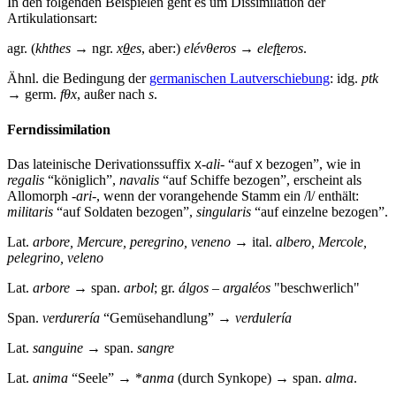
In den folgenden Beispielen geht es um Dissimilation der
Artikulationsart:
agr. (
khthes
→ ngr.
x
θ
es
, aber:)
elévθeros
→
elef
t
eros
.
Ähnl. die Bedingung der
germanischen Lautverschiebung
: idg.
ptk
→ germ.
fθx
, außer nach
s
.
Ferndissimilation
Das lateinische Derivationssuffix
-ali-
“auf
bezogen”, wie in
X
X
regalis
“königlich”,
navalis
“auf Schiffe bezogen”, erscheint als
Allomorph
-ari-
, wenn der vorangehende Stamm ein /l/ enthält:
militaris
“auf Soldaten bezogen”,
singularis
“auf einzelne bezogen”.
Lat.
arbore, Mercure, peregrino, veneno
→ ital.
albero, Mercole,
pelegrino, veleno
Lat.
arbore
→ span.
arbol
; gr.
álgos – argaléos
"beschwerlich"
Span.
verdurería
“Gemüsehandlung” →
verdulería
Lat.
sanguine
→ span.
sangre
Lat.
anima
“Seele” → *
anma
(durch Synkope) → span.
alma
.