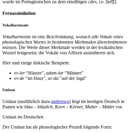
wurde im Portugiesischen zu dem einsilbigen
cães
, i.e. [kɐ͂ɪ͂ʃ].
Fernassimilation
Vokalharmonie
Vokalharmonie ist eine Beschränkung, wonach alle Vokale eines
phonologischen Wortes in bestimmten Merkmalen übereinstimmen
müssen.
Die Werte dieser Merkmale werden in der lexikalischen
Wurzel festgesetzt; die Vokale von Affixen assimilieren sich.
Hier sind einige türkische Beispiele:
ev-ler
“Häuser”,
adam-lar
“Männer”
ev-de
"im Haus",
av-da
"auf der Jagd"
Umlaut
Umlaut (ausführlich dazu
anderswo
) liegt im heutigen Deutsch in
Paaren wie
blau – bläulich, Korn – Körner, Mutter – Mütter
vor.
Umlaut im Deutschen
Der Umlaut hat als phonologischer Prozeß folgende Form: