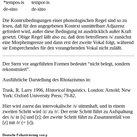
*tempos-is
tempor-is
de-sino
de-sino
Die Kontextbedingungen einer phonologischen Regel sind so zu
lesen, daß für den angegebenen Kontext unmittelbare
Adjazenz
gefordert wird, außer diese Bedingung ist ausdrücklich außer Kraft
gesetzt. Obige Regel läßt also zu, daß dem betroffenen /s/ zunächst
eine Morphemgrenze und dann erst der zweite Vokal folgt, während
sie Entsprechendes für den vorangehenden Vokal nicht zuläßt.
Der Stern vor angeführten Formen bedeutet “nicht belegt, sondern
rekonstruiert”.
Ausführliche Darstellung des Rhotazismus in:
Trask, R. Larry 1996,
Historical linguistics.
London: Arnold; New
York: Oxford University Press; 79-82.
Hier wird zuerst das intervokalische /s/ stimmhaft, und in einem
zweiten Schritt wird /z/ zu /r/. Der erste Schritt führt zu Aufspaltung
des /s/ in [s] und [z]; der zweite Schritt führt zu Zusammenfall von
[z] mit /r/ (= [r]).
Deutsche Frikativierung von
g