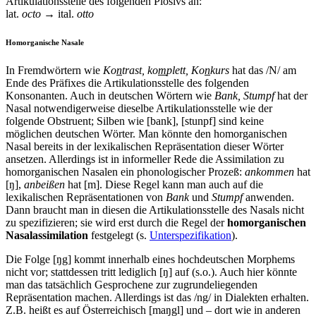
Artikulationsstelle des folgenden Plosivs an:
lat.
octo
→ ital.
otto
Homorganische Nasale
In Fremdwörtern wie
Ko
n
trast, ko
m
plett, Ko
n
kurs
hat das /N/ am
Ende des Präfixes die Artikulationsstelle des folgenden
Konsonanten. Auch in deutschen Wörtern wie
Bank, Stumpf
hat der
Nasal notwendigerweise dieselbe Artikulationsstelle wie der
folgende Obstruent; Silben wie [bank], [stunpf] sind keine
möglichen deutschen Wörter. Man könnte den homorganischen
Nasal bereits in der lexikalischen Repräsentation dieser Wörter
ansetzen. Allerdings ist in informeller Rede die Assimilation zu
homorganischen Nasalen ein phonologischer Prozeß:
ankommen
hat
[ŋ],
anbeißen
hat [m]. Diese Regel kann man auch auf die
lexikalischen Repräsentationen von
Bank
und
Stumpf
anwenden.
Dann braucht man in diesen die Artikulationsstelle des Nasals nicht
zu spezifizieren; sie wird erst durch die Regel der
homorganischen
Nasalassimilation
festgelegt (s.
Unterspezifikation
).
Die Folge [ŋg] kommt innerhalb eines hochdeutschen Morphems
nicht vor; stattdessen tritt lediglich [ŋ] auf (s.o.). Auch hier könnte
man das tatsächlich Gesprochene zur zugrundeliegenden
Repräsentation machen. Allerdings ist das /ng/ in Dialekten erhalten.
Z.B. heißt es auf Österreichisch [maŋgl] und – dort wie in anderen