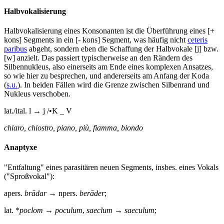
Halbvokalisierung
Halbvokalisierung eines Konsonanten ist die Überführung eines [+
kons] Segments in ein [- kons] Segment, was häufig nicht
ceteris
paribus
abgeht, sondern eben die Schaffung der Halbvokale [j] bzw.
[w] anzielt. Das passiert typischerweise an den Rändern des
Silbennukleus, also einerseits am Ende eines komplexen Ansatzes,
so wie hier zu besprechen, und andererseits am Anfang der Koda
(
s.u.
). In beiden Fällen wird die Grenze zwischen Silbenrand und
Nukleus verschoben.
lat./ital. l → j /•K _ V
chiaro, chiostro, piano, più, fiamma, biondo
Anaptyxe
"Entfaltung" eines parasitären neuen Segments, insbes. eines Vokals
("Sproßvokal"):
apers.
brādar
→ npers.
berāder
;
lat. *
poclom
→
poculum
,
saeclum
→
saeculum
;