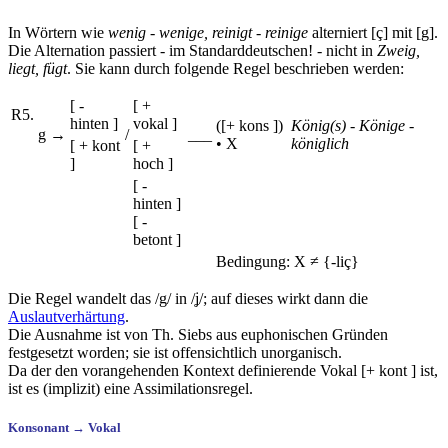
In Wörtern wie
wenig - wenige, reinigt - reinige
alterniert [ç] mit [g].
Die Alternation passiert - im Standarddeutschen! - nicht in
Zweig,
liegt, fügt
. Sie kann durch folgende Regel beschrieben werden:
[ -
[ +
R5.
hinten ]
vokal ]
([+ kons ])
König(s) - Könige -
g
→
/
___
• X
königlich
[ + kont
[ +
]
hoch ]
[ -
hinten ]
[ -
betont ]
Bedingung: X ≠ {-liç}
Die Regel wandelt das /g/ in /ʝ/; auf dieses wirkt dann die
Auslautverhärtung
.
Die Ausnahme ist von Th. Siebs aus euphonischen Gründen
festgesetzt worden; sie ist offensichtlich unorganisch.
Da der den vorangehenden Kontext definierende Vokal [+ kont ] ist,
ist es (implizit) eine Assimilationsregel.
Konsonant → Vokal