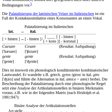
5
Bedingungen vor.
Die
Palatalisierung der lateinischen Velare im Italienischen
ist ein
Fall der Kontaktassimilation eines Konsonanten an einen Vokal.
Palatalisierung im Italienischen
lat.
→
ital.
[ ____ ]
[ - hinten ]
[ + hinten ]
→
[ - hinten ]
/
[ + kons ]
[ - koronal ]
Caesare
Cesare
(Resultat: Aufspaltung)
['kæsare]
['ʧezare]
gente
gente
(Resultat: Aufspaltung)
['gente]
['ʤente]
Dies ist insoweit ein phonologisch konditionierter kombinatorischer
Lautwandel. Er wandelte z.B. griech.
gyros
/giros/ in ital.
giro
['ʤiro] und führte die Alternation in ital.
amico
~
amici
herbei. Die
Beschreibung der Palatalisierung durch eine phonologische Regel
setzt eine Analyse der
Artikulationsstellen
in binären Merkmalen
voraus, z.B. wie in der folgenden Matrix (nach Heidolph et al.
1981:947):
Binäre Analyse der Artikulationsstellen
Art.stelle