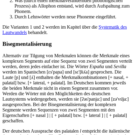
Was (durch einen merkmalverändernden phonologischen
Prozess) als Allophon entstand, wird durch Aufspaltung zum
Phonem.
Durch Lehnwörter werden neue Phoneme eingeführt.
Die Varianten 1 und 2 werden im Kapitel über die
Systematik des
Lautwandels
behandelt.
Bisegmentalisierung
Alternativ zur Tilgung von Merkmalen können die Merkmale eines
komplexen Segments auf eine Sequenz von zwei Segmenten verteilt
werden, deren jedes einfacher ist. Die Wörter
España
und
Sevilla
werden im Spanischen [ɛs'paɲa] und [sɛ'βiʎa] gesprochen. Die
Laute [ɲ] und [ʎ] enthalten die Merkmalkombinationen [+ nasal, +
palatal] bzw. [+ lateral, + palatal]. Im Deutschen kommen jeweils
die beiden Merkmale nicht in einem Segment zusammen vor.
Werden die Wörter mit den Möglichkeiten des deutschen
Lautsystems wiedergegeben, werden sie [ʔəs'panja:] und [zə'vɩlja:]
ausgesprochen. Bei der Bisegmentalisierung der komplexen
Segmente werden Sequenzen von zwei Segmenten mit den
Eigenschaften [+ nasal ] | [ + palatal] bzw. [+ lateral ] | [ + palatal]
geschaffen.
Der deutschen Aussprache des palatalen
l
entspricht die italienische