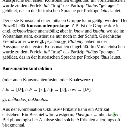
Aussprache den ersten Konsonanten eingebüßt. Im Vorlateinischen
wurde zu dem Perfekt
tuli
“trug” das Partizip *
tlātus
“getragen”
gebildet, das in der historischen Sprache per Prokope
lātus
lautet.
Der erste Konsonant einer initialen Gruppe kann getilgt werden. Der
Prozeß heißt
Konsonantenprokope
. Z.B. ist die Gruppe /kn/ in
engl.
acknowledge
unanstößig; aber in
know
und
knight
, wo sie im
Wortanlaut steht, existiert sie nur noch in der Schrift. Griechische
Fremdwörter wie engl.
psychology, Ptolomy
haben in der
Aussprache den ersten Konsonanten eingebüßt. Im Vorlateinischen
wurde zu dem Perfekt
tuli
“trug” das Partizip *
tlātus
“getragen”
gebildet, das in der historischen Sprache per Prokope
lātus
lautet.
Konsonantenkontraktion
(oder auch Konsonantenfusion oder Koaleszenz:)
/kh/ → [kʰ], /kʔ/ → [k'], /kj/ → [kʲ], /kw/ → [kʷ];
gr.
méthodos, oukhoũtos
.
Aus der Kombination Okklusiv+Frikativ kann ein Affrikat
entstehen. Ein Beispiel wäre westgerm. *
heit-jan
→ nhd.
hei
z
en
.
Bei phonologischer Analyse sind solche Affrikaten allerdings oft
bisegmental.