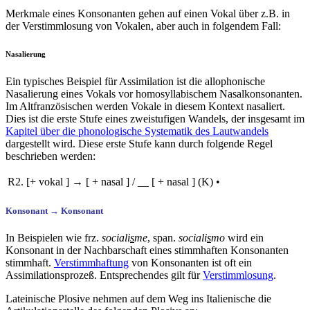
Merkmale eines Konsonanten gehen auf einen Vokal über z.B. in
der Verstimmlosung von Vokalen, aber auch in folgendem Fall:
Nasalierung
Ein typisches Beispiel für Assimilation ist die allophonische
Nasalierung eines Vokals vor
homosyllabischem
Nasalkonsonanten.
Im Altfranzösischen werden Vokale in diesem Kontext nasaliert.
Dies ist die erste Stufe eines zweistufigen Wandels, der insgesamt im
Kapitel über die phonologische Systematik des Lautwandels
dargestellt wird. Diese erste Stufe kann durch folgende Regel
beschrieben werden:
R2.
[+ vokal ]
→
[ + nasal ]
/
__
[ + nasal ] (K) •
Konsonant → Konsonant
In Beispielen wie frz.
sociali
s
me
, span.
sociali
s
mo
wird ein
Konsonant in der Nachbarschaft eines stimmhaften Konsonanten
stimmhaft.
Verstimmhaftung
von Konsonanten ist oft ein
Assimilationsprozeß. Entsprechendes gilt für
Verstimmlosung
.
Lateinische Plosive nehmen auf dem Weg ins Italienische die