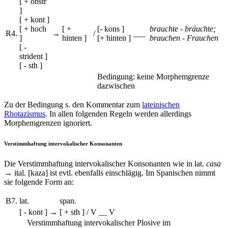
[ + obstr
]
[ + kont ]
[ + hoch
[ +
[- kons ]
brauchte - bräuchte;
R4.
→
/
___
]
hinten ]
[+ hinten ]
brauchen - Frauchen
[ -
strident ]
[ - sth ]
Bedingung: keine Morphemgrenze
dazwischen
Zu der Bedingung s. den Kommentar zum
lateinischen
Rhotazismus
. In allen folgenden Regeln werden allerdings
Morphemgrenzen ignoriert.
Verstimmhaftung intervokalischer Konsonanten
Die Verstimmhaftung intervokalischer Konsonanten wie in lat.
casa
→ ital. [kaza] ist evtl. ebenfalls einschlägig. Im Spanischen nimmt
sie folgende Form an:
B7.
lat.
span.
[ - kont ]
→
[ + sth ]
/ V __ V
Verstimmhaftung intervokalischer Plosive im