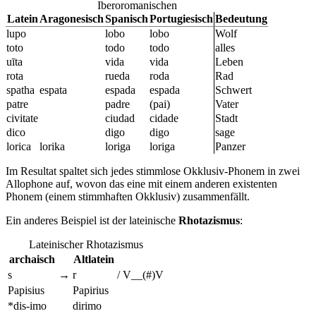
Iberoromanischen
Latein
Aragonesisch
Spanisch
Portugiesisch
Bedeutung
lupo
lobo
lobo
Wolf
toto
todo
todo
alles
uīta
vida
vida
Leben
rota
rueda
roda
Rad
spatha
espata
espada
espada
Schwert
patre
padre
(pai)
Vater
civitate
ciudad
cidade
Stadt
dico
digo
digo
sage
lorica
lorika
loriga
loriga
Panzer
Im Resultat spaltet sich jedes stimmlose Okklusiv-Phonem in zwei
Allophone auf, wovon das eine mit einem anderen existenten
Phonem (einem stimmhaften Okklusiv) zusammenfällt.
Ein anderes Beispiel ist der lateinische
Rhotazismus
:
Lateinischer Rhotazismus
archaisch
Altlatein
s
→
r
/
V__(#)V
Papisius
Papirius
*dis-imo
dirimo