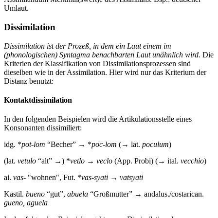
Umlaut.
Dissimilation
Dissimilation ist der Prozeß, in dem ein Laut einem im
(phonologischen) Syntagma benachbarten Laut unähnlich wird.
Die
Kriterien der Klassifikation von Dissimilationsprozessen sind
dieselben wie in der Assimilation. Hier wird nur das Kriterium der
Distanz benutzt:
Kontaktdissimilation
In den folgenden Beispielen wird die Artikulationsstelle eines
Konsonanten dissimiliert:
idg. *
pot-lom
“Becher” → *
poc-lom
(→ lat.
poculum
)
(lat.
vetulo
“alt” →) *
vetlo
→
veclo
(App. Probi) (→ ital.
vecchio
)
ai.
vas-
"wohnen", Fut. *
vas-syati
→
vatsyati
Kastil.
bueno
“gut”,
abuela
“Großmutter” → andalus./costarican.
gueno, aguela