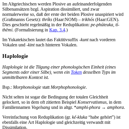
Im Altgriechischen werden Plosive an aufeinanderfolgenden
Silbenansätzen bzgl. Aspiration dissimiliert, und zwar
normalerweise so, daß der erste der beiden Plosive unaspiriert wird
(Graßmanns Gesetz):
thríks
(Haar:NOM) –
trikhós
(Haar:GEN).
Dies geschieht regelmäßig in der Reduplikation:
pe-phúteuka, tí-
thēmi
. (Formalisierung in
Kap. 3.4
.)
Im Yukatekischen lautet das Faktitivsuffix
-kunt
nach vorderen
Vokalen und
-kint
nach hinteren Vokalen.
Haplologie
Haplologie ist die Tilgung einer phonologischen Einheit (eines
Segments oder einer Silbe), wenn ein
Token
desselben Typs im
unmittelbaren Kontext ist.
Bsp.:
Morphonologie
statt
Morphophonologie
.
Nicht selten ist sogar die Bedingung der totalen Gleichheit
gelockert, so in dem oft zitierten Beispiel
Konservatismus
, in dem
Familiennamen
Vogelsang
und in altgr. *
amphi-phora
→
amphora
.
Vereinfachung von Reduplikation (gr.
ké-kluka
“habe gehört”) ist
ebenfalls eine Art Haplologie und gleichzeitig verwandt mit
Dissimilation.