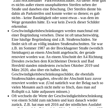
“Zum Hochbehälter” Parkverbotsschilder. An dieser Seite gibt
es nichts außer einem unasphaltierten Streifen neben der
Straße und daneben eine Böschung. Der Streifen diente bis
dahin als Parkstreifen und konnte weiter so dienen; es gab
nichts - keine Bautätigkeit oder sonst etwas - was dem im
Wege gestanden hätte. Es war kein Zweck dieser Schilder
erkennbar.
Geschwindigkeitsbeschränkungen werden manchmal mit
einer Begründung versehen. Diese ist oft tatsachenwidrig.
Eine häufige Begründung sind z.B. Straßenschäden. Sie
findet sich oft an völlig intakten Straßenabschnitten. Sie war
z.B. im Sommer 1987 an der Brockhagener Straße (westlich
Steinhagen) an einem Abschnitt angebracht, der gerade
renoviert worden war. An einem Abschnitt der A4 Richtung
Dresden zwischen dem Kirchheimer Dreieck und Bad
Hersfeld standen mindestens zwischen Oktober 2019 und
März 2020, also über ein halbes Jahr,
Geschwindigkeitsbeschränkungsschilder, die ebenfalls
Straßenschäden angaben, obwohl der Abschnitt kurz zuvor
renoviert worden war. (Und natürlich war der Belag nach so
vielen Monaten auch nicht mehr so frisch, dass man auf
Rollsplit o.ä. hätte aufpassen müssen.)
Oft wechseln die Werte der Geschwindigkeitsbeschränkung
von einem Schild zum nächsten und kurz danach wieder
zurück. Z.B. hat man seit 2016 auf der nördlichen Ausfahrt