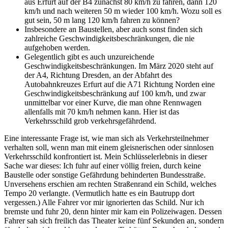
aus Erfurt auf der B4 zunächst 80 km/h zu fahren, dann 120
km/h und nach weiteren 50 m wieder 100 km/h. Wozu soll es
gut sein, 50 m lang 120 km/h fahren zu können?
Insbesondere an Baustellen, aber auch sonst finden sich
zahlreiche Geschwindigkeitsbeschränkungen, die nie
aufgehoben werden.
Gelegentlich gibt es auch unzureichende
Geschwindigkeitsbeschränkungen. Im März 2020 steht auf
der A4, Richtung Dresden, an der Abfahrt des
Autobahnkreuzes Erfurt auf die A71 Richtung Norden eine
Geschwindigkeitsbeschränkung auf 100 km/h, und zwar
unmittelbar vor einer Kurve, die man ohne Rennwagen
allenfalls mit 70 km/h nehmen kann. Hier ist das
Verkehrsschild grob verkehrsgefährdend.
Eine interessante Frage ist, wie man sich als Verkehrsteilnehmer
verhalten soll, wenn man mit einem gleisnerischen oder sinnlosen
Verkehrsschild konfrontiert ist. Mein Schlüsselerlebnis in dieser
Sache war dieses: Ich fuhr auf einer völlig freien, durch keine
Baustelle oder sonstige Gefährdung behinderten Bundesstraße.
Unversehens erschien am rechten Straßenrand ein Schild, welches
Tempo 20 verlangte. (Vermutlich hatte es ein Bautrupp dort
vergessen.) Alle Fahrer vor mir ignorierten das Schild. Nur ich
bremste und fuhr 20, denn hinter mir kam ein Polizeiwagen. Dessen
Fahrer sah sich freilich das Theater keine fünf Sekunden an, sondern