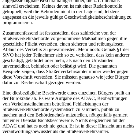
angepasste digitale Beschränkungsschilder, die z.T. durchaus
sinnvoll erscheinen. Keines davon ist mit einer Radarkontrolle
gekoppelt, weil die Behörden nicht in der Lage sind, letztere
angepasst an die jeweils gültige Geschwindigkeitsbeschränkung zu
programmieren.
Zusammenfassend ist festzustellen, dass zahlreiche von der
Straßenverkehrsbehörde vorgenommene Maßnahmen gegen ihre
gesetzliche Pflicht verstoßen, einen sicheren und reibungslosen
Ablauf des Verkehrs zu gewährleisten. Mehr noch: Gemäß §1 der
StVO hat jeder Teilnehmer sich so zu verhalten, dass kein anderer
geschädigt, gefährdet oder mehr, als nach den Umständen
unvermeidbar, behindert oder belästigt wird. Die genannten
Beispiele zeigen, dass Straßenverkehrsämter immer wieder gegen
diese Vorschrift verstoßen. Sie müssten genauso wie jeder Bürger
dafür zur Rechenschaft gezogen werden.
Eine diesbezügliche Beschwerde eines einzelnen Bürgers prallt an
der Bürokratie ab. Es wäre Aufgabe des ADAC, Beobachtungen
von Verkehrsteilnehmern betreffend Fehlleistungen der
Straßenverkehrsbehörde systematisch zu sammeln, publik zu
machen und den Behördenchefs mitzuteilen, nötigenfalls garniert
mit einer Dienstaufsichtsbeschwerde. Nichts dergleichen tut der
ADAC und hat es noch nie getan. Er ist in dieser Hinsicht um nichts
verantwortungsbewusster als die Straßenverkehrsämter.