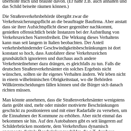
überholte mich und brauste davon. (Er hätte z.B. auch anhalten und
das Schild beiseite räumen können.)
Die Straßenverkehrsbehörde übergibt zwar die
Verkehrssicherungspflicht an die beauftragte Baufirma. Aber anstatt
dass sie ihrer Aufsichtspflicht dieser gegenüber nachkommt,
genießen offensichtlich beide Instanzen bei der Aufstellung von
Verkehrszeichen Narrenfreiheit. Die Wirkung dieses Verhaltens
kann man seit langem in Italien beobachten. Der Anteil
verkehrsbehindernder Geschwindigkeitsbeschränkungen ist dort
konstant so hoch, dass Autofahrer diese Verkehrszeichen
grundsätzlich ignorieren und durchaus auch andere
Verkehrsteilnehmer dazu drängen, es gleichfalls zu tun. Falls die
deutschen Straßenverkehrsämter ein solches Ergebnis nicht
wünschen, sollten sie ihr eigenes Verhalten ändern. Wir leben nicht
in einem wilhelminischen Obrigkeitsstaat, wo die Behörden
Willkürentscheidungen fällen können und die Bürger sich danach
richten müssen.
Man könnte annehmen, dass die Straßenverkehrsämter wenigstens
darin geübt sind, mehr oder minder motivierte Beschränkungen
geschickt zu positionieren und mit einer Radarfalle zu versehen, um
die Einnahmen der Kommune zu erhöhen. Aber nicht einmal das
bekommen sie hin. Auf den Autobahnen gibt es seit längerem auf
Schilderbrücken montierte, dem Verkehrsfluss dynamisch