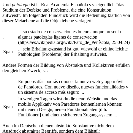
Und
patología
ist lt. Real Academia Española s.v. eigentlich “das
Studium der Defekte und Probleme, die eine Konstruktion
aufweist”. Im folgenden Fundstück wird die Bedeutung klärlich von
dieser Metaebene auf die Objektebene verlagert:
... su estado de conservación es bueno aunque presenta
.
algunas patologías ligeras de conservación.
(https://es.wikipedia.org/wiki/Faro_de_Peñíscola, 25.04.24)
... sein Erhaltungszustand ist gut, wiewohl er einige leichte
Span
Pathologien [Probleme] der Erhaltung aufweist.
Andere Formen der Bildung von Abstrakta und Kollektiven erfüllen
den gleichen Zweck; s.
:
En pocos días podrás conocer la nueva web y app móvil
de Paradores. Con nuevo diseño, nuevas funcionalidades y
un sistema de acceso más seguro ...
In wenigen Tagen wirst du die neue Website und das
mobile Applikativ von Paradores kennenlernen können;
Span
mit neuem Design, neuen Funktionalitäten [d.h.
Funktionen] und einem sichereren Zugangssystem ...
Auch im Deutschen dienen abstrakte Substantive nicht dem
Ausdruck abstrakter Begriffe, sondern dem Blähstil: