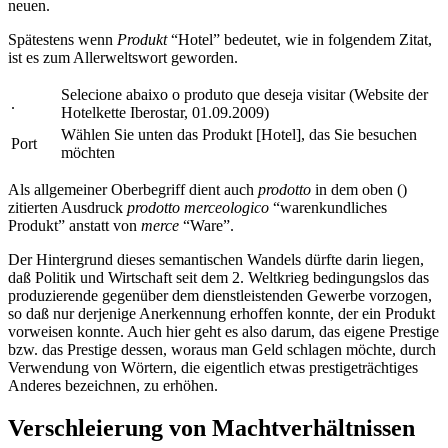
neuen.
Spätestens wenn
Produkt
“Hotel” bedeutet, wie in folgendem Zitat,
ist es zum Allerweltswort geworden.
Selecione abaixo o produto que deseja visitar (Website der
.
Hotelkette Iberostar, 01.09.2009)
Wählen Sie unten das Produkt [Hotel], das Sie besuchen
Port
möchten
Als allgemeiner Oberbegriff dient auch
prodotto
in dem oben (
)
zitierten Ausdruck
prodotto merceologico
“warenkundliches
Produkt” anstatt von
merce
“Ware”.
Der Hintergrund dieses semantischen Wandels dürfte darin liegen,
daß Politik und Wirtschaft seit dem 2. Weltkrieg bedingungslos das
produzierende gegenüber dem dienstleistenden Gewerbe vorzogen,
so daß nur derjenige Anerkennung erhoffen konnte, der ein Produkt
vorweisen konnte. Auch hier geht es also darum, das eigene Prestige
bzw. das Prestige dessen, woraus man Geld schlagen möchte, durch
Verwendung von Wörtern, die eigentlich etwas prestigeträchtiges
Anderes bezeichnen, zu erhöhen.
Verschleierung von Machtverhältnissen