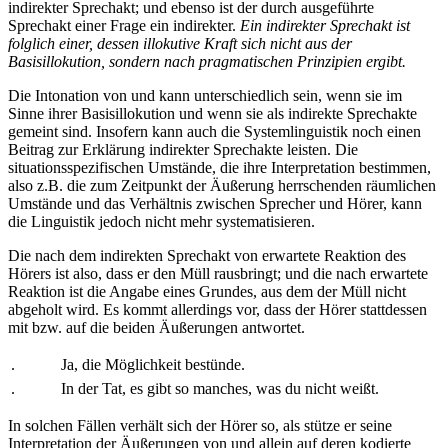
indirekter Sprechakt; und ebenso ist der durch
ausgeführte
Sprechakt einer Frage ein indirekter.
Ein indirekter Sprechakt ist
folglich einer, dessen illokutive Kraft sich nicht aus der
Basisillokution, sondern nach pragmatischen Prinzipien ergibt.
Die Intonation von
und
kann unterschiedlich sein, wenn sie im
Sinne ihrer Basisillokution und wenn sie als indirekte Sprechakte
gemeint sind. Insofern kann auch die Systemlinguistik noch einen
Beitrag zur Erklärung indirekter Sprechakte leisten. Die
situationsspezifischen Umstände, die ihre Interpretation bestimmen,
also z.B. die zum Zeitpunkt der Äußerung herrschenden räumlichen
Umstände und das Verhältnis zwischen Sprecher und Hörer, kann
die Linguistik jedoch nicht mehr systematisieren.
Die nach dem indirekten Sprechakt von
erwartete Reaktion des
Hörers ist also, dass er den Müll rausbringt; und die nach
erwartete
Reaktion ist die Angabe eines Grundes, aus dem der Müll nicht
abgeholt wird. Es kommt allerdings vor, dass der Hörer stattdessen
mit
bzw.
auf die beiden Äußerungen antwortet.
.
Ja, die Möglichkeit bestünde.
.
In der Tat, es gibt so manches, was du nicht weißt.
In solchen Fällen verhält sich der Hörer so, als stütze er seine
Interpretation der Äußerungen von
und
allein auf deren kodierte