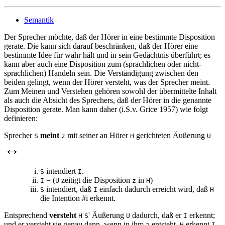
Semantik
Der Sprecher möchte, daß der Hörer in eine bestimmte Disposition
gerate. Die kann sich darauf beschränken, daß der Hörer eine
bestimmte Idee für wahr hält und in sein Gedächtnis überführt; es
kann aber auch eine Disposition zum (sprachlichen oder nicht-
sprachlichen) Handeln sein. Die Verständigung zwischen den
beiden gelingt, wenn der Hörer versteht, was der Sprecher meint.
Zum Meinen und Verstehen gehören sowohl der übermittelte Inhalt
als auch die Absicht des Sprechers, daß der Hörer in die genannte
Disposition gerate. Man kann daher (i.S.v. Grice 1957) wie folgt
definieren:
Sprecher
meint
mit seiner an Hörer
gerichteten Äußerung
S
z
H
U
↔
intendiert
.
S
I
= (
zeitigt die Disposition
in
)
I
U
z
H
intendiert, daß
einfach dadurch erreicht wird, daß
S
I
H
die Intention #i erkennt.
Entsprechend
versteht
' Äußerung
dadurch, daß er
erkennt;
H
S
U
I
und er versteht sie genau dann, wenn in ihm
entsteht.
erkennt
z
H
I