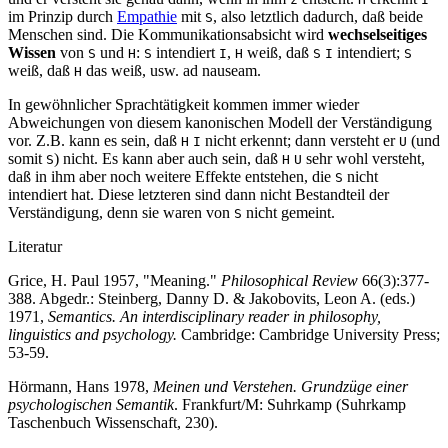
im Prinzip durch
Empathie
mit
, also letztlich dadurch, daß beide
S
Menschen sind. Die Kommunikationsabsicht wird
wechselseitiges
Wissen
von
und
:
intendiert
,
weiß, daß
intendiert;
S
H
S
I
H
S
I
S
weiß, daß
das weiß, usw. ad nauseam.
H
In gewöhnlicher Sprachtätigkeit kommen immer wieder
Abweichungen von diesem kanonischen Modell der Verständigung
vor. Z.B. kann es sein, daß
nicht erkennt; dann versteht er
(und
H
I
U
somit
) nicht. Es kann aber auch sein, daß
sehr wohl versteht,
S
H
U
daß in ihm aber noch weitere Effekte entstehen, die
nicht
S
intendiert hat. Diese letzteren sind dann nicht Bestandteil der
Verständigung, denn sie waren von
nicht gemeint.
S
Literatur
Grice, H. Paul 1957, "Meaning."
Philosophical Review
66(3):377-
388. Abgedr.: Steinberg, Danny D. & Jakobovits, Leon A. (eds.)
1971,
Semantics. An interdisciplinary reader in philosophy,
linguistics and psychology.
Cambridge: Cambridge University Press;
53-59.
Hörmann, Hans 1978,
Meinen und Verstehen. Grundzüge einer
psychologischen Semantik
. Frankfurt/M: Suhrkamp (Suhrkamp
Taschenbuch Wissenschaft, 230).