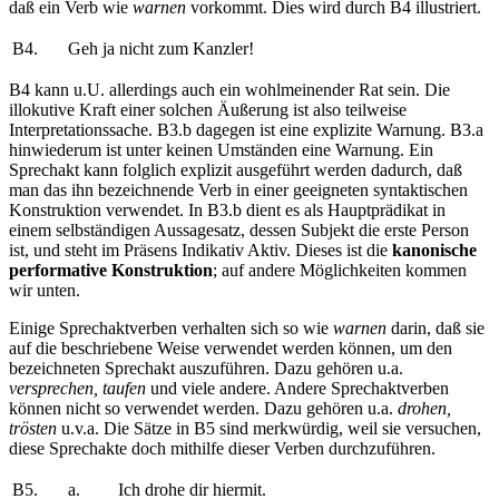
daß ein Verb wie
warnen
vorkommt. Dies wird durch B4 illustriert.
B4.
Geh ja nicht zum Kanzler!
B4
kann u.U. allerdings auch ein wohlmeinender Rat sein. Die
illokutive Kraft einer solchen Äußerung ist also teilweise
Interpretationssache. B3.b dagegen ist eine explizite Warnung. B3.a
hinwiederum ist unter keinen Umständen eine Warnung. Ein
Sprechakt kann folglich explizit ausgeführt werden dadurch, daß
man das ihn bezeichnende Verb in einer geeigneten syntaktischen
Konstruktion verwendet. In B3.b dient es als Hauptprädikat in
einem selbständigen Aussagesatz, dessen Subjekt die erste Person
ist, und steht im Präsens Indikativ Aktiv. Dieses ist die
kanonische
performative Konstruktion
; auf andere Möglichkeiten kommen
wir unten.
Einige Sprechaktverben verhalten sich so wie
warnen
darin, daß sie
auf die beschriebene Weise verwendet werden können, um den
bezeichneten Sprechakt auszuführen. Dazu gehören u.a.
versprechen, taufen
und viele andere. Andere Sprechaktverben
können nicht so verwendet werden. Dazu gehören u.a.
drohen,
trösten
u.v.a. Die Sätze in B5 sind merkwürdig, weil sie versuchen,
diese Sprechakte doch mithilfe dieser Verben durchzuführen.
B5.
a.
Ich drohe dir hiermit.