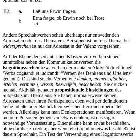
B2.
a.
Laß uns Erwin fragen.
Erna fragte, ob Erwin noch bei Trost
b.
sei.
Andere Sprechaktverben sehen überhaupt nur entweder den
Adressaten oder das Thema vor. Bei
sagen
ist nur das Thema, bei
widersprechen
ist nur der Adressat in der Valenz vorgesehen.
Auf der Ebene der semantischen Klassen von Verben stehen
unmittelbar neben den Kommunikationsverben die
Kognitionsverben
bzw. Verben der mentalen Aktivität (traditionell
‘Verba cogitandi et iudicandi’ “Verben des Denkens und Urteilens”
genannt). Das sind solche Verben wie
denken, meinen, glauben,
urteilen, vermuten, wissen, bezweifeln, beschließen
. Sie drücken
mentale Aktivität, genauer
propositionale Einstellungen
des
Subjekts zum Thema aus. Sie haben normalerweise keinen
Adressaten unter ihren Partizipanten, eben weil per definitionem
keine Inhalte oder Nachrichten zwischen Personen übermittelt
werden. Allerdings kann man Denkoperationen manifestieren. Wenn
mehrere Personen gemeinsam etwas denken, ist das sogar
notwendige Voraussetzung. Einer alleine kann etwas beschließen,
ohne darüber zu reden; aber wenn ein Gremium etwas beschließt, ist
das ein Sprechakt. Ein Test der Verwendung eines Kognitionsverbs