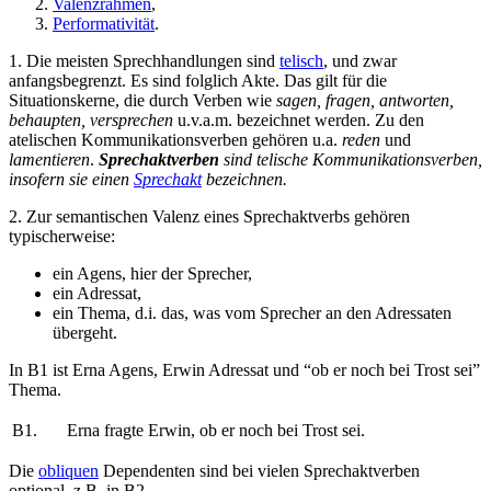
Valenzrahmen
,
Performativität
.
1. Die meisten Sprechhandlungen sind
telisch
, und zwar
anfangsbegrenzt. Es sind folglich Akte. Das gilt für die
Situationskerne, die durch Verben wie
sagen, fragen, antworten,
behaupten, versprechen
u.v.a.m. bezeichnet werden. Zu den
atelischen Kommunikationsverben gehören u.a.
reden
und
lamentieren
.
Sprechaktverben
sind telische Kommunikationsverben,
insofern sie einen
Sprechakt
bezeichnen.
2. Zur semantischen Valenz eines Sprechaktverbs gehören
typischerweise:
ein Agens, hier der Sprecher,
ein Adressat,
ein Thema, d.i. das, was vom Sprecher an den Adressaten
übergeht.
In B1 ist Erna Agens, Erwin Adressat und “ob er noch bei Trost sei”
Thema.
B1.
Erna fragte Erwin, ob er noch bei Trost sei.
Die
obliquen
Dependenten sind bei vielen Sprechaktverben
optional, z.B. in B2.