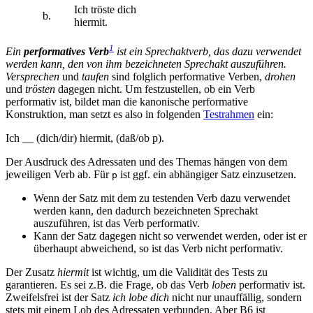
Ich tröste dich
b.
hiermit.
1
Ein
performatives Verb
ist ein Sprechaktverb, das dazu verwendet
werden kann, den von ihm bezeichneten Sprechakt auszuführen.
Versprechen
und
taufen
sind folglich performative Verben,
drohen
und
trösten
dagegen nicht. Um festzustellen, ob ein Verb
performativ ist, bildet man die kanonische performative
Konstruktion, man setzt es also in folgenden
Testrahmen
ein:
Ich __ (dich/dir) hiermit, (daß/ob p).
Der Ausdruck des Adressaten und des Themas hängen von dem
jeweiligen Verb ab. Für
ist ggf. ein abhängiger Satz einzusetzen.
p
Wenn der Satz mit dem zu testenden Verb dazu verwendet
werden kann, den dadurch bezeichneten Sprechakt
auszuführen, ist das Verb performativ.
Kann der Satz dagegen nicht so verwendet werden, oder ist er
überhaupt abweichend, so ist das Verb nicht performativ.
Der Zusatz
hiermit
ist wichtig, um die Validität des Tests zu
garantieren. Es sei z.B. die Frage, ob das Verb
loben
performativ ist.
Zweifelsfrei ist der Satz
ich lobe dich
nicht nur unauffällig, sondern
stets mit einem Lob des Adressaten verbunden. Aber B6 ist