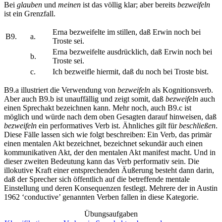
Bei
glauben
und
meinen
ist das völlig klar; aber bereits
bezweifeln
ist ein Grenzfall.
Erna bezweifelte im stillen, daß Erwin noch bei
B9.
a.
Troste sei.
Erna bezweifelte ausdrücklich, daß Erwin noch bei
b.
Troste sei.
c.
Ich bezweifle hiermit, daß du noch bei Troste bist.
B9.a illustriert die Verwendung von
bezweifeln
als Kognitionsverb.
Aber auch B9.b ist unauffällig und zeigt somit, daß
bezweifeln
auch
einen Sprechakt bezeichnen kann. Mehr noch, auch B9.c ist
möglich und würde nach dem oben Gesagten darauf hinweisen, daß
bezweifeln
ein performatives Verb ist. Ähnliches gilt für
beschließen
.
Diese Fälle lassen sich wie folgt beschreiben: Ein Verb, das primär
einen mentalen Akt bezeichnet, bezeichnet sekundär auch einen
kommunikativen Akt, der den mentalen Akt manifest macht. Und in
dieser zweiten Bedeutung kann das Verb performativ sein. Die
illokutive Kraft einer entsprechenden Äußerung besteht dann darin,
daß der Sprecher sich öffentlich auf die betreffende mentale
Einstellung und deren Konsequenzen festlegt. Mehrere der in Austin
1962 ‘conductive’ genannten Verben fallen in diese Kategorie.
Übungsaufgaben