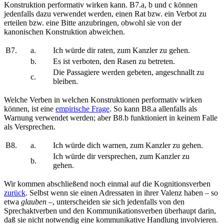
Konstruktion performativ wirken kann. B7.a, b und c können
jedenfalls dazu verwendet werden, einen Rat bzw. ein Verbot zu
erteilen bzw. eine Bitte anzubringen, obwohl sie von der
kanonischen Konstruktion abweichen.
B7.
a.
Ich würde dir raten, zum Kanzler zu gehen.
b.
Es ist verboten, den Rasen zu betreten.
Die Passagiere werden gebeten, angeschnallt zu
c.
bleiben.
Welche Verben in welchen Konstruktionen performativ wirken
können, ist eine
empirische Frage
. So kann B8.a allenfalls als
Warnung verwendet werden; aber B8.b funktioniert in keinem Falle
als Versprechen.
B8.
a.
Ich würde dich warnen, zum Kanzler zu gehen.
Ich würde dir versprechen, zum Kanzler zu
b.
gehen.
Wir kommen abschließend noch einmal auf die Kognitionsverben
zurück
. Selbst wenn sie einen Adressaten in ihrer Valenz haben – so
etwa
glauben
–, unterscheiden sie sich jedenfalls von den
Sprechaktverben und den Kommunikationsverben überhaupt darin,
daß sie nicht notwendig eine kommunikative Handlung involvieren.