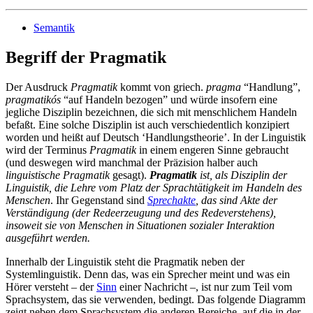
Semantik
Begriff der Pragmatik
Der Ausdruck
Pragmatik
kommt von griech.
pragma
“Handlung”,
pragmatikós
“auf Handeln bezogen” und würde insofern eine
jegliche Disziplin bezeichnen, die sich mit menschlichem Handeln
befaßt. Eine solche Disziplin ist auch verschiedentlich konzipiert
worden und heißt auf Deutsch ‘Handlungstheorie’. In der Linguistik
wird der Terminus
Pragmatik
in einem engeren Sinne gebraucht
(und deswegen wird manchmal der Präzision halber auch
linguistische Pragmatik
gesagt).
Pragmatik
ist, als Disziplin der
Linguistik, die Lehre vom Platz der Sprachtätigkeit im Handeln des
Menschen
. Ihr Gegenstand sind
Sprechakte
, das sind Akte der
Verständigung (der Redeerzeugung und des Redeverstehens),
insoweit sie von Menschen in Situationen sozialer Interaktion
ausgeführt werden.
Innerhalb der Linguistik steht die Pragmatik neben der
Systemlinguistik. Denn das, was ein Sprecher meint und was ein
Hörer versteht – der
Sinn
einer Nachricht –, ist nur zum Teil vom
Sprachsystem, das sie verwenden, bedingt. Das folgende Diagramm
zeigt neben dem Sprachsystem die anderen Bereiche, auf die in der