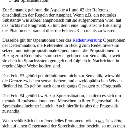
der Sprechsituation.
Zur Semantik gehören die Aspekte #1 und #2 der Referenz,
einschließlich der Regeln der Anapher. Wenn z.B. ein neutrales
Substantiv wie
Model
anaphorisch mit
sie
aufgenommen wird, hat
das nichts mit Pragmatik zu tun; denn eine linguistische Erklärung
des Phänomens braucht über die Felder #3 - 5 nichts zu wissen.
Dasselbe gilt für Operationen über das
Redeuniversum
: Operationen
der Determination, die Referenten in Bezug zum Redeuniversum
setzen, und interpropositionale Operationen, die Propositionen in
Bezug zum Redeuniversum setzen, gehören zur Semantik, soweit
sie eben im Sprachsystem geregelt und folglich in Nachrichten in
regelmäßiger Weise kodiert sind.
Das Feld #3 gehört per definitionem nicht zur Semantik, wiewohl
die Grenze zwischen semantischem und enzyklopädischen Wissen
fließend ist. Es gehört nach dem eingangs Gesagten zur Pragmatik.
Das Feld #4 gehört i.w.S. zur Sprechsituation, insofern es sich um
mentale Repräsentationen von Menschen in ihrer Eigenschaft als
Sprechaktteilnehmer handelt. Auch hierfür ist also die Pragmatik
zuständig.
Wenn schließlich ein referentielles Pronomen, wie in
das
ist schön
,
sich auf einen Gegenstand der Sprechsituation bezieht, so muss man