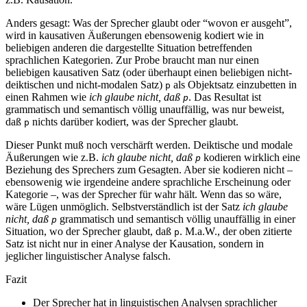
Anders gesagt: Was der Sprecher glaubt oder “wovon er ausgeht”,
wird in kausativen Äußerungen ebensowenig kodiert wie in
beliebigen anderen die dargestellte Situation betreffenden
sprachlichen Kategorien. Zur Probe braucht man nur einen
beliebigen kausativen Satz (oder überhaupt einen beliebigen nicht-
deiktischen und nicht-modalen Satz)
als Objektsatz einzubetten in
p
einen Rahmen wie
ich glaube nicht, daß
. Das Resultat ist
p
grammatisch und semantisch völlig unauffällig, was nur beweist,
daß
nichts darüber kodiert, was der Sprecher glaubt.
p
Dieser Punkt muß noch verschärft werden. Deiktische und modale
Äußerungen wie z.B.
ich glaube nicht, daß
kodieren wirklich eine
p
Beziehung des Sprechers zum Gesagten. Aber sie kodieren nicht –
ebensowenig wie irgendeine andere sprachliche Erscheinung oder
Kategorie –, was der Sprecher für wahr hält. Wenn das so wäre,
wäre Lügen unmöglich. Selbstverständlich ist der Satz
ich glaube
nicht, daß
grammatisch und semantisch völlig unauffällig in einer
p
Situation, wo der Sprecher glaubt, daß
. M.a.W., der oben zitierte
p
Satz ist nicht nur in einer Analyse der Kausation, sondern in
jeglicher linguistischer Analyse falsch.
Fazit
Der Sprecher hat in linguistischen Analysen sprachlicher