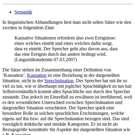
Semantik
In linguistischen Abhandlungen liest man nicht selten Sätze wie den
zweiten in folgendem Zitat:
Kausative Situationen erfordern also zwei Ereignisse:
eines welches eintritt und eines welches dafür sorgt,
dass es eintritt. Der Sprecher geht also davon aus, dass
das eine Ereignis durch das andere bedingt wird.
(Linguistikstudentin 07.03.2007)
Die Sätze stehen im Zusammenhang einer Definition von
‘Kausation’.
Kausation
ist eine Beziehung in der dargestellten
Situation, nicht in der
Sprechsituation
. Der Sprecher hat mit ihr so
viel zu tun, wie er überhaupt mit jeglicher Sprachtätigkeit zu tun hat:
Selbstverständlich kommt alles Sprachliche nur durch den Sprecher
zustande. Das jedoch im Einzelfall zu erwähnen ist irreführend, weil
es den wesentlichen Unterschied zwischen Sprechsituation und
dargestellter Situation verschleiert. Der Sprecher spielt eine
besondere Rolle in solchen sprachlichen Erscheinungen, welche
eigens auf ihn bzw. auf die
Sprechsituation
bezogen sind. Das sind
vorzüglich deiktische und modale Kategorien. Er ist
nicht
als
Bezugsgröße konstitutiv für Aspekte der
dargestellten Situation
wie
z.B. Kausation.