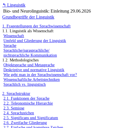
↰
Linguistik
Bio- und Neurolinguistik: Einleitung
29.06.2026
Grundbegriffe der Linguistik
1. Fragestellungen der Sprachwissenschaft
1.1. Linguistik als Wissenschaft
Wissenschaft
Umfeld und Gliederung der Linguistik
Sprache
Sprachliche/parasprachliche/
nichtsprachliche Kommunikation
1.2. Methodologisches
Objektsprache und Metasprache
Deskriptive und normative Linguistik
Wie geht man in der Sprachwissenschaft vor?
Wissenschaftliche Arbeitstechniken
Sprachlich vs. linguistisch
2. Sprachstruktur
2.1. Funktionen der Sprache
2.2. Teleonomische Hierarchie
2.3. Semiose
2.4. Sprachzeichen
2.5. Significans und Significatum
2.6. Zweifache Gliederung
2.7. Einfache und komplexe Zeichen