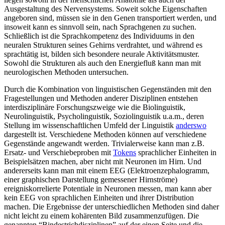
Ausgestaltung des Nervensystems. Soweit solche Eigenschaften
angeboren sind, müssen sie in den Genen transportiert werden, und
insoweit kann es sinnvoll sein, nach Sprachgenen zu suchen.
Schließlich ist die Sprachkompetenz des Individuums in den
neuralen Strukturen seines Gehirns verdrahtet, und während es
sprachtätig ist, bilden sich besondere neurale Aktivitätsmuster.
Sowohl die Strukturen als auch den Energiefluß kann man mit
neurologischen Methoden untersuchen.
Durch die Kombination von linguistischen Gegenständen mit den
Fragestellungen und Methoden anderer Disziplinen entstehen
interdisziplinäre Forschungszweige wie die Biolinguistik,
Neurolinguistik, Psycholinguistik, Soziolinguistik u.a.m., deren
Stellung im wissenschaftlichen Umfeld der Linguistik
anderswo
dargestellt ist. Verschiedene Methoden können auf verschiedene
Gegenstände angewandt werden. Trivialerweise kann man z.B.
Ersatz- und Verschiebeproben mit
Tokens
sprachlicher Einheiten in
Beispielsätzen machen, aber nicht mit Neuronen im Hirn. Und
andererseits kann man mit einem EEG (Elektroenzephalogramm,
einer graphischen Darstellung gemessener Hirnströme)
ereigniskorrelierte Potentiale in Neuronen messen, man kann aber
kein EEG von sprachlichen Einheiten und ihrer Distribution
machen. Die Ergebnisse der unterschiedlichen Methoden sind daher
nicht leicht zu einem kohärenten Bild zusammenzufügen. Die
genannten “Bindestrichdisziplinen” auf der einen Seite und die