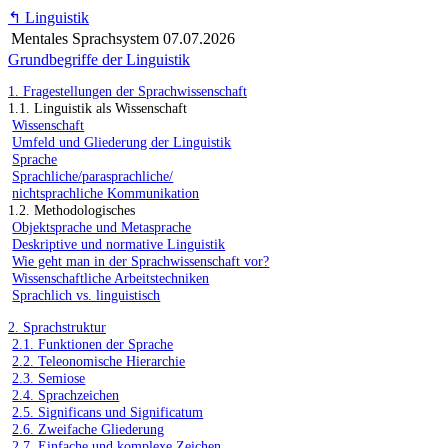
↰
Linguistik
Mentales Sprachsystem
07.07.2026
Grundbegriffe der Linguistik
1. Fragestellungen der Sprachwissenschaft
1.1. Linguistik als Wissenschaft
Wissenschaft
Umfeld und Gliederung der Linguistik
Sprache
Sprachliche/parasprachliche/
nichtsprachliche Kommunikation
1.2. Methodologisches
Objektsprache und Metasprache
Deskriptive und normative Linguistik
Wie geht man in der Sprachwissenschaft vor?
Wissenschaftliche Arbeitstechniken
Sprachlich vs. linguistisch
2. Sprachstruktur
2.1. Funktionen der Sprache
2.2. Teleonomische Hierarchie
2.3. Semiose
2.4. Sprachzeichen
2.5. Significans und Significatum
2.6. Zweifache Gliederung
2.7. Einfache und komplexe Zeichen