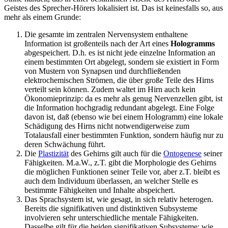
Geistes des Sprecher-Hörers lokalisiert ist. Das ist keinesfalls so, aus
mehr als einem Grunde:
Die gesamte im zentralen Nervensystem enthaltene
Information ist großenteils nach der Art eines
Hologramms
abgespeichert. D.h. es ist nicht jede einzelne Information an
einem bestimmten Ort abgelegt, sondern sie existiert in Form
von Mustern von Synapsen und durchfließenden
elektrochemischen Strömen, die über große Teile des Hirns
verteilt sein können. Zudem waltet im Hirn auch kein
Ökonomieprinzip: da es mehr als genug Nervenzellen gibt, ist
die Information hochgradig redundant abgelegt. Eine Folge
davon ist, daß (ebenso wie bei einem Hologramm) eine lokale
Schädigung des Hirns nicht notwendigerweise zum
Totalausfall einer bestimmten Funktion, sondern häufig nur zu
deren Schwächung führt.
Die
Plastizität
des Gehirns gilt auch für die
Ontogenese
seiner
Fähigkeiten. M.a.W., z.T. gibt die Morphologie des Gehirns
die möglichen Funktionen seiner Teile vor, aber z.T. bleibt es
auch dem Individuum überlassen, an welcher Stelle es
bestimmte Fähigkeiten und Inhalte abspeichert.
Das Sprachsystem ist, wie gesagt, in sich relativ heterogen.
Bereits die signifikativen und distinktiven Subsysteme
involvieren sehr unterschiedliche mentale Fähigkeiten.
Dasselbe gilt für die beiden signifikativen Subsysteme: wie