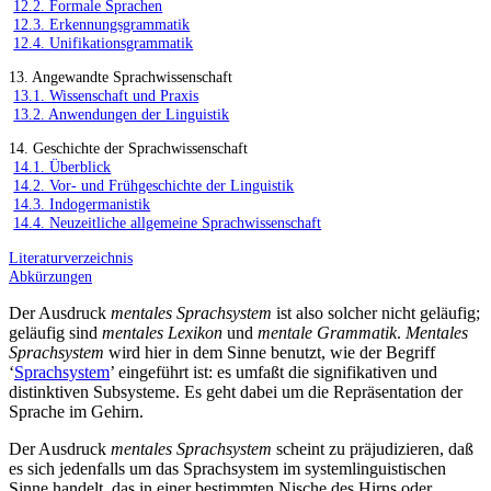
12.2. Formale Sprachen
12.3. Erkennungsgrammatik
12.4. Unifikationsgrammatik
13. Angewandte Sprachwissenschaft
13.1. Wissenschaft und Praxis
13.2. Anwendungen der Linguistik
14. Geschichte der Sprachwissenschaft
14.1. Überblick
14.2. Vor- und Frühgeschichte der Linguistik
14.3. Indogermanistik
14.4. Neuzeitliche allgemeine Sprachwissenschaft
Literaturverzeichnis
Abkürzungen
Der Ausdruck
mentales Sprachsystem
ist also solcher nicht geläufig;
geläufig sind
mentales Lexikon
und
mentale Grammatik
.
Mentales
Sprachsystem
wird hier in dem Sinne benutzt, wie der Begriff
‘
Sprachsystem
’ eingeführt ist: es umfaßt die signifikativen und
distinktiven Subsysteme. Es geht dabei um die Repräsentation der
Sprache im Gehirn.
Der Ausdruck
mentales Sprachsystem
scheint zu präjudizieren, daß
es sich jedenfalls um das Sprachsystem im systemlinguistischen
Sinne handelt, das in einer bestimmten Nische des Hirns oder