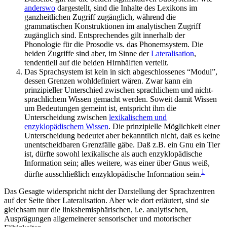
anderswo
dargestellt, sind die Inhalte des Lexikons im
ganzheitlichen Zugriff zugänglich, während die
grammatischen Konstruktionen im analytischen Zugriff
zugänglich sind. Entsprechendes gilt innerhalb der
Phonologie für die Prosodie vs. das Phonemsystem. Die
beiden Zugriffe sind aber, im Sinne der
Lateralisation
,
tendentiell auf die beiden Hirnhälften verteilt.
Das Sprachsystem ist kein in sich abgeschlossenes “Modul”,
dessen Grenzen wohldefiniert wären. Zwar kann ein
prinzipieller Unterschied zwischen sprachlichem und nicht-
sprachlichem Wissen gemacht werden. Soweit damit Wissen
um Bedeutungen gemeint ist, entspricht ihm die
Unterscheidung zwischen
lexikalischem und
enzyklopädischem Wissen
. Die prinzipielle Möglichkeit einer
Unterscheidung bedeutet aber bekanntlich nicht, daß es keine
unentscheidbaren Grenzfälle gäbe. Daß z.B. ein Gnu ein Tier
ist, dürfte sowohl lexikalische als auch enzyklopädische
Information sein; alles weitere, was einer über Gnus weiß,
1
dürfte ausschließlich enzyklopädische Information sein.
Das Gesagte widerspricht nicht der Darstellung der Sprachzentren
auf der Seite über Lateralisation. Aber wie dort erläutert, sind sie
gleichsam nur die linkshemisphärischen, i.e. analytischen,
Ausprägungen allgemeinerer sensorischer und motorischer