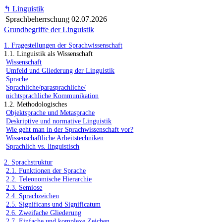
↰
Linguistik
Sprachbeherrschung
02.07.2026
Grundbegriffe der Linguistik
1. Fragestellungen der Sprachwissenschaft
1.1. Linguistik als Wissenschaft
Wissenschaft
Umfeld und Gliederung der Linguistik
Sprache
Sprachliche/parasprachliche/
nichtsprachliche Kommunikation
1.2. Methodologisches
Objektsprache und Metasprache
Deskriptive und normative Linguistik
Wie geht man in der Sprachwissenschaft vor?
Wissenschaftliche Arbeitstechniken
Sprachlich vs. linguistisch
2. Sprachstruktur
2.1. Funktionen der Sprache
2.2. Teleonomische Hierarchie
2.3. Semiose
2.4. Sprachzeichen
2.5. Significans und Significatum
2.6. Zweifache Gliederung
2.7. Einfache und komplexe Zeichen