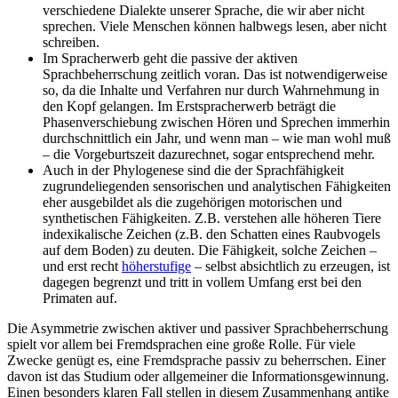
verschiedene Dialekte unserer Sprache, die wir aber nicht
sprechen. Viele Menschen können halbwegs lesen, aber nicht
schreiben.
Im Spracherwerb geht die passive der aktiven
Sprachbeherrschung zeitlich voran. Das ist notwendigerweise
so, da die Inhalte und Verfahren nur durch Wahrnehmung in
den Kopf gelangen. Im Erstspracherwerb beträgt die
Phasenverschiebung zwischen Hören und Sprechen immerhin
durchschnittlich ein Jahr, und wenn man – wie man wohl muß
– die Vorgeburtszeit dazurechnet, sogar entsprechend mehr.
Auch in der Phylogenese sind die der Sprachfähigkeit
zugrundeliegenden sensorischen und analytischen Fähigkeiten
eher ausgebildet als die zugehörigen motorischen und
synthetischen Fähigkeiten. Z.B. verstehen alle höheren Tiere
indexikalische Zeichen (z.B. den Schatten eines Raubvogels
auf dem Boden) zu deuten. Die Fähigkeit, solche Zeichen –
und erst recht
höherstufige
– selbst absichtlich zu erzeugen, ist
dagegen begrenzt und tritt in vollem Umfang erst bei den
Primaten auf.
Die Asymmetrie zwischen aktiver und passiver Sprachbeherrschung
spielt vor allem bei Fremdsprachen eine große Rolle. Für viele
Zwecke genügt es, eine Fremdsprache passiv zu beherrschen. Einer
davon ist das Studium oder allgemeiner die Informationsgewinnung.
Einen besonders klaren Fall stellen in diesem Zusammenhang antike