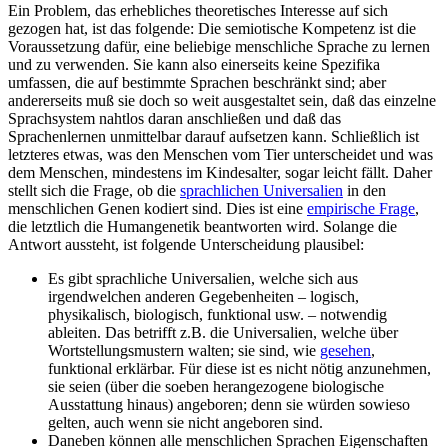
Ein Problem, das erhebliches theoretisches Interesse auf sich
gezogen hat, ist das folgende: Die semiotische Kompetenz ist die
Voraussetzung dafür, eine beliebige menschliche Sprache zu lernen
und zu verwenden. Sie kann also einerseits keine Spezifika
umfassen, die auf bestimmte Sprachen beschränkt sind; aber
andererseits muß sie doch so weit ausgestaltet sein, daß das einzelne
Sprachsystem nahtlos daran anschließen und daß das
Sprachenlernen unmittelbar darauf aufsetzen kann. Schließlich ist
letzteres etwas, was den Menschen vom Tier unterscheidet und was
dem Menschen, mindestens im Kindesalter, sogar leicht fällt. Daher
stellt sich die Frage, ob die
sprachlichen Universalien
in den
menschlichen Genen kodiert sind. Dies ist eine
empirische Frage
,
die letztlich die Humangenetik beantworten wird. Solange die
Antwort aussteht, ist folgende Unterscheidung plausibel:
Es gibt sprachliche Universalien, welche sich aus
irgendwelchen anderen Gegebenheiten – logisch,
physikalisch, biologisch, funktional usw. – notwendig
ableiten. Das betrifft z.B. die Universalien, welche über
Wortstellungsmustern walten; sie sind, wie
gesehen
,
funktional erklärbar. Für diese ist es nicht nötig anzunehmen,
sie seien (über die soeben herangezogene biologische
Ausstattung hinaus) angeboren; denn sie würden sowieso
gelten, auch wenn sie nicht angeboren sind.
Daneben können alle menschlichen Sprachen Eigenschaften