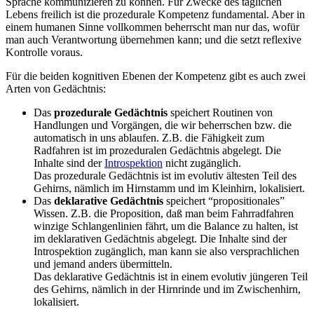
Sprache kommunizieren zu können. Für Zwecke des täglichen
Lebens freilich ist die prozedurale Kompetenz fundamental. Aber in
einem humanen Sinne vollkommen beherrscht man nur das, wofür
man auch Verantwortung übernehmen kann; und die setzt reflexive
Kontrolle voraus.
Für die beiden kognitiven Ebenen der Kompetenz gibt es auch zwei
Arten von Gedächtnis:
Das
prozedurale Gedächtnis
speichert Routinen von
Handlungen und Vorgängen, die wir beherrschen bzw. die
automatisch in uns ablaufen. Z.B. die Fähigkeit zum
Radfahren ist im prozeduralen Gedächtnis abgelegt. Die
Inhalte sind der
Introspektion
nicht zugänglich.
Das prozedurale Gedächtnis ist im evolutiv ältesten Teil des
Gehirns, nämlich im Hirnstamm und im Kleinhirn, lokalisiert.
Das
deklarative Gedächtnis
speichert “propositionales”
Wissen. Z.B. die Proposition, daß man beim Fahrradfahren
winzige Schlangenlinien fährt, um die Balance zu halten, ist
im deklarativen Gedächtnis abgelegt. Die Inhalte sind der
Introspektion zugänglich, man kann sie also versprachlichen
und jemand anders übermitteln.
Das deklarative Gedächtnis ist in einem evolutiv jüngeren Teil
des Gehirns, nämlich in der Hirnrinde und im Zwischenhirn,
lokalisiert.