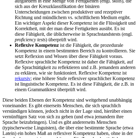
aufgliedern in eine Menge von Fertigkeiten (engl.
skills
), die
sich aus der Kreuzklassifikation der binären
Unterscheidungen zwischen produktiver und rezeptiver
Richtung und mündlichem vs. schriftlichem Medium ergibt.
Ein wichtiger Aspekt dieser Kompetenz ist die Flüssigkeit und
Korrektheit, mit der man diese Fertigkeiten ausübt. Es ist
diese Fähigkeit, die üblicherweise in Sprachstandstests (engl.
proficiency tests
) überprüft wird.
Reflexive Kompetenz
ist die Fähigkeit, die prozedurale
Kompetenz in einem bestimmten Bereich zu kontrollieren. Sie
setzt Reflexion und Wissen über diese Fähigkeit voraus.
Reflexive sprachliche Kompetenz ist daher die Fähigkeit, auf
die Sprachtätigkeit zu reflektieren und z.B. jemandem anderen
zu erklären, wie sie funktioniert. Reflexive Kompetenz ist
rekursiv
; eine höhere Stufe reflexiver sprachlicher Kompetenz
ist linguistische Kompetenz. Es ist diese Fähigkeit, die z.B. in
einem Grammatiktest überprüft wird.
Diese beiden Ebenen der Kompetenz sind weitgehend unabhängig
voneinander. Es gibt einerseits Menschen, die sich sprachlich
verständigen können, jedoch nicht in der Lage sind, hierüber einen
vernünftigen Satz von sich zu geben (und etwa jemandem ihre
Sprache beizubringen). Und es gibt andererseits Menschen
(typischerweise Linguisten), die über eine bestimmte Sprache (etwa
Latein) ein hohes Maß an reflexiver Kompetenz haben, ohne in der