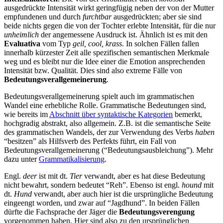
ausgedrückte Intensität wirkt geringfügig neben der von der Mutter
empfundenen und durch
furchtbar
ausgedrückten; aber sie sind
beide nichts gegen die von der Tochter erlebte Intensität, für die nur
unheimlich
der angemessene Ausdruck ist. Ähnlich ist es mit den
Evaluativa
vom Typ
geil, cool, krass
. In solchen Fällen fallen
innerhalb kürzester Zeit alle spezifischen semantischen Merkmale
weg und es bleibt nur die Idee einer die Emotion ansprechenden
Intensität bzw. Qualität. Dies sind also extreme Fälle von
Bedeutungsverallgemeinerung
.
Bedeutungsverallgemeinerung spielt auch im grammatischen
Wandel eine erhebliche Rolle. Grammatische Bedeutungen sind,
wie bereits im
Abschnitt über syntaktische Kategorien
bemerkt,
hochgradig abstrakt, also allgemein. Z.B. ist die semantische Seite
des grammatischen Wandels, der zur Verwendung des Verbs
haben
“besitzen” als Hilfsverb des Perfekts führt, ein Fall von
Bedeutungsverallgemeinerung (“Bedeutungsausbleichung”). Mehr
dazu unter
Grammatikalisierung
.
Engl.
deer
ist mit dt.
Tier
verwandt, aber es hat diese Bedeutung
nicht bewahrt, sondern bedeutet “Reh”. Ebenso ist engl.
hound
mit
dt.
Hund
verwandt, aber auch hier ist die ursprüngliche Bedeutung
eingeengt worden, und zwar auf “Jagdhund”. In beiden Fällen
dürfte die Fachsprache der Jäger die
Bedeutungsverengung
vorgenommen haben. Hier sind also zu den ursprünglichen