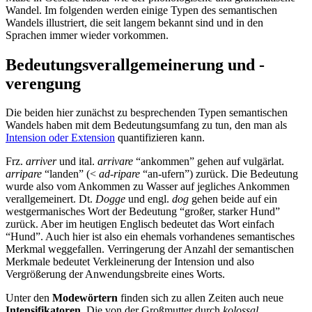
Wandel. Im folgenden werden einige Typen des semantischen
Wandels illustriert, die seit langem bekannt sind und in den
Sprachen immer wieder vorkommen.
Bedeutungsverallgemeinerung und -
verengung
Die beiden hier zunächst zu besprechenden Typen semantischen
Wandels haben mit dem Bedeutungsumfang zu tun, den man als
Intension oder Extension
quantifizieren kann.
Frz.
arriver
und ital.
arrivare
“ankommen” gehen auf vulgärlat.
arripare
“landen” (<
ad-ripare
“an-ufern”) zurück. Die Bedeutung
wurde also vom Ankommen zu Wasser auf jegliches Ankommen
verallgemeinert. Dt.
Dogge
und engl.
dog
gehen beide auf ein
westgermanisches Wort der Bedeutung “großer, starker Hund”
zurück. Aber im heutigen Englisch bedeutet das Wort einfach
“Hund”. Auch hier ist also ein ehemals vorhandenes semantisches
Merkmal weggefallen. Verringerung der Anzahl der semantischen
Merkmale bedeutet Verkleinerung der Intension und also
Vergrößerung der Anwendungsbreite eines Worts.
Unter den
Modewörtern
finden sich zu allen Zeiten auch neue
Intensifikatoren
. Die von der Großmutter durch
kolossal