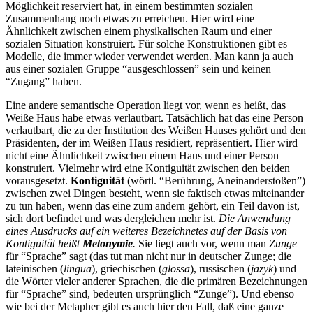
Möglichkeit reserviert hat, in einem bestimmten sozialen
Zusammenhang noch etwas zu erreichen. Hier wird eine
Ähnlichkeit zwischen einem physikalischen Raum und einer
sozialen Situation konstruiert. Für solche Konstruktionen gibt es
Modelle, die immer wieder verwendet werden. Man kann ja auch
aus einer sozialen Gruppe “ausgeschlossen” sein und keinen
“Zugang” haben.
Eine andere semantische Operation liegt vor, wenn es heißt, das
Weiße Haus habe etwas verlautbart. Tatsächlich hat das eine Person
verlautbart, die zu der Institution des Weißen Hauses gehört und den
Präsidenten, der im Weißen Haus residiert, repräsentiert. Hier wird
nicht eine Ähnlichkeit zwischen einem Haus und einer Person
konstruiert. Vielmehr wird eine Kontiguität zwischen den beiden
vorausgesetzt.
Kontiguität
(wörtl. “Berührung, Aneinanderstoßen”)
zwischen zwei Dingen besteht, wenn sie faktisch etwas miteinander
zu tun haben, wenn das eine zum andern gehört, ein Teil davon ist,
sich dort befindet und was dergleichen mehr ist.
Die Anwendung
eines Ausdrucks auf ein weiteres Bezeichnetes auf der Basis von
Kontiguität heißt
Metonymie
.
Sie liegt auch vor, wenn man
Zunge
für “Sprache” sagt (das tut man nicht nur in deutscher Zunge; die
lateinischen (
lingua
), griechischen (
glossa
), russischen (
jazyk
) und
die Wörter vieler anderer Sprachen, die die primären Bezeichnungen
für “Sprache” sind, bedeuten ursprünglich “Zunge”). Und ebenso
wie bei der Metapher gibt es auch hier den Fall, daß eine ganze