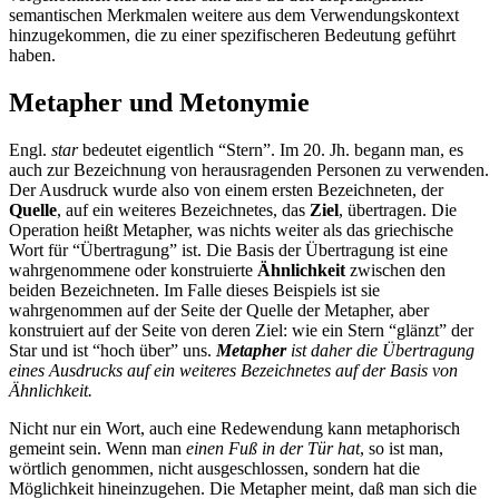
semantischen Merkmalen weitere aus dem Verwendungskontext
hinzugekommen, die zu einer spezifischeren Bedeutung geführt
haben.
Metapher und Metonymie
Engl.
star
bedeutet eigentlich “Stern”. Im 20. Jh. begann man, es
auch zur Bezeichnung von herausragenden Personen zu verwenden.
Der Ausdruck wurde also von einem ersten Bezeichneten, der
Quelle
, auf ein weiteres Bezeichnetes, das
Ziel
, übertragen. Die
Operation heißt Metapher, was nichts weiter als das griechische
Wort für “Übertragung” ist. Die Basis der Übertragung ist eine
wahrgenommene oder konstruierte
Ähnlichkeit
zwischen den
beiden Bezeichneten. Im Falle dieses Beispiels ist sie
wahrgenommen auf der Seite der Quelle der Metapher, aber
konstruiert auf der Seite von deren Ziel: wie ein Stern “glänzt” der
Star und ist “hoch über” uns.
Metapher
ist daher die Übertragung
eines Ausdrucks auf ein weiteres Bezeichnetes auf der Basis von
Ähnlichkeit.
Nicht nur ein Wort, auch eine Redewendung kann metaphorisch
gemeint sein. Wenn man
einen Fuß in der Tür hat
, so ist man,
wörtlich genommen, nicht ausgeschlossen, sondern hat die
Möglichkeit hineinzugehen. Die Metapher meint, daß man sich die