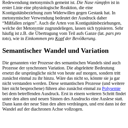
Redewendung metonymisch gemeint ist.
Die Nase rümpfen
ist in
erster Linie eine physiologische Reaktion, die eine
Kontiguitätsbeziehung zum Widerwillen gegen Gestank hat. In
metonymischer Verwendung bedeutet der Ausdruck daher
“Mißfallen zeigen”. Auch die Arten von Kontiguitätsbeziehungen,
welche der Metonymie zugrundeliegen, lassen sich typisieren. Sehr
häufig ist z.B. die Übertragung vom Teil aufs Ganze (lat.
pars pro
toto
), wie in
Einkommen pro
Kopf
der Bevölkerung
.
Semantischer Wandel und Variation
Die genannten vier Prozesse des semantischen Wandels sind auch
Prozesse der synchronen Variation. Die abgeleitete Bedeutung
ersetzt die ursprüngliche nicht von heute auf morgen, sondern tritt
zunächst einmal zu ihr hinzu. Wäre das nicht so, könnte sie ja gar
nicht verstanden werden. Diese semantischen Prozesse (und weitere
hier nicht besprochene) führen also zunächst einmal zu
Polysemie
bei dem betreffenden Ausdruck. Erst in einem weiteren Schritt findet
unter den alten und neuen Sinnen des Ausdrucks eine Auslese statt.
Dann kann der neue Sinn den alten verdrängen, und erst dann ist der
Wandel auf der diachronen Achse vollzogen.