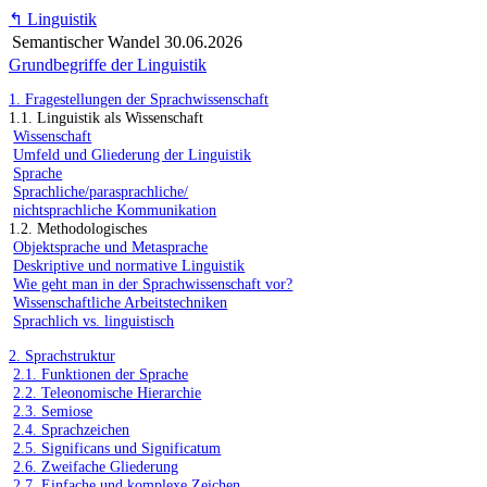
↰
Linguistik
Semantischer Wandel
30.06.2026
Grundbegriffe der Linguistik
1. Fragestellungen der Sprachwissenschaft
1.1. Linguistik als Wissenschaft
Wissenschaft
Umfeld und Gliederung der Linguistik
Sprache
Sprachliche/parasprachliche/
nichtsprachliche Kommunikation
1.2. Methodologisches
Objektsprache und Metasprache
Deskriptive und normative Linguistik
Wie geht man in der Sprachwissenschaft vor?
Wissenschaftliche Arbeitstechniken
Sprachlich vs. linguistisch
2. Sprachstruktur
2.1. Funktionen der Sprache
2.2. Teleonomische Hierarchie
2.3. Semiose
2.4. Sprachzeichen
2.5. Significans und Significatum
2.6. Zweifache Gliederung
2.7. Einfache und komplexe Zeichen