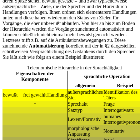
deren Spitze stehen bewußt gesetzte – und zwar typischerweise
außersprachliche – Ziele, die der Sprecher und der Hörer durch
Handlungen verfolgen. Ihnen ordnen sich elementarere Handlungen
unter, und diese haben wiederum den Status von Zielen für
Vorgänge, die eher unbewußt ablaufen. Von hier an bis zum Boden
der Hierarchie werden die Vorgänge zunehmend automatisiert und
können schließlich nicht einmal mehr bewußt gemacht werden.
Letzteres trifft z.B. auf die Artikulationsbewegungen zu. Diese
zunehmende
Automatisierung
korreliert mit der in §2 dargestellten
schrittweisen Versprachlichung des Gedankens durch den Sprecher.
Sie läßt sich wie folgt an einem Beispiel illustrieren:
Teleonomische Hierarchie in der Sprachtätigkeit
Eigenschaften der
sprachliche Operation
Komponente
allgemein
Beispiel
außersprachliches
Identifikation des
bewußt
frei gewählt
Handlung
Ziel
Täters
↑
Sprechakt
Frage
|
Satztyp
Interrogativsatz
humanes
|
Lexem/Formativ
Interrogativprono
morphologische
|
Nominativ
Anpassung