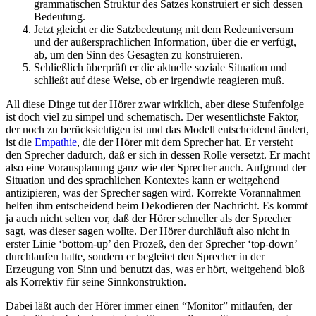
grammatischen Struktur des Satzes konstruiert er sich dessen
Bedeutung.
Jetzt gleicht er die Satzbedeutung mit dem Redeuniversum
und der außersprachlichen Information, über die er verfügt,
ab, um den Sinn des Gesagten zu konstruieren.
Schließlich überprüft er die aktuelle soziale Situation und
schließt auf diese Weise, ob er irgendwie reagieren muß.
All diese Dinge tut der Hörer zwar wirklich, aber diese Stufenfolge
ist doch viel zu simpel und schematisch. Der wesentlichste Faktor,
der noch zu berücksichtigen ist und das Modell entscheidend ändert,
ist die
Empathie
, die der Hörer mit dem Sprecher hat. Er versteht
den Sprecher dadurch, daß er sich in dessen Rolle versetzt. Er macht
also eine Vorausplanung ganz wie der Sprecher auch. Aufgrund der
Situation und des sprachlichen Kontextes kann er weitgehend
antizipieren, was der Sprecher sagen wird. Korrekte Vorannahmen
helfen ihm entscheidend beim Dekodieren der Nachricht. Es kommt
ja auch nicht selten vor, daß der Hörer schneller als der Sprecher
sagt, was dieser sagen wollte. Der Hörer durchläuft also nicht in
erster Linie ‘bottom-up’ den Prozeß, den der Sprecher ‘top-down’
durchlaufen hatte, sondern er begleitet den Sprecher in der
Erzeugung von Sinn und benutzt das, was er hört, weitgehend bloß
als Korrektiv für seine Sinnkonstruktion.
Dabei läßt auch der Hörer immer einen “Monitor” mitlaufen, der