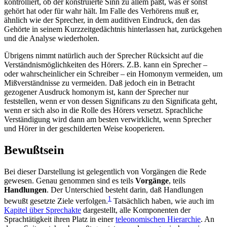
kontrolliert, ob der konstruierte Sinn zu allem paßt, was er sonst
gehört hat oder für wahr hält. Im Falle des Verhörens muß er,
ähnlich wie der Sprecher, in dem auditiven Eindruck, den das
Gehörte in seinem Kurzzeitgedächtnis hinterlassen hat, zurückgehen
und die Analyse wiederholen.
Übrigens nimmt natürlich auch der Sprecher Rücksicht auf die
Verständnismöglichkeiten des Hörers. Z.B. kann ein Sprecher –
oder wahrscheinlicher ein Schreiber – ein Homonym vermeiden, um
Mißverständnisse zu vermeiden. Daß jedoch ein in Betracht
gezogener Ausdruck homonym ist, kann der Sprecher nur
feststellen, wenn er von dessen Significans zu den Significata geht,
wenn er sich also in die Rolle des Hörers versetzt. Sprachliche
Verständigung wird dann am besten verwirklicht, wenn Sprecher
und Hörer in der geschilderten Weise kooperieren.
Bewußtsein
Bei dieser Darstellung ist gelegentlich von Vorgängen die Rede
gewesen. Genau genommen sind es teils
Vorgänge
, teils
Handlungen
. Der Unterschied besteht darin, daß Handlungen
1
bewußt gesetzte Ziele verfolgen.
Tatsächlich haben, wie auch im
Kapitel über Sprechakte
dargestellt, alle Komponenten der
Sprachtätigkeit ihren Platz in einer
teleonomischen Hierarchie
. An