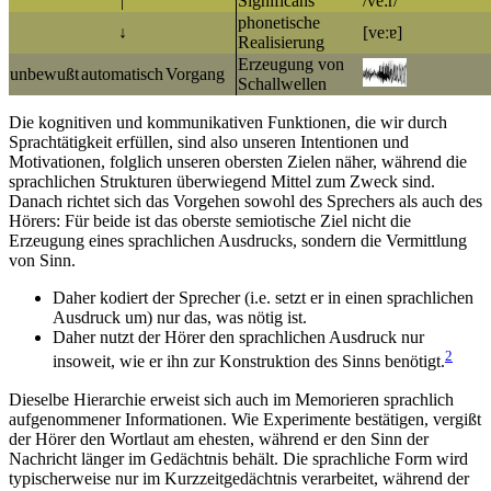
|
Significans
/ve:r/
phonetische
↓
[veːɐ]
Realisierung
Erzeugung von
unbewußt
automatisch
Vorgang
Schallwellen
Die kognitiven und kommunikativen Funktionen, die wir durch
Sprachtätigkeit erfüllen, sind also unseren Intentionen und
Motivationen, folglich unseren obersten Zielen näher, während die
sprachlichen Strukturen überwiegend Mittel zum Zweck sind.
Danach richtet sich das Vorgehen sowohl des Sprechers als auch des
Hörers: Für beide ist das oberste semiotische Ziel nicht die
Erzeugung eines sprachlichen Ausdrucks, sondern die Vermittlung
von Sinn.
Daher kodiert der Sprecher (i.e. setzt er in einen sprachlichen
Ausdruck um) nur das, was nötig ist.
Daher nutzt der Hörer den sprachlichen Ausdruck nur
2
insoweit, wie er ihn zur Konstruktion des Sinns benötigt.
Dieselbe Hierarchie erweist sich auch im Memorieren sprachlich
aufgenommener Informationen. Wie Experimente bestätigen, vergißt
der Hörer den Wortlaut am ehesten, während er den Sinn der
Nachricht länger im Gedächtnis behält. Die sprachliche Form wird
typischerweise nur im Kurzzeitgedächtnis verarbeitet, während der