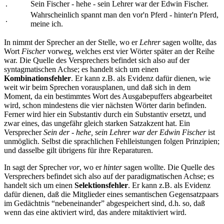
.
Sein Fischer - hehe - sein Lehrer war der Edwin Fischer.
Wahrscheinlich spannt man den vor'n Pferd - hinter'n Pferd,
.
meine ich.
In
nimmt der Sprecher an der Stelle, wo er
Lehrer
sagen wollte, das
Wort
Fischer
vorweg, welches erst vier Wörter später an der Reihe
war. Die Quelle des Versprechers befindet sich also auf der
syntagmatischen Achse; es handelt sich um einen
Kombinationsfehler
. Er kann z.B. als Evidenz dafür dienen, wie
weit wir beim Sprechen vorausplanen, und daß sich in dem
Moment, da ein bestimmtes Wort des Ausgabepuffers abgearbeitet
wird, schon mindestens die vier nächsten Wörter darin befinden.
Ferner wird hier ein Substantiv durch ein Substantiv ersetzt, und
zwar eines, das ungefähr gleich starken Satzakzent hat. Ein
Versprecher
Sein der - hehe, sein Lehrer war der Edwin Fischer
ist
unmöglich. Selbst die sprachlichen Fehlleistungen folgen Prinzipien;
und dasselbe gilt übrigens für ihre Reparaturen.
In
sagt der Sprecher
vor
, wo er
hinter
sagen wollte. Die Quelle des
Versprechers befindet sich also auf der paradigmatischen Achse; es
handelt sich um einen
Selektionsfehler
. Er kann z.B. als Evidenz
dafür dienen, daß die Mitglieder eines semantischen Gegensatzpaars
im Gedächtnis “nebeneinander” abgespeichert sind, d.h. so, daß
wenn das eine aktiviert wird, das andere mitaktiviert wird.