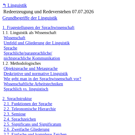
↰
Linguistik
Redeerzeugung und Redeverstehen
07.07.2026
Grundbegriffe der Linguistik
1. Fragestellungen der Sprachwissenschaft
1.1. Linguistik als Wissenschaft
Wissenschaft
Umfeld und Gliederung der Linguistik
Sprache
Sprachliche/parasprachliche/
nichtsprachliche Kommunikation
1.2. Methodologisches
Objektsprache und Metasprache
Deskriptive und normative Linguistik
Wie geht man in der Sprachwissenschaft vor?
Wissenschaftliche Arbeitstechniken
Sprachlich vs. linguistisch
2. Sprachstruktur
2.1. Funktionen der Sprache
2.2. Teleonomische Hierarchie
2.3. Semiose
2.4. Sprachzeichen
2.5. Significans und Significatum
2.6. Zweifache Gliederung
2.7. Einfache und komplexe Zeichen