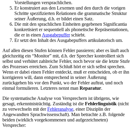
Vorstellungen versprachlichen.
Er konstruiert aus den Lexemen und den durch die vorigen
Schritte spezifizierten Relationen die grammatische Struktur
seiner Äußerung, d.h. er bildet einen Satz.
Die mit den sprachlichen Einheiten gegebenen Significantia
konkretisiert er sequentiell als phonetische Repräsentationen,
die er in einen
Ausgabepuffer
schiebt.
Er setzt den Inhalt des Ausgabepuffers artikulatorisch um.
Auf allen diesen Stufen können Fehler passieren; aber es läuft auch
gleichzeitig ein “Monitor” mit, d.h. der Sprecher kontrolliert sich
selbst und verhütet zahlreiche Fehler, noch bevor sie die letzte Stufe
des Prozesses erreichen. Zum Schluß hört er sich selbst sprechen.
Wenn er dabei einen Fehler entdeckt, muß er entscheiden, ob er ihn
korrigieren will, dann entsprechend in seiner Äußerung
zurückgehen bis vor den Punkt, wo der Fehler auftrat, und noch
einmal formulieren. Letzteres nennt man
Reparatur
.
Die systematische Analyse von Versprechern ist übrigens, wie
gesagt, erkenntnisträchtig. Zuständig ist die
Fehlerlinguistik
(nicht
zu verwechseln mit der
Fehleranalyse
, einer Disziplin der
Angewandten Sprachwissenschaft). Man betrachte z.B. folgende
beiden (wirklich vorgekommenen und aufgezeichneten)
Versprecher: