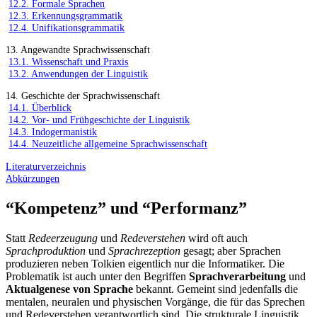
12.2. Formale Sprachen
12.3. Erkennungsgrammatik
12.4. Unifikationsgrammatik
13. Angewandte Sprachwissenschaft
13.1. Wissenschaft und Praxis
13.2. Anwendungen der Linguistik
14. Geschichte der Sprachwissenschaft
14.1. Überblick
14.2. Vor- und Frühgeschichte der Linguistik
14.3. Indogermanistik
14.4. Neuzeitliche allgemeine Sprachwissenschaft
Literaturverzeichnis
Abkürzungen
“Kompetenz” und “Performanz”
Statt
Redeerzeugung
und
Redeverstehen
wird oft auch
Sprachproduktion
und
Sprachrezeption
gesagt; aber Sprachen
produzieren neben Tolkien eigentlich nur die Informatiker. Die
Problematik ist auch unter den Begriffen
Sprachverarbeitung
und
Aktualgenese von Sprache
bekannt. Gemeint sind jedenfalls die
mentalen, neuralen und physischen Vorgänge, die für das Sprechen
und Redeverstehen verantwortlich sind. Die strukturale Linguistik