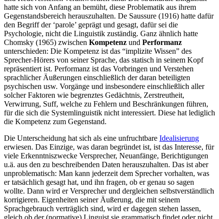
hatte sich von Anfang an bemüht, diese Problematik aus ihrem
Gegenstandsbereich herauszuhalten. De Saussure (1916) hatte dafür
den Begriff der ‘parole’ geprägt und gesagt, dafür sei die
Psychologie, nicht die Linguistik zuständig. Ganz ähnlich hatte
Chomsky (1965) zwischen
Kompetenz
und
Performanz
unterschieden: Die Kompetenz ist das “implizite Wissen” des
Sprecher-Hörers von seiner Sprache, das statisch in seinem Kopf
repräsentiert ist. Performanz ist das Vorbringen und Verstehen
sprachlicher Äußerungen einschließlich der daran beteiligten
psychischen usw. Vorgänge und insbesondere einschließlich aller
solcher Faktoren wie begrenztes Gedächtnis, Zerstreutheit,
Verwirrung, Suff, welche zu Fehlern und Beschränkungen führen,
für die sich die Systemlinguistik nicht interessiert. Diese hat lediglich
die Kompetenz zum Gegenstand.
Die Unterscheidung hat sich als eine unfruchtbare
Idealisierung
erwiesen. Das Einzige, was daran begründet ist, ist das Interesse, für
viele Erkenntniszwecke Versprecher, Neuanfänge, Berichtigungen
u.ä. aus den zu beschreibenden Daten herauszuhalten. Das ist aber
unproblematisch: Man kann jederzeit dem Sprecher vorhalten, was
er tatsächlich gesagt hat, und ihn fragen, ob er genau so sagen
wollte. Dann wird er Versprecher und dergleichen selbstverständlich
korrigieren. Eigenheiten seiner Äußerung, die mit seinem
Sprachgebrauch verträglich sind, wird er dagegen stehen lassen,
gleich ob der (normative) Linguist sie grammatisch findet oder nicht.