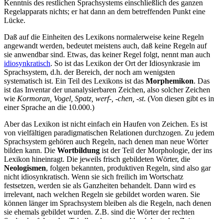
Kenntnis des restlichen Sprachsystems einschließlich des ganzen
Regelapparats nichts; er hat dann an dem betreffenden Punkt eine
Lücke.
Daß auf die Einheiten des Lexikons normalerweise keine Regeln
angewandt werden, bedeutet meistens auch, daß keine Regeln auf
sie anwendbar sind. Etwas, das keiner Regel folgt, nennt man auch
idiosynkratisch
. So ist das Lexikon der Ort der Idiosynkrasie im
Sprachsystem, d.h. der Bereich, der noch am wenigsten
systematisch ist. Ein Teil des Lexikons ist das
Morphemikon
. Das
ist das Inventar der unanalysierbaren Zeichen, also solcher Zeichen
wie
Kormoran, Vogel, Spatz, werf-, -chen, -st
. (Von diesen gibt es in
einer Sprache an die 10.000.)
Aber das Lexikon ist nicht einfach ein Haufen von Zeichen. Es ist
von vielfältigen paradigmatischen Relationen durchzogen. Zu jedem
Sprachsystem gehören auch Regeln, nach denen man neue Wörter
bilden kann. Die
Wortbildung
ist der Teil der Morphologie, der ins
Lexikon hineinragt. Die jeweils frisch gebildeten Wörter, die
Neologismen
, folgen bekannten, produktiven Regeln, sind also gar
nicht idiosynkratisch. Wenn sie sich freilich im Wortschatz
festsetzen, werden sie als Ganzheiten behandelt. Dann wird es
irrelevant, nach welchen Regeln sie gebildet worden waren. Sie
können länger im Sprachsystem bleiben als die Regeln, nach denen
sie ehemals gebildet wurden. Z.B. sind die Wörter der rechten