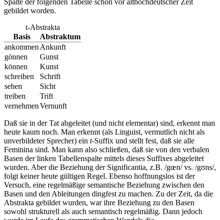
Spalte der folgenden Tabelle schon vor althochdeutscher Zeit
gebildet worden.
t
-Abstrakta
Basis
Abstraktum
ankommen
Ankunft
gönnen
Gunst
können
Kunst
schreiben
Schrift
sehen
Sicht
treiben
Trift
vernehmen
Vernunft
Daß sie in der Tat abgeleitet (und nicht elementar) sind, erkennt man
heute kaum noch. Man erkennt (als Linguist, vermutlich nicht als
unverbildeter Sprecher) ein
t
-Suffix und stellt fest, daß sie alle
Feminina sind. Man kann also schließen, daß sie von den verbalen
Basen der linken Tabellenspalte mittels dieses Suffixes abgeleitet
wurden. Aber die Beziehung der Significantia, z.B. /gœn/ vs. /gʊns/,
folgt keiner heute gültigen Regel. Ebenso hoffnungslos ist der
Versuch, eine regelmäßige semantische Beziehung zwischen den
Basen und den Ableitungen dingfest zu machen. Zu der Zeit, da die
Abstrakta gebildet wurden, war ihre Beziehung zu den Basen
sowohl strukturell als auch semantisch regelmäßig. Dann jedoch