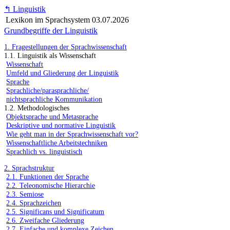
↰
Linguistik
Lexikon im Sprachsystem
03.07.2026
Grundbegriffe der Linguistik
1. Fragestellungen der Sprachwissenschaft
1.1. Linguistik als Wissenschaft
Wissenschaft
Umfeld und Gliederung der Linguistik
Sprache
Sprachliche/parasprachliche/
nichtsprachliche Kommunikation
1.2. Methodologisches
Objektsprache und Metasprache
Deskriptive und normative Linguistik
Wie geht man in der Sprachwissenschaft vor?
Wissenschaftliche Arbeitstechniken
Sprachlich vs. linguistisch
2. Sprachstruktur
2.1. Funktionen der Sprache
2.2. Teleonomische Hierarchie
2.3. Semiose
2.4. Sprachzeichen
2.5. Significans und Significatum
2.6. Zweifache Gliederung
2.7. Einfache und komplexe Zeichen