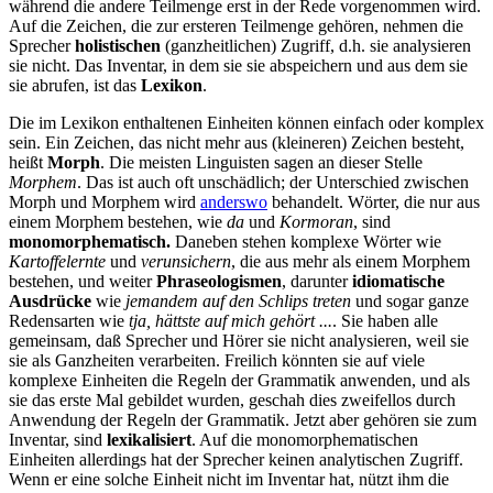
während die andere Teilmenge erst in der Rede vorgenommen wird.
Auf die Zeichen, die zur ersteren Teilmenge gehören, nehmen die
Sprecher
holistischen
(ganzheitlichen) Zugriff, d.h. sie analysieren
sie nicht. Das Inventar, in dem sie sie abspeichern und aus dem sie
sie abrufen, ist das
Lexikon
.
Die im Lexikon enthaltenen Einheiten können einfach oder komplex
sein. Ein Zeichen, das nicht mehr aus (kleineren) Zeichen besteht,
heißt
Morph
. Die meisten Linguisten sagen an dieser Stelle
Morphem
. Das ist auch oft unschädlich; der Unterschied zwischen
Morph und Morphem wird
anderswo
behandelt. Wörter, die nur aus
einem Morphem bestehen, wie
da
und
Kormoran
, sind
monomorphematisch.
Daneben stehen komplexe Wörter wie
Kartoffelernte
und
verunsichern
, die aus mehr als einem Morphem
bestehen, und weiter
Phraseologismen
, darunter
idiomatische
Ausdrücke
wie
jemandem auf den Schlips treten
und sogar ganze
Redensarten wie
tja, hättste auf mich gehört ...
. Sie haben alle
gemeinsam, daß Sprecher und Hörer sie nicht analysieren, weil sie
sie als Ganzheiten verarbeiten. Freilich könnten sie auf viele
komplexe Einheiten die Regeln der Grammatik anwenden, und als
sie das erste Mal gebildet wurden, geschah dies zweifellos durch
Anwendung der Regeln der Grammatik. Jetzt aber gehören sie zum
Inventar, sind
lexikalisiert
. Auf die monomorphematischen
Einheiten allerdings hat der Sprecher keinen analytischen Zugriff.
Wenn er eine solche Einheit nicht im Inventar hat, nützt ihm die