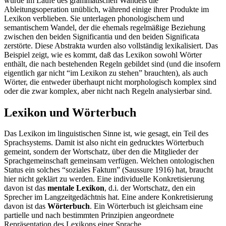
wurde im Laufe des grammatischen Wandels die
Ableitungsoperation unüblich, während einige ihrer Produkte im
Lexikon verblieben. Sie unterlagen phonologischem und
semantischem Wandel, der die ehemals regelmäßige Beziehung
zwischen den beiden Significantia und den beiden Significata
zerstörte. Diese Abstrakta wurden also vollständig lexikalisiert. Das
Beispiel zeigt, wie es kommt, daß das Lexikon sowohl Wörter
enthält, die nach bestehenden Regeln gebildet sind (und die insofern
eigentlich gar nicht “im Lexikon zu stehen” brauchten), als auch
Wörter, die entweder überhaupt nicht morphologisch komplex sind
oder die zwar komplex, aber nicht nach Regeln analysierbar sind.
Lexikon und Wörterbuch
Das Lexikon im linguistischen Sinne ist, wie gesagt, ein Teil des
Sprachsystems. Damit ist also nicht ein gedrucktes Wörterbuch
gemeint, sondern der Wortschatz, über den die Mitglieder der
Sprachgemeinschaft gemeinsam verfügen. Welchen ontologischen
Status ein solches “soziales Faktum” (Saussure 1916) hat, braucht
hier nicht geklärt zu werden. Eine individuelle Konkretisierung
davon ist das
mentale Lexikon
, d.i. der Wortschatz, den ein
Sprecher im Langzeitgedächtnis hat. Eine andere Konkretisierung
davon ist das
Wörterbuch
. Ein Wörterbuch ist gleichsam eine
partielle und nach bestimmten Prinzipien angeordnete
Repräsentation des Lexikons einer Sprache.