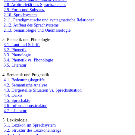
2.8. Arbitrarietät des Sprachzeichens
2.9. Form und Substanz
2.10. Sprachsystem
2.11. Paradigmatische und syntagmatische Relationen
2.12. Aufbau des Sprachsystems
2.13. Semasiologie und Onomasiologie
3. Phonetik und Phonologie
3.1. Laut und Schrift
3.2. Phonetik
3.3. Phonologie
3.4. Phonetik vs. Phonologie
3.5. Literatur
4. Semantik und Pragmatik
4.1. Bedeutungsbegriffe
4.2. Semantische Analyse
4.3. Dargestellte Situation vs. Sprechsituation
4.4. Deixis
4.5. Sprechakte
4.6. Informationsstruktur
4.7. Literatur
5. Lexikologie
5.1. Lexikon im Sprachsystem
5.2. Struktur des Lexikoneintrags