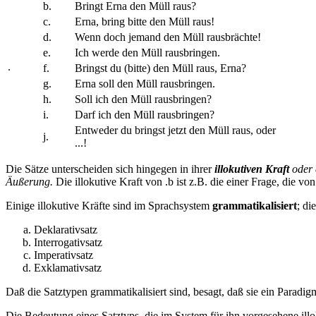
b.
Bringt Erna den Müll raus?
c.
Erna, bring bitte den Müll raus!
d.
Wenn doch jemand den Müll rausbrächte!
e.
Ich werde den Müll rausbringen.
.
f.
Bringst du (bitte) den Müll raus, Erna?
g.
Erna soll den Müll rausbringen.
h.
Soll ich den Müll rausbringen?
i.
Darf ich den Müll rausbringen?
Entweder du bringst jetzt den Müll raus, oder
j.
...!
Die Sätze unterscheiden sich hingegen in ihrer
illokutiven Kraft
oder 
Äußerung.
Die illokutive Kraft von
.
b ist z.B. die einer Frage, die vo
Einige illokutive Kräfte sind im Sprachsystem
grammatikalisiert
; di
Deklarativsatz
Interrogativsatz
Imperativsatz
Exklamativsatz
Daß die Satztypen grammatikalisiert sind, besagt, daß sie ein Paradig
Die Bedeutung eines Satztyps, die im System für ihn vorgesehene illok