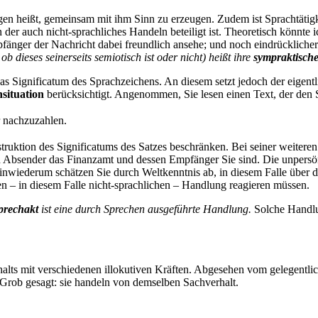
en heißt, gemeinsam mit ihm Sinn zu erzeugen. Zudem ist Sprachtätigke
n der auch nicht-sprachliches Handeln beteiligt ist. Theoretisch könn
pfänger der Nachricht dabei freundlich ansehe; und noch eindrücklich
dieses seinerseits semiotisch ist oder nicht) heißt ihre
sympraktisch
das Significatum des Sprachzeichens. An diesem setzt jedoch der eigent
situation
berücksichtigt. Angenommen, Sie lesen einen Text, der den
r nachzuzahlen.
ruktion des Significatums des Satzes beschränken. Bei seiner weiteren
sen Absender das Finanzamt und dessen Empfänger Sie sind. Die unpersö
nwiederum schätzen Sie durch Weltkenntnis ab, in diesem Falle über die
ten – in diesem Falle nicht-sprachlichen – Handlung reagieren müssen.
prechakt
ist eine durch Sprechen ausgeführte Handlung.
Solche Handlu
ehalts mit verschiedenen illokutiven Kräften. Abgesehen vom gelegentl
Grob gesagt: sie handeln von demselben Sachverhalt.