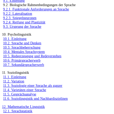
9.1. Einleitung
9.2. Biologische Rahmenbedingungen der Sprache
9.2.1. Funktionale Anforderungen an Sprache
9.2.2. Lateralisation
9.2.3. Spiegelneuronen
9.2.4. Reifung und Plastizität
9.3. Ursprung der Sprache
10. Psycholinguistik
10.1. Einleitung
10.2. Sprache und Denken
10.3. Sprachbeherrschung
10.4. Mentales Sprachsystem
10.5. Redeerzeugung und Redeverstehen
10.6. Primärspracherwerb
10.7. Sekundärspracherwerb
11. Soziolinguistik
11.1. Einleitung
11.2. Variation
11.3. Soziologie einer Sprache als ganzer
11.4. Varietäten einer Sprache
11.5. Gesprächsanalyse
11.6. Soziolinguistik und Nachbardisziplinen
12. Mathematische Linguistik
12.1. Sprachstatistik