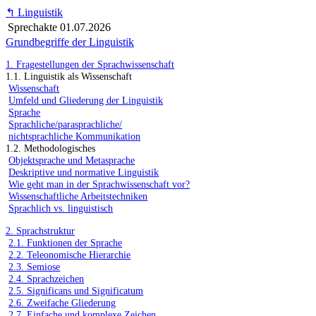
↰
Linguistik
Sprechakte
01.07.2026
Grundbegriffe der Linguistik
1. Fragestellungen der Sprachwissenschaft
1.1. Linguistik als Wissenschaft
Wissenschaft
Umfeld und Gliederung der Linguistik
Sprache
Sprachliche/parasprachliche/
nichtsprachliche Kommunikation
1.2. Methodologisches
Objektsprache und Metasprache
Deskriptive und normative Linguistik
Wie geht man in der Sprachwissenschaft vor?
Wissenschaftliche Arbeitstechniken
Sprachlich vs. linguistisch
2. Sprachstruktur
2.1. Funktionen der Sprache
2.2. Teleonomische Hierarchie
2.3. Semiose
2.4. Sprachzeichen
2.5. Significans und Significatum
2.6. Zweifache Gliederung
2.7. Einfache und komplexe Zeichen