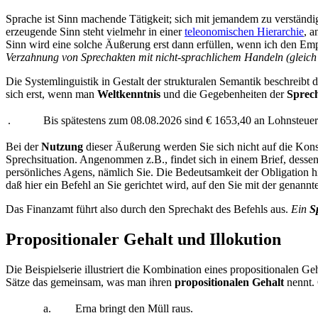
Sprache ist Sinn machende Tätigkeit; sich mit jemandem zu verständig
erzeugende Sinn steht vielmehr in einer
teleonomischen Hierarchie
, a
Sinn wird eine solche Äußerung erst dann erfüllen, wenn ich den Em
Verzahnung von Sprechakten mit nicht-sprachlichem Handeln (gleich ob 
Die Systemlinguistik in Gestalt der strukturalen Semantik beschreibt 
sich erst, wenn man
Weltkenntnis
und die Gegebenheiten der
Sprech
.
Bis spätestens zum 08.08.2026 sind € 1653,40 an Lohnsteue
Bei der
Nutzung
dieser Äußerung werden Sie sich nicht auf die Konst
Sprechsituation. Angenommen z.B.,
findet sich in einem Brief, des
persönliches Agens, nämlich Sie. Die Bedeutsamkeit der Obligation hi
daß hier ein Befehl an Sie gerichtet wird, auf den Sie mit der genann
Das Finanzamt führt also durch
den Sprechakt des Befehls aus.
Ein
S
Propositionaler Gehalt und Illokution
Die Beispielserie
illustriert die Kombination eines propositionalen G
Sätze das gemeinsam, was man ihren
propositionalen Gehalt
nennt. 
a.
Erna bringt den Müll raus.