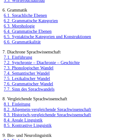
5.3. Wörterbuchaufbau
6. Grammatik
6.1. Sprachliche Ebenen
6.2. Grammatische Kategorien
6.3. Morphologie
6.4. Grammatische Ebenen
6.5. Syntaktische Kategorien und Konstruktionen
6.6. Grammatikalität
7. Diachrone Sprachwissenschaft
7.1. Einführung
7.2. Synchronie – Diachronie – Geschichte
7.3. Phonologischer Wandel
7.4. Semantischer Wandel
7.5. Lexikalischer Wandel
7.6. Grammatischer Wandel
7.7. Sinn des Sprachwandels
8. Vergleichende Sprachwissenschaft
8.1. Einleitung
8.2. Allgemein-vergleichende Sprachwissenschaft
8.3. Historisch-vergleichende Sprachwissenschaft
8.4. Areale Linguistik
8.5. Kontrastive Linguistik
9. Bio- und Neurolinguistik