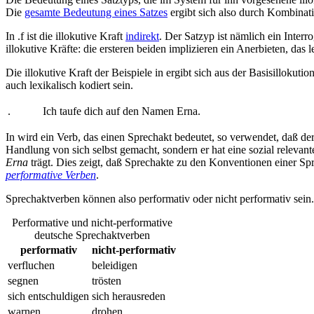
Die
gesamte Bedeutung eines Satzes
ergibt sich also durch Kombinati
In
.
f ist die illokutive Kraft
indirekt
. Der Satzyp ist nämlich ein Inte
illokutive Kräfte: die ersteren beiden implizieren ein Anerbieten, das 
Die illokutive Kraft der Beispiele in
ergibt sich aus der Basisillokuti
auch lexikalisch kodiert sein.
.
Ich taufe dich auf den Namen Erna.
In
wird ein Verb, das einen Sprechakt bedeutet, so verwendet, daß de
Handlung von sich selbst gemacht, sondern er hat eine sozial relev
Erna
trägt. Dies zeigt, daß Sprechakte zu den Konventionen einer S
performative Verben
.
Sprechaktverben können also performativ oder nicht performativ sein. 
Performative und nicht-performative
deutsche Sprechaktverben
performativ
nicht-performativ
verfluchen
beleidigen
segnen
trösten
sich entschuldigen
sich herausreden
warnen
drohen