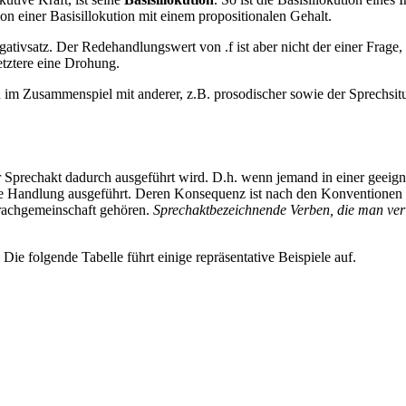
on einer Basisillokution mit einem propositionalen Gehalt.
rrogativsatz. Der Redehandlungswert von
.
f ist aber nicht der einer Frag
letztere eine Drohung.
on im Zusammenspiel mit anderer, z.B. prosodischer sowie der Sprechsit
r Sprechakt dadurch ausgeführt wird. D.h. wenn jemand in einer geeig
ante Handlung ausgeführt. Deren Konsequenz ist nach den Konventione
prachgemeinschaft gehören.
Sprechaktbezeichnende Verben, die man ver
Die folgende Tabelle führt einige repräsentative Beispiele auf.