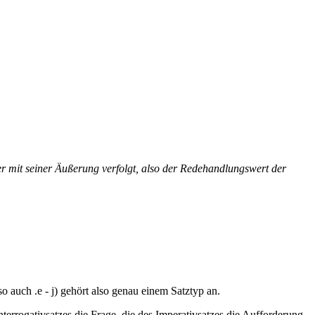
her mit seiner Äußerung verfolgt, also der Redehandlungswert der
lso auch
.e - j) gehört also genau einem Satztyp an.
 Interrogativsatzes die Frage, die des Imperativsatzes die Aufforderung.