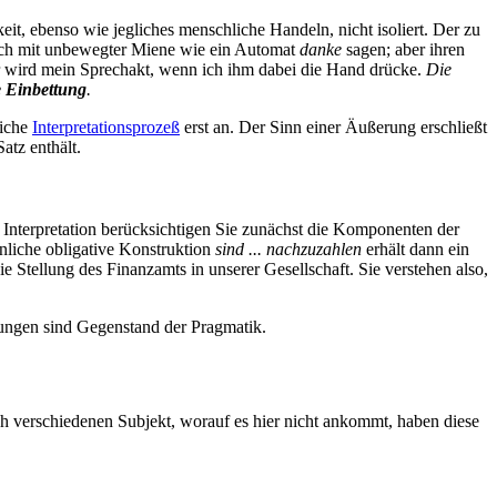
it, ebenso wie jegliches menschliche Handeln, nicht isoliert. Der zu
te ich mit unbewegter Miene wie ein Automat
danke
sagen; aber ihren
er wird mein Sprechakt, wenn ich ihm dabei die Hand drücke.
Die
e Einbettung
.
liche
Interpretationsprozeß
erst an. Der Sinn einer Äußerung erschließt
 Satz
enthält.
 Interpretation berücksichtigen Sie zunächst die Komponenten der
nliche obligative Konstruktion
sind ... nachzuzahlen
erhält dann ein
 Stellung des Finanzamts in unserer Gesellschaft. Sie verstehen also,
ngen sind Gegenstand der Pragmatik.
ich verschiedenen Subjekt, worauf es hier nicht ankommt, haben diese