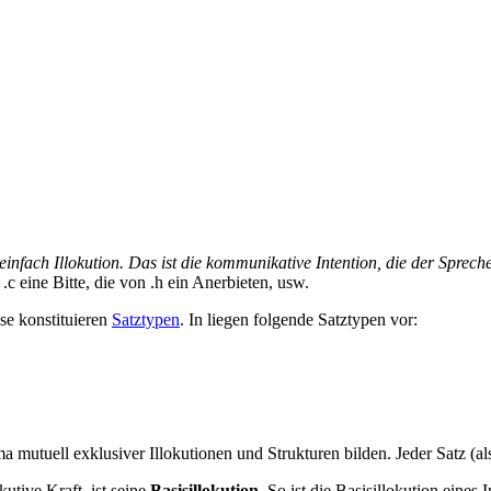
einfach Illokution. Das ist die kommunikative Intention, die der Sprec
n
.
c eine Bitte, die von
.
h ein Anerbieten, usw.
ese konstituieren
Satztypen
. In
liegen folgende Satztypen vor:
ma mutuell exklusiver Illokutionen und Strukturen bilden. Jeder Satz (a
utive Kraft, ist seine
Basisillokution
. So ist die Basisillokution eines