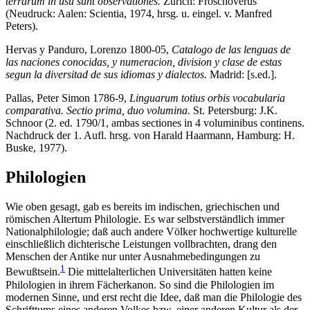
terrarum in usu sunt observationes.
Zurich: Froschoverus
(Neudruck: Aalen: Scientia, 1974, hrsg. u. eingel. v. Manfred
Peters).
Hervas y Panduro, Lorenzo 1800-05,
Catalogo de las lenguas de
las naciones conocidas, y numeracion, division y clase de estas
segun la diversitad de sus idiomas y dialectos.
Madrid: [s.ed.].
Pallas, Peter Simon 1786-9,
Linguarum totius orbis vocabularia
comparativa. Sectio prima, duo volumina.
St. Petersburg: J.K.
Schnoor (2. ed. 1790/1, ambas sectiones in 4 voluminibus continens.
Nachdruck der 1. Aufl. hrsg. von Harald Haarmann, Hamburg: H.
Buske, 1977).
Philologien
Wie oben gesagt, gab es bereits im indischen, griechischen und
römischen Altertum Philologie. Es war selbstverständlich immer
Nationalphilologie; daß auch andere Völker hochwertige kulturelle
einschließlich dichterische Leistungen vollbrachten, drang den
Menschen der Antike nur unter Ausnahmebedingungen zu
1
Bewußtsein.
Die mittelalterlichen Universitäten hatten keine
Philologien in ihrem Fächerkanon. So sind die Philologien im
modernen Sinne, und erst recht die Idee, daß man die Philologie des
Schrifttums eines anderen Volkes bzw. einer anderen Kultur als der