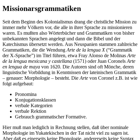
Missionarsgrammatiken
Seit dem Beginn des Kolonialismus drang die christliche Mission zu
immer mehr Völkern vor, die alle in ihrer Sprache zu missionieren
waren. Es mußten also Wörterbücher und Grammatiken von bisher
unbekannten Sprachen angelegt und dann die Bibel und der
Katechismus übersetzt werden. Aus
Neuspanien
stammen zahlreiche
Grammatiken, die die Wendung
Arte de la lengua X
(“Grammatik
der X-Sprache”) im Titel führen, etwa Fray Alonso de Molinas
Arte
de la lengua mexicana y castellana
(1571) oder Juan Coronels
Arte
en lengua de maya
von 1620. Die Autoren sind oft Mönche, deren
linguistische Vorbildung in Kenntnissen der lateinischen Grammatik
– genauer: Morphologie – besteht. Die
Arte
von Coronel z.B. ist wie
folgt aufgebaut:
Pronomina
Konjugationsklassen
verbale Kategorien
verbale Rektion
Gebrauch grammatischer Formative.
Hier muß man lediglich in Rechnung stellen, daß über nominale
Morphologie im Yukatekischen in der Tat nicht viel zu sagen ist.
Aber daß es einerseits keine Phonologie, andererseits keine Syntax