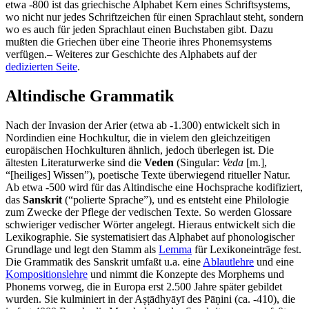
etwa -800 ist das griechische Alphabet Kern eines Schriftsystems,
wo nicht nur jedes Schriftzeichen für einen Sprachlaut steht, sondern
wo es auch für jeden Sprachlaut einen Buchstaben gibt. Dazu
mußten die Griechen über eine Theorie ihres Phonemsystems
verfügen.– Weiteres zur Geschichte des Alphabets auf der
dedizierten Seite
.
Altindische Grammatik
Nach der Invasion der
Arier
(etwa ab -1.300) entwickelt sich in
Nordindien eine Hochkultur, die in vielem den gleichzeitigen
europäischen Hochkulturen ähnlich, jedoch überlegen ist. Die
ältesten Literaturwerke sind die
Veden
(Singular:
Veda
[m.],
“[heiliges] Wissen”), poetische Texte überwiegend ritueller Natur.
Ab etwa -500 wird für das Altindische eine Hochsprache kodifiziert,
das
Sanskrit
(“polierte Sprache”), und es entsteht eine Philologie
zum Zwecke der Pflege der vedischen Texte. So werden Glossare
schwieriger vedischer Wörter angelegt. Hieraus entwickelt sich die
Lexikographie. Sie systematisiert das Alphabet auf phonologischer
Grundlage und legt den Stamm als
Lemma
für Lexikoneinträge fest.
Die Grammatik des Sanskrit umfaßt u.a. eine
Ablautlehre
und eine
Kompositionslehre
und nimmt die Konzepte des Morphems und
Phonems vorweg, die in Europa erst 2.500 Jahre später gebildet
wurden. Sie kulminiert in der Aṣṭādhyāyī des Pāṇini (ca.
-410),
die