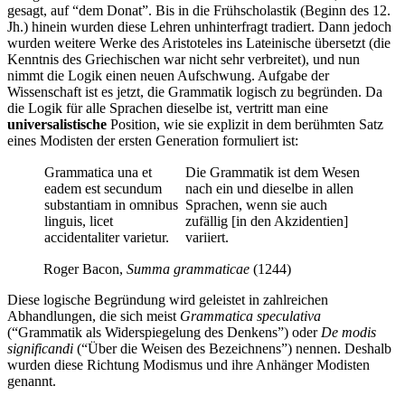
gesagt, auf “dem Donat”. Bis in die Frühscholastik (Beginn des 12.
Jh.) hinein wurden diese Lehren unhinterfragt tradiert. Dann jedoch
wurden weitere Werke des Aristoteles ins Lateinische übersetzt (die
Kenntnis des Griechischen war nicht sehr verbreitet), und nun
nimmt die Logik einen neuen Aufschwung. Aufgabe der
Wissenschaft ist es jetzt, die Grammatik logisch zu begründen. Da
die Logik für alle Sprachen dieselbe ist, vertritt man eine
universalistische
Position, wie sie explizit in dem berühmten Satz
eines Modisten der ersten Generation formuliert ist:
Grammatica una et
Die Grammatik ist dem Wesen
eadem est secundum
nach ein und dieselbe in allen
substantiam in omnibus
Sprachen, wenn sie auch
linguis, licet
zufällig [in den Akzidentien]
accidentaliter varietur.
variiert.
Roger Bacon,
Summa grammaticae
(1244)
Diese logische Begründung wird geleistet in zahlreichen
Abhandlungen, die sich meist
Grammatica speculativa
(“Grammatik als Widerspiegelung des Denkens”) oder
De modis
significandi
(“Über die Weisen des Bezeichnens”) nennen. Deshalb
wurden diese Richtung Modismus und ihre Anhänger Modisten
genannt.