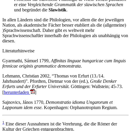
er eine
Vergleichende Grammatik der slawischen Sprachen
und begründet die
Slawistik
.
In allen Ländern sind die Philologien, vor allem die der jeweiligen
Nation, als akademische Fächer besser etabliert als die (allgemeine)
)Sprachwissenschaft. Daher gibt es weltweit mehr
Sprachwissenschaftler innerhalb der Philologien als unabhängig von
diesen.
Literaturhinweise
Gyarmathi, Sámuel 1799,
Affinitas linguae hungaricae cum linguis
fennicae originis grammatice demonstrata
.
Lehmann, Christian 2002, “Thomas von Erfurt (13./14.
Jahrhundert)”. Pfordten, Dietmar von der (ed.),
Große Denker
Erfurts und der Erfurter Universität.
Göttingen: Wallstein; 45-73.
[
herunterladen
]
Sajnovics, János 1770,
Demonstratio idioma Ungarorum et
Lapponum idem esse.
Kopenhagen: Orphanotropium Regium.
1
Eine dieser Ausnahmen ist die Verehrung, die die Römer der
Kultur der Griechen entgegenbrachten.