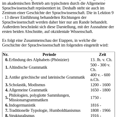
im akademischen Betrieb am typischsten durch die Allgemeine
Sprachwissenschaft repräsentiert ist. Deshalb steht sie auch im
Zentrum einer Geschichte der Sprachwissenschaft. Die in Lektion 9
- 13 dieser Einführung behandelten Richtungen der
Sprachwissenschaft werden daher hier nur am Rande behandelt.
Außerdem beschränkt sich diese Darstellung, mit der Ausnahme der
ersten beiden Abschnitte, auf
okzidentale
Wissenschaft.
Es folgt eine Zusammenschau der Etappen, in welche die
Geschichte der Sprachwissenschaft im folgenden eingeteilt wird:
Nr.
Periode
Zeit
0.
Erfindung des Alphabets (Phönizier)
13. Jh. v. Ch.
500 - 300 v.
1.
Altindische Grammatik
Ch.
400 v. - 600
2.
Antike griechische und lateinische Grammatik
n.Ch.
3.
Scholastik, Modismus
1200 - 1600
4.
Allgemeine Grammatik
1650 - 1800
Philologien, polyglotte Sammlungen,
5.
1750 -
Missionarsgrammatiken
6.
Indogermanistik
1816 -
7.
Traditionelle Typologie, Humboldtianismus
1808 - 1966
8.
Strukturalismus
1916 -