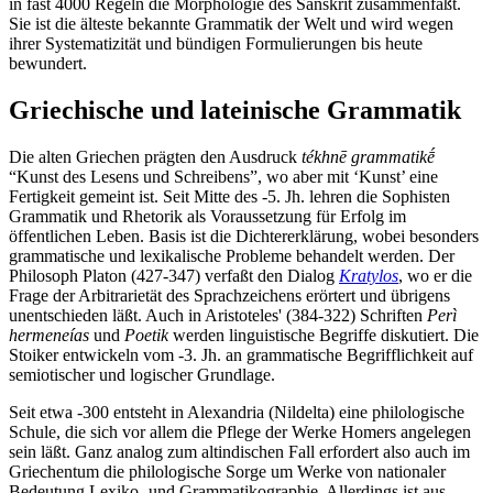
in fast 4000 Regeln die Morphologie des Sanskrit zusammenfaßt.
Sie ist die älteste bekannte Grammatik der Welt und wird wegen
ihrer Systematizität und bündigen Formulierungen bis heute
bewundert.
Griechische und lateinische Grammatik
Die alten Griechen prägten den Ausdruck
tékhnē grammatikḗ
“Kunst des Lesens und Schreibens”, wo aber mit ‘Kunst’ eine
Fertigkeit gemeint ist. Seit Mitte des -5. Jh. lehren die Sophisten
Grammatik und Rhetorik als Voraussetzung für Erfolg im
öffentlichen Leben. Basis ist die Dichtererklärung, wobei besonders
grammatische und lexikalische Probleme behandelt werden. Der
Philosoph Platon (427-347) verfaßt den Dialog
Kratylos
, wo er die
Frage der Arbitrarietät des Sprachzeichens erörtert und übrigens
unentschieden läßt. Auch in Aristoteles' (384-322) Schriften
Perì
hermeneías
und
Poetik
werden linguistische Begriffe diskutiert. Die
Stoiker entwickeln vom -3. Jh. an grammatische Begrifflichkeit auf
semiotischer und logischer Grundlage.
Seit etwa -300 entsteht in Alexandria (Nildelta) eine philologische
Schule, die sich vor allem die Pflege der Werke Homers angelegen
sein läßt. Ganz analog zum altindischen Fall erfordert also auch im
Griechentum die philologische Sorge um Werke von nationaler
Bedeutung Lexiko- und Grammatikographie. Allerdings ist aus