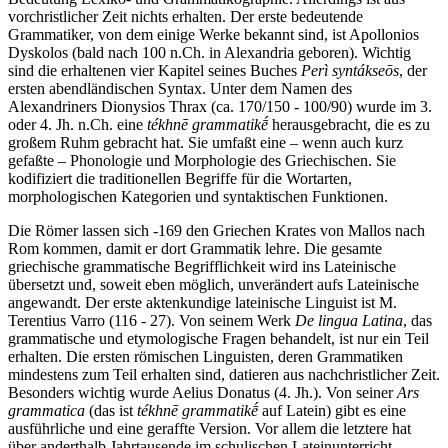
vorchristlicher Zeit nichts erhalten. Der erste bedeutende
Grammatiker, von dem einige Werke bekannt sind, ist Apollonios
Dyskolos (bald nach 100 n.Ch. in Alexandria geboren). Wichtig
sind die erhaltenen vier Kapitel seines Buches
Perì syntákseōs
, der
ersten abendländischen Syntax. Unter dem Namen des
Alexandriners Dionysios Thrax (ca. 170/150 - 100/90) wurde im 3.
oder 4. Jh. n.Ch. eine
tékhnē grammatikḗ
herausgebracht, die es zu
großem Ruhm gebracht hat. Sie umfaßt eine – wenn auch kurz
gefaßte – Phonologie und Morphologie des Griechischen. Sie
kodifiziert die traditionellen Begriffe für die Wortarten,
morphologischen Kategorien und syntaktischen Funktionen.
Die Römer lassen sich -169 den Griechen Krates von Mallos nach
Rom kommen, damit er dort Grammatik lehre. Die gesamte
griechische grammatische Begrifflichkeit wird ins Lateinische
übersetzt und, soweit eben möglich, unverändert aufs Lateinische
angewandt. Der erste aktenkundige lateinische Linguist ist M.
Terentius Varro (116 - 27). Von seinem Werk
De lingua Latina
, das
grammatische und etymologische Fragen behandelt, ist nur ein Teil
erhalten. Die ersten römischen Linguisten, deren Grammatiken
mindestens zum Teil erhalten sind, datieren aus nachchristlicher Zeit.
Besonders wichtig wurde Aelius Donatus (4. Jh.). Von seiner
Ars
grammatica
(das ist
tékhnē grammatikḗ
auf Latein) gibt es eine
ausführliche und eine geraffte Version. Vor allem die letztere hat
über anderthalb Jahrtausende im schulischen Lateinunterricht