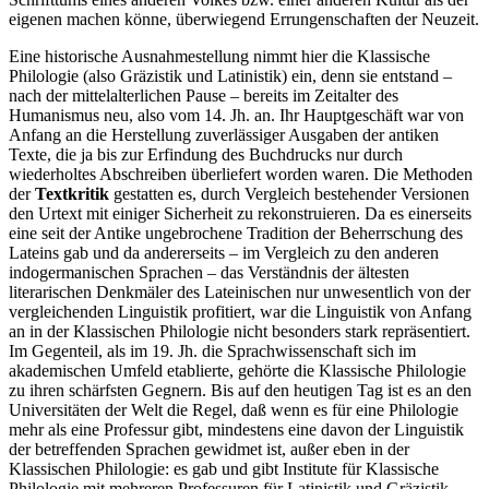
eigenen machen könne, überwiegend Errungenschaften der Neuzeit.
Eine historische Ausnahmestellung nimmt hier die Klassische
Philologie (also Gräzistik und Latinistik) ein, denn sie entstand –
nach der mittelalterlichen Pause – bereits im Zeitalter des
Humanismus neu, also vom 14. Jh. an. Ihr Hauptgeschäft war von
Anfang an die Herstellung zuverlässiger Ausgaben der antiken
Texte, die ja bis zur Erfindung des Buchdrucks nur durch
wiederholtes Abschreiben überliefert worden waren. Die Methoden
der
Textkritik
gestatten es, durch Vergleich bestehender Versionen
den Urtext mit einiger Sicherheit zu rekonstruieren. Da es einerseits
eine seit der Antike ungebrochene Tradition der Beherrschung des
Lateins gab und da andererseits – im Vergleich zu den anderen
indogermanischen Sprachen – das Verständnis der ältesten
literarischen Denkmäler des Lateinischen nur unwesentlich von der
vergleichenden Linguistik profitiert, war die Linguistik von Anfang
an in der Klassischen Philologie nicht besonders stark repräsentiert.
Im Gegenteil, als im 19. Jh. die Sprachwissenschaft sich im
akademischen Umfeld etablierte, gehörte die Klassische Philologie
zu ihren schärfsten Gegnern. Bis auf den heutigen Tag ist es an den
Universitäten der Welt die Regel, daß wenn es für eine Philologie
mehr als eine Professur gibt, mindestens eine davon der Linguistik
der betreffenden Sprachen gewidmet ist, außer eben in der
Klassischen Philologie: es gab und gibt Institute für Klassische
Philologie mit mehreren Professuren für Latinistik und Gräzistik,