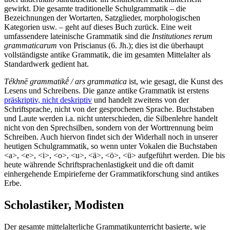
gewirkt. Die gesamte traditionelle Schulgrammatik – die
Bezeichnungen der Wortarten, Satzglieder, morphologischen
Kategorien usw. – geht auf dieses Buch zurück. Eine weit
umfassendere lateinische Grammatik sind die
Institutiones rerum
grammaticarum
von Priscianus (6. Jh.); dies ist die überhaupt
vollständigste antike Grammatik, die im gesamten Mittelalter als
Standardwerk gedient hat.
Tékhnē grammatikḗ / ars grammatica
ist, wie gesagt, die Kunst des
Lesens und Schreibens. Die ganze antike Grammatik ist erstens
präskriptiv, nicht deskriptiv
und handelt zweitens von der
Schriftsprache, nicht von der gesprochenen Sprache. Buchstaben
und Laute werden i.a. nicht unterschieden, die Silbenlehre handelt
nicht von den Sprechsilben, sondern von der Worttrennung beim
Schreiben. Auch hiervon findet sich der Widerhall noch in unserer
heutigen Schulgrammatik, so wenn unter Vokalen die Buchstaben
<a>, <e>, <i>, <o>, <u>, <ä>, <ö>, <ü> aufgeführt werden. Die bis
heute währende Schriftsprachenlastigkeit und die oft damit
einhergehende Empirieferne der Grammatikforschung sind antikes
Erbe.
Scholastiker, Modisten
Der gesamte mittelalterliche Grammatikunterricht basierte, wie