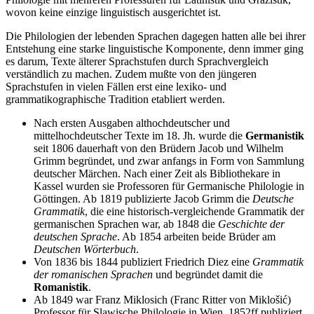
wovon keine einzige linguistisch ausgerichtet ist.
Die Philologien der lebenden Sprachen dagegen hatten alle bei ihrer
Entstehung eine starke linguistische Komponente, denn immer ging
es darum, Texte älterer Sprachstufen durch Sprachvergleich
verständlich zu machen. Zudem mußte von den jüngeren
Sprachstufen in vielen Fällen erst eine lexiko- und
grammatikographische Tradition etabliert werden.
Nach ersten Ausgaben althochdeutscher und
mittelhochdeutscher Texte im 18. Jh. wurde die
Germanistik
seit 1806 dauerhaft von den Brüdern Jacob und Wilhelm
Grimm begründet, und zwar anfangs in Form von Sammlung
deutscher Märchen. Nach einer Zeit als Bibliothekare in
Kassel wurden sie Professoren für Germanische Philologie in
Göttingen. Ab 1819 publizierte Jacob Grimm die
Deutsche
Grammatik
, die eine historisch-vergleichende Grammatik der
germanischen Sprachen war, ab 1848 die
Geschichte der
deutschen Sprache
. Ab 1854 arbeiten beide Brüder am
Deutschen Wörterbuch
.
Von 1836 bis 1844 publiziert Friedrich Diez eine
Grammatik
der romanischen Sprachen
und begründet damit die
Romanistik
.
Ab 1849 war Franz Miklosich (Franc Ritter von Miklošić)
Professor für Slawische Philologie in Wien. 1852ff publiziert