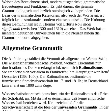
Weisen des Bezeichnens sind, modern ausgedrückt, grammatische
Bedeutungen und Funktionen. Es geht darum, die gesamte
Grammatik logisch und letzlich ontologisch zu begründen. Die
Basis der grammatischen Kategorien, also auch der Wortarten, ist
folglich keine strukturale, sondern eine semantische. Die Krönung
dieser Bemühungen ist in Thomas von Erfurts
Novi modi
significandi
(zwischen 1300 und 1310) zu sehen. Das Werk hat an
mehreren deutschen Universitäten bis in die Neuzeit hinein die
Grammatiktheorie abgegeben.
Allgemeine Grammatik
Die Aufklärung etabliert die Vernunft als allgemeinen Wertmaßstab.
Die wissenschaftstheoretische Position, wonach Erkenntnis nur
durch rationales Denken erlangt wird, nennt sich
Rationalismus
.
Sie etablierte sich vor allem in Frankreich; ihre Hauptfigur war René
Descartes (1596-1650). Der Rationalismus bestimmte die
französische Sprachwissenschaft im 17. und 18. Jh.; in Deutschland
kam er erst um 1800 zum Zuge.
Wissenschaftstheoretisch betrachtet, tritt der Rationalismus das Erbe
der Scholastik an. Mit ihr hat er gemeinsam, daß keine empirische
Wissenschaft betrieben wird. Kennzeichnend für die
Sprachwissenschaft ist die Idee der
universalen Grammatik
. In der