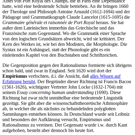
Abtei von Port Royal des Champs, die in Paris eine Dépendance
hatte, wird eine bedeutende Schule betrieben. An ihr bringen 1660
der Theologe und Philosoph Antoine Arnauld (1612-1694) und der
Pädagoge und Grammatikograph Claude Lancelot (1615-1695) die
Grammaire générale et raisonnée de Port Royal
heraus. Sie hat
außer dem Lateinischen immerhin das Griechische und das
Französische zum Gegenstand. Wo die Grammatik einer Sprache
von den logischen Grundsätzen abweicht, wird sie kritisiert. Der
Kern des Werkes ist, wie bei den Modisten, die Morphologie. Die
Syntax ist ein Anhängsel, statt der Phonologie gibt es ein
einleitendes Kapitel von den Buchstaben und Schriftzeichen.
Die Gegenposition gegen den Rationalismus formierte sich übrigens
schon bald, und zwar in England. Seit 1620 wird dort der
Empirismus
verfochten, d.i. die Ansicht, daß
alles Wissen auf
Erfahrung beruht
. Der Begründer dieser Richtung ist Francis Bacon
(1561-1626), wichtigster Vertreter John Locke (1632-1704) mit
seinem
Essay concerning human understanding
(1690). Diese
Richtung hat zwar nicht unmittelbar eine bedeutende Linguistik
gezeitigt. Sie gibt aber die wissenschaftstheoretische Athmosphäre
ab, in welcher die als nächstes zu behandelnden polyglotten
Sammlungen entstehen können. In Deutschland wurde seit Leibniz
und besonders der Aufklärung versucht, Empirismus und
Rationalismus zu vereinen. Der Gegensatz wurde i.w. durch Kant
aufgehoben, besteht aber dennoch bis heute fort.