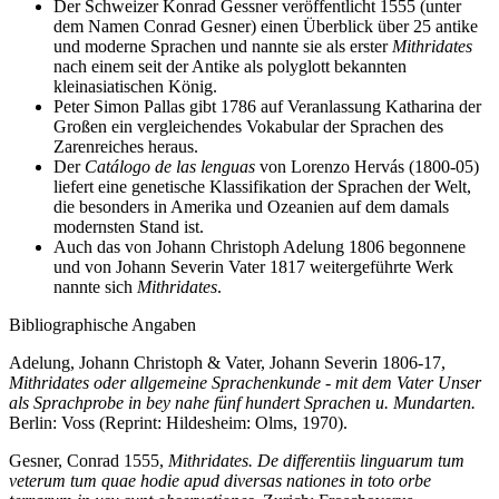
Der Schweizer Konrad Gessner veröffentlicht 1555 (unter
dem Namen Conrad Gesner) einen Überblick über 25 antike
und moderne Sprachen und nannte sie als erster
Mithridates
nach einem seit der Antike als polyglott bekannten
kleinasiatischen König.
Peter Simon Pallas gibt 1786 auf Veranlassung Katharina der
Großen ein vergleichendes Vokabular der Sprachen des
Zarenreiches heraus.
Der
Catálogo de las lenguas
von Lorenzo Hervás (1800-05)
liefert eine genetische Klassifikation der Sprachen der Welt,
die besonders in Amerika und Ozeanien auf dem damals
modernsten Stand ist.
Auch das von Johann Christoph Adelung 1806 begonnene
und von Johann Severin Vater 1817 weitergeführte Werk
nannte sich
Mithridates
.
Bibliographische Angaben
Adelung, Johann Christoph & Vater, Johann Severin 1806-17,
Mithridates oder allgemeine Sprachenkunde - mit dem Vater Unser
als Sprachprobe in bey nahe fünf hundert Sprachen u. Mundarten.
Berlin: Voss (Reprint: Hildesheim: Olms, 1970).
Gesner, Conrad 1555,
Mithridates. De differentiis linguarum tum
veterum tum quae hodie apud diversas nationes in toto orbe