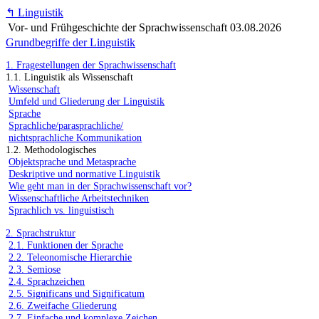
↰
Linguistik
Vor- und Frühgeschichte der Sprachwissenschaft
03.08.2026
Grundbegriffe der Linguistik
1. Fragestellungen der Sprachwissenschaft
1.1. Linguistik als Wissenschaft
Wissenschaft
Umfeld und Gliederung der Linguistik
Sprache
Sprachliche/parasprachliche/
nichtsprachliche Kommunikation
1.2. Methodologisches
Objektsprache und Metasprache
Deskriptive und normative Linguistik
Wie geht man in der Sprachwissenschaft vor?
Wissenschaftliche Arbeitstechniken
Sprachlich vs. linguistisch
2. Sprachstruktur
2.1. Funktionen der Sprache
2.2. Teleonomische Hierarchie
2.3. Semiose
2.4. Sprachzeichen
2.5. Significans und Significatum
2.6. Zweifache Gliederung
2.7. Einfache und komplexe Zeichen