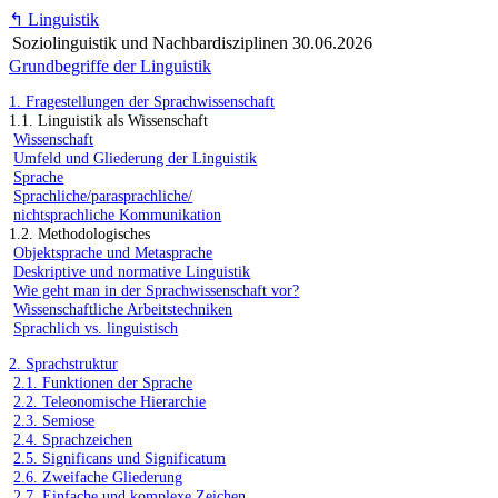
↰
Linguistik
Soziolinguistik und Nachbardisziplinen
30.06.2026
Grundbegriffe der Linguistik
1. Fragestellungen der Sprachwissenschaft
1.1. Linguistik als Wissenschaft
Wissenschaft
Umfeld und Gliederung der Linguistik
Sprache
Sprachliche/parasprachliche/
nichtsprachliche Kommunikation
1.2. Methodologisches
Objektsprache und Metasprache
Deskriptive und normative Linguistik
Wie geht man in der Sprachwissenschaft vor?
Wissenschaftliche Arbeitstechniken
Sprachlich vs. linguistisch
2. Sprachstruktur
2.1. Funktionen der Sprache
2.2. Teleonomische Hierarchie
2.3. Semiose
2.4. Sprachzeichen
2.5. Significans und Significatum
2.6. Zweifache Gliederung
2.7. Einfache und komplexe Zeichen