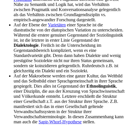
Nähe zu Semantik und Logik hat, wird das Verhältnis
zwischen Pragmatik und Konversationsanalyse gelegentlich
als das Verhältnis zwischen Grundlagendisziplin vs.
empirisch-angewandter Forschung dargestellt.
Auf der Ebene der
Varietäten
einer Sprache ist die
diastratische von der diatopischen Variation zu unterscheiden.
Während die erstere genuiner Gegenstand der Soziolinguistik
ist, ist die letztere in erster Linie Gegenstand der
Dialektologie
. Freilich ist die Unterscheidung im
Gegenstandsbereich kompliziert, wenn es eine
Standardvarietät gibt. Denn dann haben Dialekte und wenig
prestigiöse Soziolekte nicht nur ihren Status gemeinsam,
sondern sie koinzidieren gelegentlich. Ruhrdeutsch z.B. ist
gleichzeitig ein Dialekt und ein Soziolekt.
Auf der Makroebene werden eine ganze Kultur, das Weltbild
und das Selbstbild einer Sprachgemeinschaft in ihrer Sprache
gespiegelt. Dies alles ist Gegenstand der
Ethnolinguistik
,
einer Disziplin, die aus der Kreuzung von Sprachwissenschaft
und Völkerkunde entsteht. Letztere erschließt die Struktur
einer Gesellschaft z.T. aus der Struktur ihrer Sprache. Z.B.
manifestiert sich das in einer Gesellschaft geltende
Verwandtschaftssystem in der Struktur ihrer
Verwandtschaftsterminologie. In diesen Zusammenhang kann
man auch die
Sapir-Whorf-Hypothese
stellen.