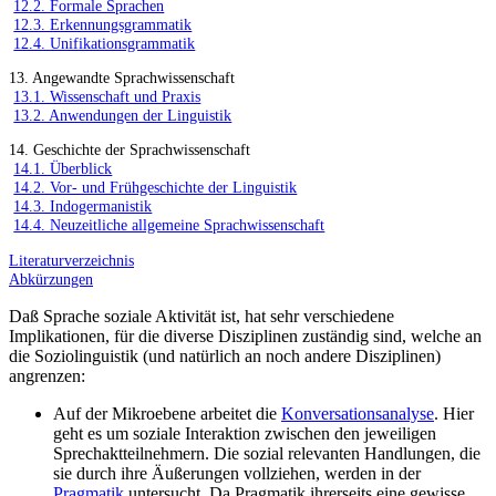
12.2. Formale Sprachen
12.3. Erkennungsgrammatik
12.4. Unifikationsgrammatik
13. Angewandte Sprachwissenschaft
13.1. Wissenschaft und Praxis
13.2. Anwendungen der Linguistik
14. Geschichte der Sprachwissenschaft
14.1. Überblick
14.2. Vor- und Frühgeschichte der Linguistik
14.3. Indogermanistik
14.4. Neuzeitliche allgemeine Sprachwissenschaft
Literaturverzeichnis
Abkürzungen
Daß Sprache soziale Aktivität ist, hat sehr verschiedene
Implikationen, für die diverse Disziplinen zuständig sind, welche an
die Soziolinguistik (und natürlich an noch andere Disziplinen)
angrenzen:
Auf der Mikroebene arbeitet die
Konversationsanalyse
. Hier
geht es um soziale Interaktion zwischen den jeweiligen
Sprechaktteilnehmern. Die sozial relevanten Handlungen, die
sie durch ihre Äußerungen vollziehen, werden in der
Pragmatik
untersucht. Da Pragmatik ihrerseits eine gewisse