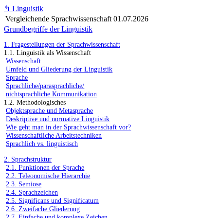
↰
Linguistik
Vergleichende Sprachwissenschaft
01.07.2026
Grundbegriffe der Linguistik
1. Fragestellungen der Sprachwissenschaft
1.1. Linguistik als Wissenschaft
Wissenschaft
Umfeld und Gliederung der Linguistik
Sprache
Sprachliche/parasprachliche/
nichtsprachliche Kommunikation
1.2. Methodologisches
Objektsprache und Metasprache
Deskriptive und normative Linguistik
Wie geht man in der Sprachwissenschaft vor?
Wissenschaftliche Arbeitstechniken
Sprachlich vs. linguistisch
2. Sprachstruktur
2.1. Funktionen der Sprache
2.2. Teleonomische Hierarchie
2.3. Semiose
2.4. Sprachzeichen
2.5. Significans und Significatum
2.6. Zweifache Gliederung
2.7. Einfache und komplexe Zeichen