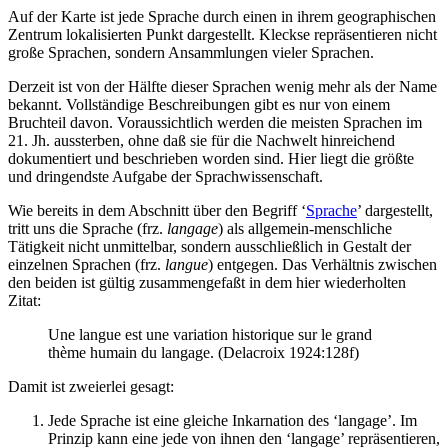
Auf der Karte ist jede Sprache durch einen in ihrem geographischen
Zentrum lokalisierten Punkt dargestellt. Kleckse repräsentieren nicht
große Sprachen, sondern Ansammlungen vieler Sprachen.
Derzeit ist von der Hälfte dieser Sprachen wenig mehr als der Name
bekannt. Vollständige Beschreibungen gibt es nur von einem
Bruchteil davon. Voraussichtlich werden die meisten Sprachen im
21. Jh. aussterben, ohne daß sie für die Nachwelt hinreichend
dokumentiert und beschrieben worden sind. Hier liegt die größte
und dringendste Aufgabe der Sprachwissenschaft.
Wie bereits in dem Abschnitt über den Begriff ‘
Sprache
’ dargestellt,
tritt uns die Sprache (frz.
langage
) als allgemein-menschliche
Tätigkeit nicht unmittelbar, sondern ausschließlich in Gestalt der
einzelnen Sprachen (frz.
langue
) entgegen. Das Verhältnis zwischen
den beiden ist gültig zusammengefaßt in dem hier wiederholten
Zitat:
Une langue est une variation historique sur le grand
thème humain du langage. (Delacroix 1924:128f)
Damit ist zweierlei gesagt:
Jede Sprache ist eine gleiche Inkarnation des ‘langage’. Im
Prinzip kann eine jede von ihnen den ‘langage’ repräsentieren,